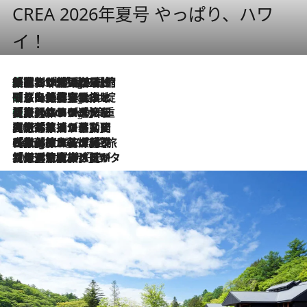
CREA 2026年夏号 やっぱり、ハワ
イ！
「荷物が増えるほど旅ストレスは増す」美容ジャーナリストがたどり着いた最終結論。“化粧品を劇的に減らす”感動の凝縮美容とは
5 Hours Ago
「旅先には金髪ウィッグを持参」日本と同じメイクでは損してる!? 美容ジャーナリストが提案する“掟破りの旅美容”とは
5 Hours Ago
【厳選旅コスメ】「身軽さ＆UV対策重視！」ヘアアーティストshucoが選んだ夏旅ベストコスメを発表【Mサイズジップ】
5 Hours Ago
2026.8.5
【厳選旅コスメ】国内をあちこち移動する河井菜摘が選んだ夏旅ベストコスメ発表！「リラックスアイテムはマスト」【Mサイズジップ】
2026.8.4
【厳選旅コスメ】「紫外線＆乾燥対策しながらメイク感も！」ヘア＆メイクGeorgeが選んだ夏旅ベストコスメを発表！【Mサイズジップ】
2026.8.3
【厳選旅コスメ】「保湿もタイパ重視！」“サウナ好き”タレント清水みさとが愛用する夏旅ベストコスメを発表！【Mサイズジップ】