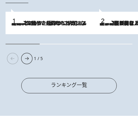
2026.8.5
【阿川佐和子さんの年とる力】なぜ70代で始めた趣味は“こんなに楽しい”のか？ ピアノ、俳句…スランプに陥っても続けられる“ある秘訣”とは
2026.8.5
【なぜ吉沢亮は「気配を消せる」のか？】興行収入208億の『国宝』を経て挑むミュージカル『ディア・エヴァン・ハンセン』。トップ俳優が舞台上でさらけ出した“孤独”とは
1 / 5
ランキング一覧