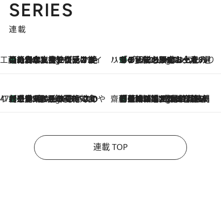
SERIES
連載
工藤まやのおもてなしハワイ
【ハワイ土産】ローカルの絶大な支持で復活！ 絶品の幻クッキー《元ファンの日本人女性が受け継いだ名店》
5 Hours Ago
ハワイ賢者 リサのお気に入りリスト
あの伝説の限定トートも！ リニューアルした「ディーン＆デルーカ ハワイ」で必須のお土産8選
5 Hours Ago
47都道府県の手みやげ ひんやりスイーツで夏を満喫
【三重県】この夏絶対食べたい 冷やしておいしいおやつ3選 お餅×アイスの新感覚スイーツ
5 Hours Ago
齋藤 薫 美容脳ルネサンス
「荷物が増えるほど旅ストレスは増す」美容ジャーナリストがたどり着いた最終結論。“化粧品を劇的に減らす”感動の凝縮美容とは
5 Hours Ago
連載 TOP