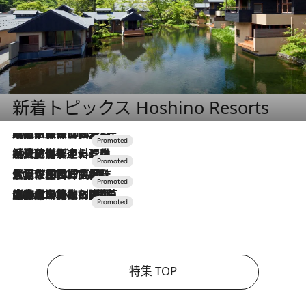
新着トピックス Hoshino Resorts
2026.7.31
【ホテル帰省】という選択肢をOMOが提案。家族とほどよい距離を保つには「昼は実家、夜は気兼ねなくホテルで！」
2026.7.24
【夏限定ディナーコース】旬を迎える稚鮎や花ズッキーニなどをイタリア・トスカーナの郷土料理の手法で満喫！
2026.7.17
「土佐和ハーブかき氷」がOMO7高知に登場！生姜、山椒、大葉など目にも舌にも涼を呼ぶ郷土の味
2026.7.10
NEW OPEN！【界 草津】名湯の地に誕生。趣の異なる2種の温泉と上州ならではの会席・蕎麦割烹など美食を味わう究極の癒やし旅
特集 TOP