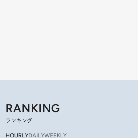
RANKING
ランキング
HOURLY
DAILY
WEEKLY