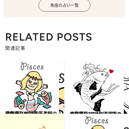
魚座の占い一覧
RELATED POSTS
関連記事
2020.6.27
流光七奈の12星座占い 【魚座】2020年下半期の全体運
占い
2020.6.24
【魚座】2020年下半期の恋愛運♡ JINMUのアムール占星術
占い