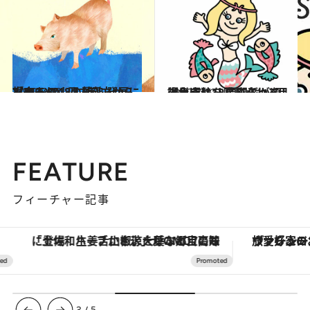
2020.7.18
［亥(いのしし)年］7/21〜8/18の運勢 発展にツキあり。四方八方から福来る
占い
2020.7.12
【魚座】12星座占い 7月後半運勢 人間関係が順調。幸せを感じられる！
占い
FEATURE
フィーチャー記事
「土佐和ハーブかき氷」がOMO7高知に登場！生姜、山椒、大葉など目にも舌にも涼を呼ぶ郷土の味
ヴァシュロン・コンスタンタン
3
/
5