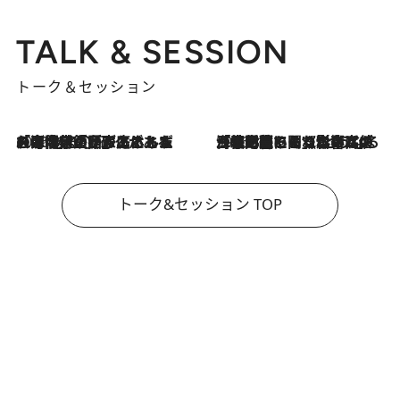
TALK & SESSION
トーク＆セッション
2026.8.3
「今後値上げがあるとすれば…」「リスクがあるのは今年の冬」エネルギー専門家が語る、ホルムズ海峡封鎖が家庭にもたらす“ある心配”
2026.8.3
「住宅建てられない…」「サーチャージ料の高値が続いている」ホルムズ海峡封鎖による影響はいつまで続く？《エネルギー専門家に聞く“どうなる日本の暮らし”》
トーク&セッション TOP