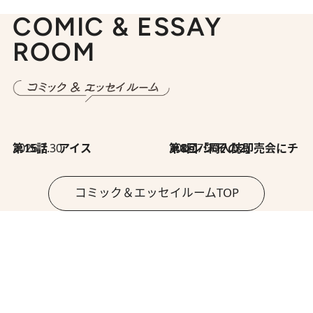
COMIC & ESSAY
ROOM
2026.7.30
第15話 アイス
2026.7.30
第8回「同人誌即売会にチャレンジ その2」
コミック＆エッセイルームTOP