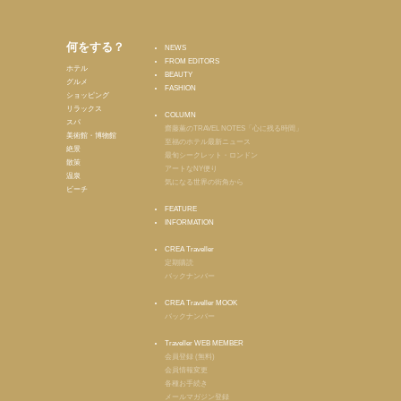
何をする？
NEWS
FROM EDITORS
ホテル
BEAUTY
グルメ
FASHION
ショッピング
リラックス
COLUMN
スパ
齋藤薫のTRAVEL NOTES「心に残る時間」
美術館・博物館
至福のホテル最新ニュース
絶景
最旬シークレット・ロンドン
散策
アートなNY便り
温泉
気になる世界の街角から
ビーチ
FEATURE
INFORMATION
CREA Traveller
定期購読
バックナンバー
CREA Traveller MOOK
バックナンバー
Traveller WEB MEMBER
会員登録 (無料)
会員情報変更
各種お手続き
メールマガジン登録