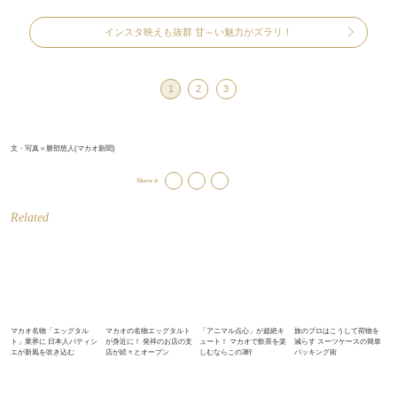
インスタ映えも抜群 甘～い魅力がズラリ！
1
2
3
文・写真＝勝部悠人(マカオ新聞)
Share it
Related
マカオ名物「エッグタル
マカオの名物エッグタルト
「アニマル点心」が超絶キ
旅のプロはこうして荷物を
ト」業界に 日本人パティシ
が身近に！ 発祥のお店の支
ュート！ マカオで飲茶を楽
減らす スーツケースの簡単
エが新風を吹き込む
店が続々とオープン
しむならこの3軒
パッキング術