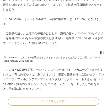
習慣を体験できる「Chá Gordo(シャ・ゴルド)」を毎週土曜日限定でスタート
しました。
「Chá Gordo」はポルトガル語で、英語に翻訳すると「Fat Tea」となりま
す。
ご想像の通り、土曜日の午後のひととき、魅惑の甘～いスイーツやセイボリ
ーを存分に味わいながら家族や友人と語り合い、結果的についつい食べ過ぎて
太ってしまうといった意味合いでしょうか。
「Chá Gordo」のメニューを手がけるゲストシェフのネタさんは気さくな人柄。 (c) The St.
Regis Macao, Cotai Central
このほど(2019年2月)、セントレジス・マカオでは、マカニーズ(マカオ生ま
れマカオ育ちのポルトガル系マカオ人)で、豊富な経験を持つ女性シェフ、アン
トニエタ・フェルナンデス・マニャオンさん(ニックネーム：ネタさん)を「Ch
á Gordo」担当のゲストシェフとして招聘。メニューを一新したとの報を受
け、早速取材に出かけました。
インスタ映えも抜群！