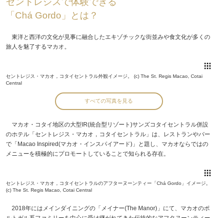
セントレジスで体験できる
「Chá Gordo」とは？
東洋と西洋の文化が見事に融合したエキゾチックな街並みや食文化が多くの
旅人を魅了するマカオ。
セントレジス・マカオ，コタイセントラル外観イメージ。 (c) The St. Regis Macao, Cotai
Central
すべての写真を見る
マカオ・コタイ地区の大型IR(統合型リゾート)サンズコタイセントラル併設
のホテル「セントレジス・マカオ，コタイセントラル」は、レストランやバー
で「Macao Inspired(マカオ・インスパイアード)」と題し、マカオならではの
メニューを積極的にプロモートしていることで知られる存在。
セントレジス・マカオ，コタイセントラルのアフターヌーンティー「Chá Gordo」イメージ。
(c) The St. Regis Macao, Cotai Central
2018年にはメインダイニングの「メイナー(The Manor)」にて、マカオのポ
ルトガル系ファミリーを中心に受け継がれてきた伝統的なアフタヌーンティー