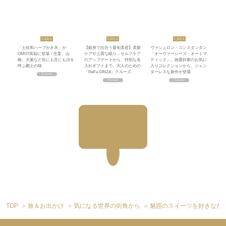
「土佐和ハーブかき氷」が
【銀座で出合う最旬美容】美髪
ヴァシュロン・コンスタンタン
OMO7高知に登場！生姜、山
ケアや上質な眠り…セルフケア
「オーヴァーシーズ・オートマ
椒、大葉など目にも舌にも涼を
のアップデートから、特別な名
ティック」。旅愛好家のお気に
呼ぶ郷土の味
入れギフトまで。大人のための
入りコレクションから、ジェン
「ReFa GINZA」クルーズ
ダーレスな新作が登場
TOP
旅＆お出かけ
気になる世界の街角から
魅惑のスイーツを好きなだ