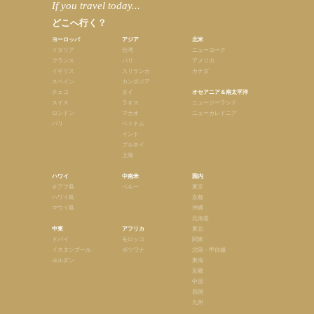
If you travel today...
どこへ行く？
ヨーロッパ
アジア
北米
イタリア
台湾
ニューヨーク
フランス
バリ
アメリカ
イギリス
スリランカ
カナダ
スペイン
カンボジア
チェコ
タイ
オセアニア＆南太平洋
スイス
ラオス
ニュージーランド
ロンドン
マカオ
ニューカレドニア
パリ
ベトナム
インド
ブルネイ
上海
ハワイ
中南米
国内
オアフ島
ペルー
東京
ハワイ島
京都
マウイ島
沖縄
北海道
中東
アフリカ
東北
ドバイ
モロッコ
関東
イスタンブール
ボツワナ
北陸・甲信越
ヨルダン
東海
近畿
中国
四国
九州