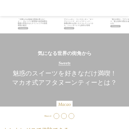
「大事なのは地域の意識を変えるこ
ヴァシュロン・コンスタンタン「オー
「星のや富士」でデジ
と」。ロレックス賞受賞の自然保護活
ヴァーシーズ・オートマティック」。
ス。冨士信仰の歴史を
動家が実現させたナイジェリアの自然
旅愛好家のお気に入りコレクションか
える。
環境の復活
ら、ジェンダーレスな新作が登場
気になる世界の街角から
Sweets
魅惑のスイーツを好きなだけ満喫！
マカオ式アフタヌーンティーとは？
Macao
Share it