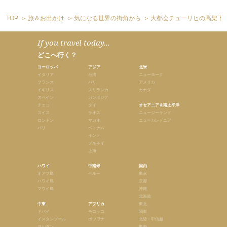
TOP
旅＆お出かけ
気になる世界の街角から
大都会チューリヒの高架下
If you travel today...
どこへ行く？
ヨーロッパ
アジア
北米
イタリア
台湾
ニューヨーク
フランス
バリ
アメリカ
イギリス
スリランカ
カナダ
スペイン
カンボジア
チェコ
タイ
オセアニア＆南太平洋
スイス
ラオス
ニュージーランド
ロンドン
マカオ
ニューカレドニア
パリ
ベトナム
インド
ブルネイ
上海
ハワイ
中南米
国内
オアフ島
ペルー
東京
ハワイ島
京都
マウイ島
沖縄
北海道
中東
アフリカ
東北
ドバイ
モロッコ
関東
イスタンブール
ボツワナ
北陸・甲信越
ヨルダン
東海