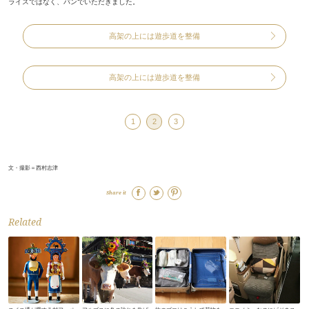
ライスではなく、パンでいただきました。
高架の上には遊歩道を整備
高架の上には遊歩道を整備
1
2
3
文・撮影＝西村志津
Share it
Related