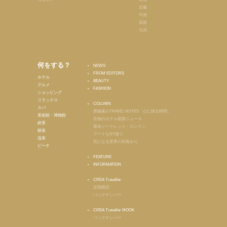
近畿
中国
四国
九州
何をする？
NEWS
FROM EDITORS
ホテル
BEAUTY
グルメ
FASHION
ショッピング
リラックス
COLUMN
スパ
齋藤薫のTRAVEL NOTES「心に残る時間」
美術館・博物館
至福のホテル最新ニュース
絶景
最旬シークレット・ロンドン
散策
アートなNY便り
温泉
気になる世界の街角から
ビーチ
FEATURE
INFORMATION
CREA Traveller
定期購読
バックナンバー
CREA Traveller MOOK
バックナンバー