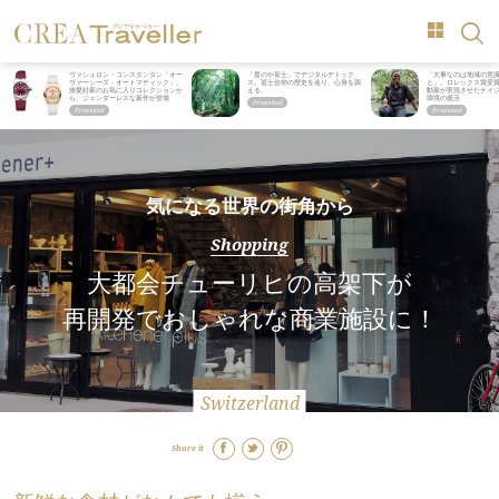
ヴァシュロン・コンスタンタン「オー
「星のや富士」でデジタルデトック
「大事なのは地域の意
ヴァーシーズ・オートマティック」。
ス。冨士信仰の歴史を辿り、心身を調
と」。ロレックス賞受
旅愛好家のお気に入りコレクションか
える。
動家が実現させたナイ
ら、ジェンダーレスな新作が登場
環境の復活
気になる世界の街角から
Shopping
大都会チューリヒの高架下が
再開発でおしゃれな商業施設に！
Switzerland
Share it