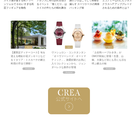
スイス通が愛する村アッペ
アルプスに冬の訪れを告げ
旅のプロはこうして荷物を
エコノミーなのにビジネス
ンツェルで かわいすぎる民
るイベント 「牧くだり」は
減らす スーツケースの簡単
クラスへ!? アップグレード
芸フィギュアを物色
スイスの牛たちの晴れ舞台
パッキング術
されるための条件とは？
【夏限定ディナーコース】旬を
ヴァシュロン・コンスタンタン
「土佐和ハーブかき氷」が
迎える稚鮎や花ズッキーニなど
「オーヴァーシーズ・オートマ
OMO7高知に登場！生姜、山
をイタリア・トスカーナの郷土
ティック」。旅愛好家のお気に
椒、大葉など目にも舌にも涼を
料理の手法で満喫！
入りコレクションから、ジェン
呼ぶ郷土の味
ダーレスな新作が登場