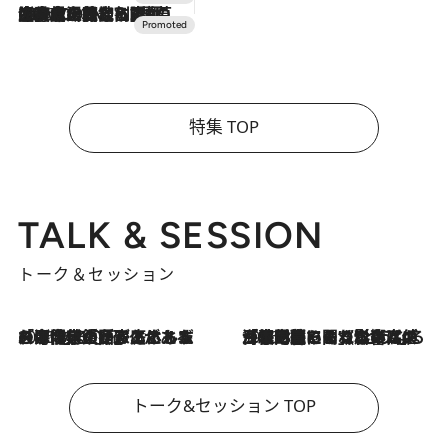
2026.7.10
NEW OPEN！【界 草津】名湯の地に誕生。趣の異なる2種の温泉と上州ならではの会席・蕎麦割烹など美食を味わう究極の癒やし旅
特集 TOP
TALK & SESSION
トーク＆セッション
2026.8.3
「今後値上げがあるとすれば…」「リスクがあるのは今年の冬」エネルギー専門家が語る、ホルムズ海峡封鎖が家庭にもたらす“ある心配”
2026.8.3
「住宅建てられない…」「サーチャージ料の高値が続いている」ホルムズ海峡封鎖による影響はいつまで続く？《エネルギー専門家に聞く“どうなる日本の暮らし”》
トーク&セッション TOP