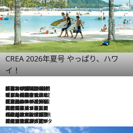
CREA 2026年夏号 やっぱり、ハワ
イ！
「荷物が増えるほど旅ストレスは増す」美容ジャーナリストがたどり着いた最終結論。“化粧品を劇的に減らす”感動の凝縮美容とは
2026.8.6
「旅先には金髪ウィッグを持参」日本と同じメイクでは損してる!? 美容ジャーナリストが提案する“掟破りの旅美容”とは
2026.8.6
【厳選旅コスメ】「身軽さ＆UV対策重視！」ヘアアーティストshucoが選んだ夏旅ベストコスメを発表【Mサイズジップ】
2026.8.6
2026.8.5
【厳選旅コスメ】国内をあちこち移動する河井菜摘が選んだ夏旅ベストコスメ発表！「リラックスアイテムはマスト」【Mサイズジップ】
2026.8.4
【厳選旅コスメ】「紫外線＆乾燥対策しながらメイク感も！」ヘア＆メイクGeorgeが選んだ夏旅ベストコスメを発表！【Mサイズジップ】
2026.8.3
【厳選旅コスメ】「保湿もタイパ重視！」“サウナ好き”タレント清水みさとが愛用する夏旅ベストコスメを発表！【Mサイズジップ】