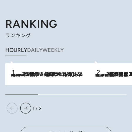
RANKING
ランキング
HOURLY
DAILY
WEEKLY
2026.8.5
【阿川佐和子さんの年とる力】なぜ70代で始めた趣味は“こんなに楽しい”のか？ ピアノ、俳句…スランプに陥っても続けられる“ある秘訣”とは
2026.8.5
【なぜ吉沢亮は「気配を消せる」のか？】興行収入208億の『国宝』を経て挑むミュージカル『ディア・エヴァン・ハンセン』。トップ俳優が舞台上でさらけ出した“孤独”とは
1 / 5