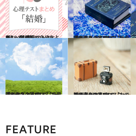
2018.1.1
新しい気持ちで自分を占う！ 【心理テストまとめ】～結婚篇～
占い
2018.4.1
流光七奈の裏ホロスコープで占う 2018年の「総合運」は？
ライフスタイル
2018.4.8
流光七奈の裏ホロスコープで占う 2018年の「恋愛運」は？
ライフスタイル
2018.4.15
流光七奈の裏ホロスコープで占う 2018年の「おでかけ運」は？
ライフスタイル
FEATURE