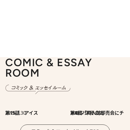
COMIC & ESSAY
ROOM
2026.7.30
第15話 アイス
2026.7.30
第8回「同人誌即売会にチャレンジ その2」