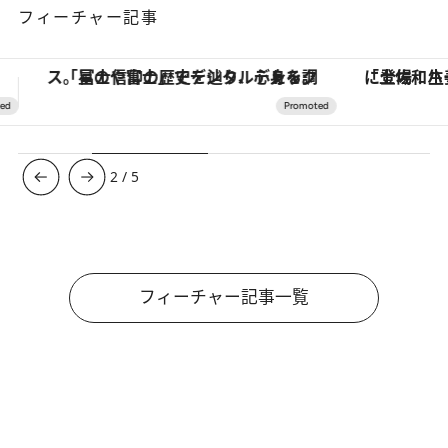
フィーチャー記事
「土佐和ハーブかき氷」がOMO7高知に登場！生姜、山椒、大葉など目にも舌にも涼を呼ぶ郷土の味
【夏限定ディナーコース】旬を迎
3
/
5
フィーチャー記事一覧