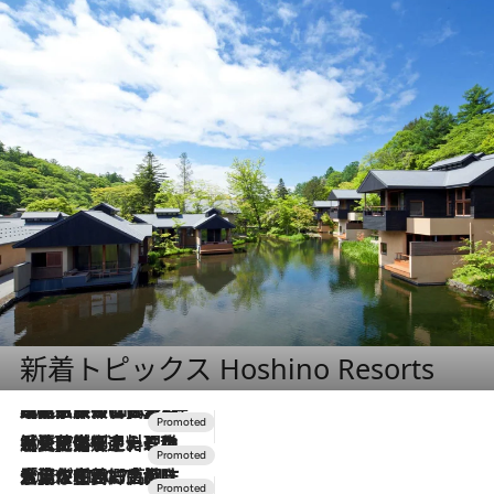
新着トピックス Hoshino Resorts
2026.7.31
【ホテル帰省】という選択肢をOMOが提案。家族とほどよい距離を保つには「昼は実家、夜は気兼ねなくホテルで！」
2026.7.24
【夏限定ディナーコース】旬を迎える稚鮎や花ズッキーニなどをイタリア・トスカーナの郷土料理の手法で満喫！
2026.7.17
「土佐和ハーブかき氷」がOMO7高知に登場！生姜、山椒、大葉など目にも舌にも涼を呼ぶ郷土の味