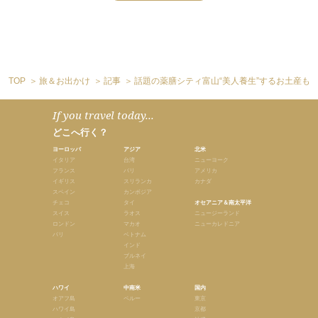
TOP
旅＆お出かけ
記事
話題の薬膳シティ富山“美人養生”するお土産も
If you travel today...
どこへ行く？
ヨーロッパ
アジア
北米
イタリア
台湾
ニューヨーク
フランス
バリ
アメリカ
イギリス
スリランカ
カナダ
スペイン
カンボジア
チェコ
タイ
オセアニア＆南太平洋
スイス
ラオス
ニュージーランド
ロンドン
マカオ
ニューカレドニア
パリ
ベトナム
インド
ブルネイ
上海
ハワイ
中南米
国内
オアフ島
ペルー
東京
ハワイ島
京都