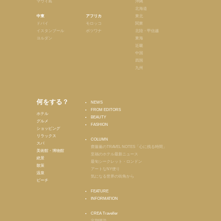
マウイ島
沖縄
北海道
中東
アフリカ
東北
ドバイ
モロッコ
関東
イスタンブール
ボツワナ
北陸・甲信越
ヨルダン
東海
近畿
中国
四国
九州
何をする？
NEWS
FROM EDITORS
ホテル
BEAUTY
グルメ
FASHION
ショッピング
リラックス
COLUMN
スパ
齋藤薫のTRAVEL NOTES「心に残る時間」
美術館・博物館
至福のホテル最新ニュース
絶景
最旬シークレット・ロンドン
散策
アートなNY便り
温泉
気になる世界の街角から
ビーチ
FEATURE
INFORMATION
CREA Traveller
定期購読