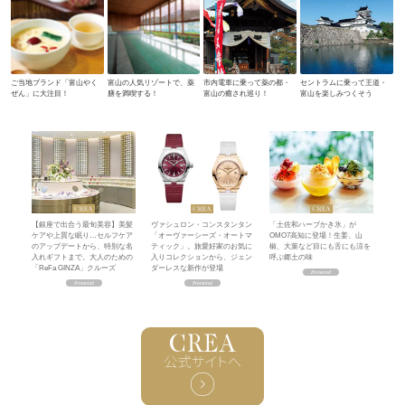
ご当地ブランド「富山やく
富山の人気リゾートで、薬
市内電車に乗って薬の都・
セントラムに乗って王道・
ぜん」に大注目！
膳を満喫する！
富山の癒され巡り！
富山を楽しみつくそう
【銀座で出合う最旬美容】美髪
ヴァシュロン・コンスタンタン
「土佐和ハーブかき氷」が
ケアや上質な眠り…セルフケア
「オーヴァーシーズ・オートマ
OMO7高知に登場！生姜、山
のアップデートから、特別な名
ティック」。旅愛好家のお気に
椒、大葉など目にも舌にも涼を
入れギフトまで。大人のための
入りコレクションから、ジェン
呼ぶ郷土の味
「ReFa GINZA」クルーズ
ダーレスな新作が登場