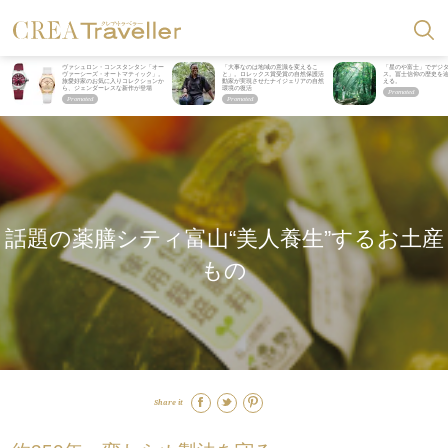
ヴァシュロン・コンスタンタン「オー
「大事なのは地域の意識を変えるこ
「星のや富士」でデジ
ヴァーシーズ・オートマティック」。
と」。ロレックス賞受賞の自然保護活
ス。冨士信仰の歴史を
旅愛好家のお気に入りコレクションか
動家が実現させたナイジェリアの自然
える。
ら、ジェンダーレスな新作が登場
環境の復活
話題の薬膳シティ富山“美人養生”するお土産
もの
Share it