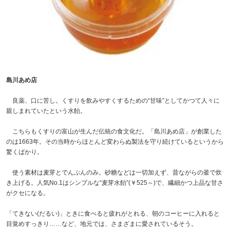
島川あめ店
良薬、口に苦し。くすりを飲みやすくするための“甘味”としてかつて人々に
親しまれていたという水飴。
こちらもくすりの富山が生んだ伝統の食文化だ。「島川あめ店」が創業した
のは1663年。その当時からほとんど変わらぬ製法を守り続けているというから
驚くばかり。
使う素材は麦芽とでんぷんのみ。砂糖などは一切加えず、昔ながらの釜で炊
き上げる。人気No.1はシンプルな“麦芽水飴”(￥525～)で、繊細かつ上品な甘さ
がクセになる。
「てきない(だるい)」ときに食べると疲れがとれる、朝のコーヒーに入れると
目覚めすっきり……など、地元では、さまざまに愛されているそう。