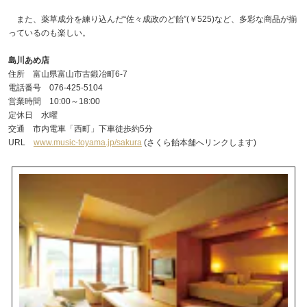
また、薬草成分を練り込んだ“佐々成政のど飴”(￥525)など、多彩な商品が揃
っているのも楽しい。
島川あめ店
住所 富山県富山市古鍛冶町6-7
電話番号 076-425-5104
営業時間 10:00～18:00
定休日 水曜
交通 市内電車「西町」下車徒歩約5分
URL
www.music-toyama.jp/sakura
(さくら飴本舗へリンクします)