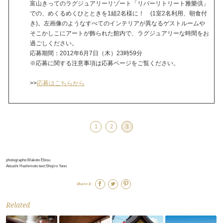
富山きってのラグジュアリーリゾート「リバーリトリート雅樂倶」
での、めくるめくひとときを1組2名様に！ (1室2名利用、朝食付
き)。左画像のようなすべてのインテリアが異なるゲストルームや
そこかしこにアートが飾られた館内で、ラグジュアリーな時間をお
過ごしください。
応募期間：2012年6月7日（木）23時59分
※応募に関する注意事項は応募ページをご覧ください。
>>
応募はこちらから
1
2
3
photographs:Makoto Ebisu
Atsushi Hashimoto text:Shojiro Yano
Share it
Related