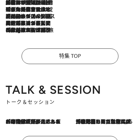
2026.8.6
「荷物が増えるほど旅ストレスは増す」美容ジャーナリストがたどり着いた最終結論。“化粧品を劇的に減らす”感動の凝縮美容とは
2026.8.6
「旅先には金髪ウィッグを持参」日本と同じメイクでは損してる!? 美容ジャーナリストが提案する“掟破りの旅美容”とは
2026.8.6
【厳選旅コスメ】「身軽さ＆UV対策重視！」ヘアアーティストshucoが選んだ夏旅ベストコスメを発表【Mサイズジップ】
2026.8.5
【厳選旅コスメ】国内をあちこち移動する河井菜摘が選んだ夏旅ベストコスメ発表！「リラックスアイテムはマスト」【Mサイズジップ】
2026.8.4
【厳選旅コスメ】「紫外線＆乾燥対策しながらメイク感も！」ヘア＆メイクGeorgeが選んだ夏旅ベストコスメを発表！【Mサイズジップ】
特集 TOP
TALK & SESSION
トーク＆セッション
2026.8.3
「今後値上げがあるとすれば…」「リスクがあるのは今年の冬」エネルギー専門家が語る、ホルムズ海峡封鎖が家庭にもたらす“ある心配”
2026.8.3
「住宅建てられない…」「サーチャージ料の高値が続いている」ホルムズ海峡封鎖による影響はいつまで続く？《エネルギー専門家に聞く“どうなる日本の暮らし”》