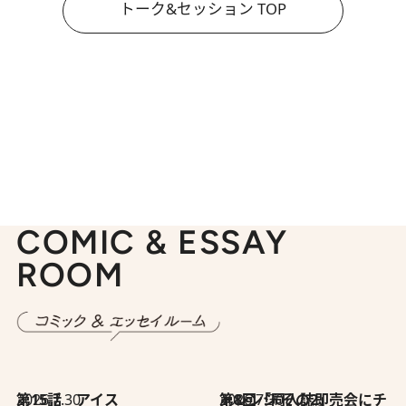
トーク&セッション TOP
COMIC & ESSAY
ROOM
2026.7.30
第15話 アイス
2026.7.30
第8回「同人誌即売会にチャレンジ その2」