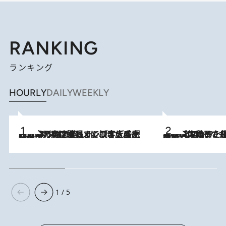
RANKING
ランキング
HOURLY
DAILY
WEEKLY
2026.8.7
「湘南乃風に憧れて」観客大盛上がりの“タオル回し”に、ラッパー顔負けの高速歌唱まで…さだまさし（74）のアグレッシブすぎる現在地
2026.8.5
【阿川佐和子さんの年とる力】なぜ70代で始めた趣味は“こんなに楽しい”のか？ ピアノ、俳句…スランプに陥っても続けられる“ある秘訣”とは
1 / 5