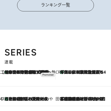
ランキング一覧
SERIES
連載
【CREA×星野リゾート】唯一無二。癒しと発見が待つ場所へ
【トンボの足水浴】ヒノキの香りに包まれて涼感マックス！約13℃の湧水かけ流しを避暑地「星野温泉 トンボの湯」で体験
2026.8.7
CREA'S CHOICE
「立川にも歌舞伎があるんだよ」 片岡仁左衛門・市川中車ら豪華座組みで4年目の立川立飛歌舞伎へ
2026.8.7
47都道府県の手みやげ ひんやりスイーツで夏を満喫
【京都府】この夏絶対食べたい 冷やしておいしいおやつ3選 ひと口目から心を掴む新緑のテリーヌ
2026.8.7
田中稲の勝手に再ブーム
2026.8.7
「湘南乃風に憧れて」観客大盛上がりの“タオル回し”に、ラッパー顔負けの高速歌唱まで…さだまさし（74）のアグレッシブすぎる現在地