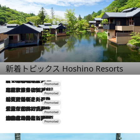
新着トピックス Hoshino Resorts
【トンボの足水浴】ヒノキの香りに包まれて涼感マックス！約13℃の湧水かけ流しを避暑地「星野温泉 トンボの湯」で体験
2026.8.7
2026.7.31
【ホテル帰省】という選択肢をOMOが提案。家族とほどよい距離を保つには「昼は実家、夜は気兼ねなくホテルで！」
2026.7.24
【夏限定ディナーコース】旬を迎える稚鮎や花ズッキーニなどをイタリア・トスカーナの郷土料理の手法で満喫！
2026.7.17
「土佐和ハーブかき氷」がOMO7高知に登場！生姜、山椒、大葉など目にも舌にも涼を呼ぶ郷土の味
2026.7.10
NEW OPEN！【界 草津】名湯の地に誕生。趣の異なる2種の温泉と上州ならではの会席・蕎麦割烹など美食を味わう究極の癒やし旅