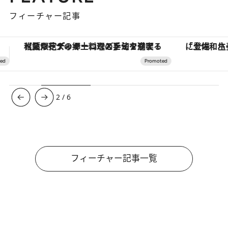
フィーチャー記事
「土佐和ハーブかき氷」がOMO7高知に登場！生姜、山椒、大葉など目にも舌にも涼を呼ぶ郷土の味
【銀座で出合う最旬美容】美髪ケアや上質な眠
3
/
6
フィーチャー記事一覧