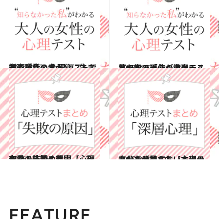
2016.8.13
どの童話の主人公に生まれ変わる？ 心理テストで知る「今の幸せ」
占い
2015.8.22
夢の中で天使が渡してくれたものは？ 心理テストで知る「心の本音」
占い
2015.12.30
恋愛・結婚・仕事……あなたの失敗の原因【心理テストまとめ7】
占い
2015.8.21
あなたが知らない本当の自分を発見する【心理テストまとめ10】
占い
FEATURE