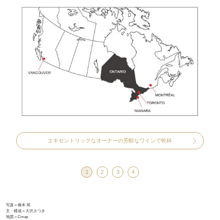
エキセントリックなオーナーの芳醇なワインで乾杯
1
2
3
4
写真＝橋本 篤
文・構成＝大沢さつき
地図＝Cmap