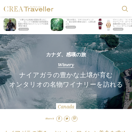
「大事なのは地域の意識を変えるこ
「星のや富士」でデジタルデトック
ヴァシュロン・コンス
と」。ロレックス賞受賞の自然保護活
ス。冨士信仰の歴史を辿り、心身を調
ヴァーシーズ・オート
動家が実現させたナイジェリアの自然
える。
旅愛好家のお気に入り
環境の復活
ら、ジェンダーレスな
カナダ、感嘆の旅
Winery
ナイアガラの豊かな土壌が育む
オンタリオの名物ワイナリーを訪れる
Canada
Share it