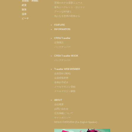
美術館・博物館
至福のホテル最新ニュース
絶景
最旬シークレット・ロンドン
散策
アートなNY便り
温泉
気になる世界の街角から
ビーチ
FEATURE
INFORMATION
CREA Traveller
定期購読
バックナンバー
CREA Traveller MOOK
バックナンバー
Traveller WEB MEMBER
会員登録 (無料)
会員情報変更
各種お手続き
メールマガジン登録
メールマガジン解除
ABOUT
会社概要
お問い合わせ
広告掲載について
サイトポリシー
MEIDA OVERVIEW (For English Speaker)