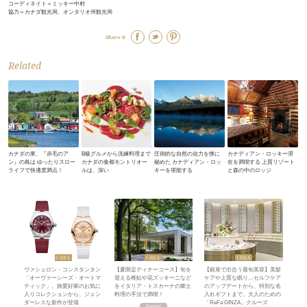
コーディネイト＝ミッキー中村
協力＝カナダ観光局、オンタリオ州観光局
Share it
Related
カナダの東、『赤毛のア
B級グルメから洗練料理まで
圧倒的な自然の迫力を懐に
カナディアン・ロッキー滞
ン』の島は ゆったりスロー
カナダの食都モントリオー
秘めた カナディアン・ロッ
在を満喫する 上質リゾート
ライフで快適度満点！
ルは、深い
キーを堪能する
と森の中のロッジ
ヴァシュロン・コンスタンタン
【夏限定ディナーコース】旬を
【銀座で出合う最旬美容】美髪
「オーヴァーシーズ・オートマ
迎える稚鮎や花ズッキーニなど
ケアや上質な眠り…セルフケア
ティック」。旅愛好家のお気に
をイタリア・トスカーナの郷土
のアップデートから、特別な名
入りコレクションから、ジェン
料理の手法で満喫！
入れギフトまで。大人のための
ダーレスな新作が登場
「ReFa GINZA」クルーズ