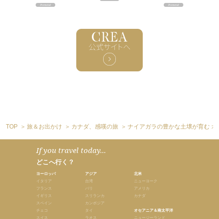
TOP
旅＆お出かけ
カナダ、感嘆の旅
ナイアガラの豊かな土壌が育む 
If you travel today...
どこへ行く？
ヨーロッパ
アジア
北米
イタリア
台湾
ニューヨーク
フランス
バリ
アメリカ
イギリス
スリランカ
カナダ
スペイン
カンボジア
チェコ
タイ
オセアニア＆南太平洋
スイス
ラオス
ニュージーランド