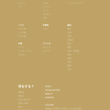
ロンドン
マカオ
ニューカレドニア
パリ
ベトナム
インド
ブルネイ
上海
ハワイ
中南米
国内
オアフ島
ペルー
東京
ハワイ島
京都
マウイ島
沖縄
北海道
中東
アフリカ
東北
ドバイ
モロッコ
関東
イスタンブール
ボツワナ
北陸・甲信越
ヨルダン
東海
近畿
中国
四国
九州
何をする？
NEWS
FROM EDITORS
ホテル
BEAUTY
グルメ
FASHION
ショッピング
リラックス
COLUMN
スパ
齋藤薫のTRAVEL NOTES「心に残る時間」