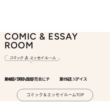
COMIC & ESSAY
ROOM
2026.7.30
第8回「同人誌即売会にチャレンジ その2」
2026.7.30
第15話 アイス
コミック＆エッセイルームTOP