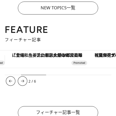
NEW TOPICS一覧
FEATURE
フィーチャー記事
【夏限定ディナーコース】旬を迎える稚鮎や花ズッキーニなどをイタリア・トスカーナの郷土料理の手法で満喫！
ヴァシュロン・コンスタンタン
3
/
6
フィーチャー記事一覧