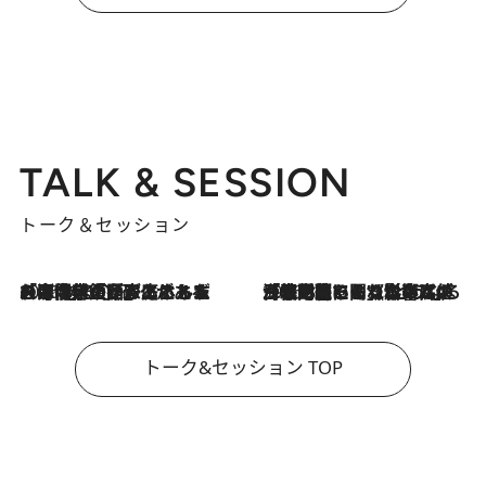
TALK & SESSION
トーク＆セッション
2026.8.3
「今後値上げがあるとすれば…」「リスクがあるのは今年の冬」エネルギー専門家が語る、ホルムズ海峡封鎖が家庭にもたらす“ある心配”
2026.8.3
「住宅建てられない…」「サーチャージ料の高値が続いている」ホルムズ海峡封鎖による影響はいつまで続く？《エネルギー専門家に聞く“どうなる日本の暮らし”》
トーク&セッション TOP