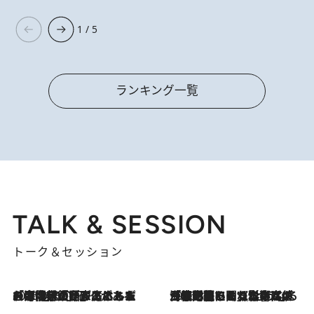
1 / 5
ランキング一覧
TALK & SESSION
トーク＆セッション
2026.8.3
「今後値上げがあるとすれば…」「リスクがあるのは今年の冬」エネルギー専門家が語る、ホルムズ海峡封鎖が家庭にもたらす“ある心配”
2026.8.3
「住宅建てられない…」「サーチャージ料の高値が続いている」ホルムズ海峡封鎖による影響はいつまで続く？《エネルギー専門家に聞く“どうなる日本の暮らし”》