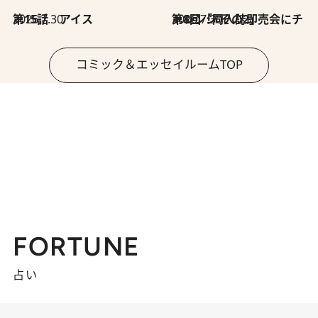
2026.7.30
第15話 アイス
2026.7.30
第8回「同人誌即売会にチャレンジ その2」
コミック＆エッセイルームTOP
FORTUNE
占い