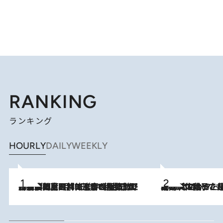
RANKING
ランキング
HOURLY
DAILY
WEEKLY
2026.8.8
「最後に見られてよかった」上野動物園の東園パンダ舎が解体前に特別公開。8月16日まで延長されたパネル展と共に辿る“半世紀”のパンダ飼育《解体工事の図面あり》
2026.8.5
【阿川佐和子さんの年とる力】なぜ70代で始めた趣味は“こんなに楽しい”のか？ ピアノ、俳句…スランプに陥っても続けられる“ある秘訣”とは