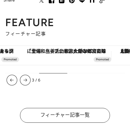
Share
FEATURE
フィーチャー記事
「土佐和ハーブかき氷」がOMO7高知に登場！生姜、山椒、大葉など目にも舌にも涼を呼ぶ郷土の味
【銀座で出合う最旬美容】美髪ケアや上質な眠
3
/
6
フィーチャー記事一覧