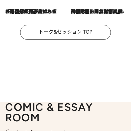
2026.8.3
「今後値上げがあるとすれば…」「リスクがあるのは今年の冬」エネルギー専門家が語る、ホルムズ海峡封鎖が家庭にもたらす“ある心配”
2026.8.3
「住宅建てられない…」「サーチャージ料の高値が続いている」ホルムズ海峡封鎖による影響はいつまで続く？《エネルギー専門家に聞く“どうなる日本の暮らし”》
トーク&セッション TOP
COMIC & ESSAY
ROOM