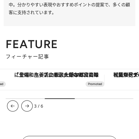
中。分かりやすい表現やおすすめポイントの提案で、多くの顧
客に支持されています。
FEATURE
フィーチャー記事
「土佐和ハーブかき氷」がOMO7高知に登場！生姜、山椒、大葉など目にも舌にも涼を呼ぶ郷土の味
【夏限定ディナーコース】旬を迎
3
/
6