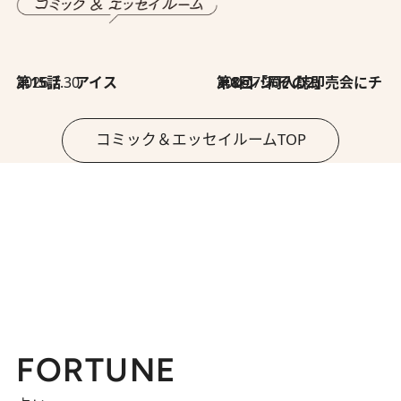
2026.7.30
第15話 アイス
2026.7.30
第8回「同人誌即売会にチャレンジ その2」
コミック＆エッセイルームTOP
FORTUNE