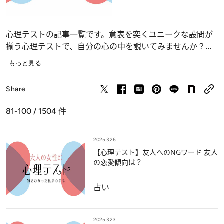
心理テストの記事一覧です。意表を突くユニークな設問が
揃う心理テストで、自分の心の中を覗いてみませんか？
恋愛、仕事、人間関係の深層心理……、自分でも気づかな
もっと見る
かったあなたの“本当の気持ち”が浮かび上がります。
占い
Share
81-100 / 1504
件
2025.3.26
【心理テスト】友人へのNGワード 友人
の恋愛傾向は？
占い
2025.3.23