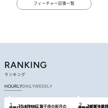
フィーチャー記事一覧
RANKING
ランキング
HOURLY
DAILY
WEEKLY
【新月】8月13日 獅子座の新月の日に行うといいこと
4 Hours Ago
2026.8.3
【自作のダイエットノートは攻略本】ダイエットが「苦しいもの」ではなくなった日。50代フードライターが半年続けられた理由は“楽しむこと”