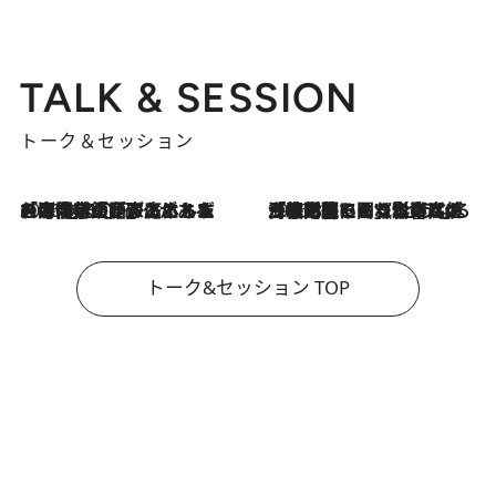
TALK & SESSION
トーク＆セッション
2026.8.3
「今後値上げがあるとすれば…」「リスクがあるのは今年の冬」エネルギー専門家が語る、ホルムズ海峡封鎖が家庭にもたらす“ある心配”
2026.8.3
「住宅建てられない…」「サーチャージ料の高値が続いている」ホルムズ海峡封鎖による影響はいつまで続く？《エネルギー専門家に聞く“どうなる日本の暮らし”》
トーク&セッション TOP