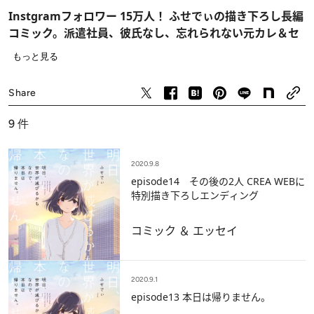
Instgramフォロワー 15万人！ ふせでぃの描き下ろし長編
コミック。派遣社員、彼氏なし、忘れられない元カレ＆セ
フレあり――。
もっと見る
派遣社員として都内で働くアキ。会社に行って、家に帰っ
コミック ＆ エッセイ
て、ごはんを食べて、なんとなく毎日は過ぎていく。少し
Share
ずつ結婚していく同世代の女子たち。つい、あの頃に付き
合っていた彼氏のことを、考えてしまう日々。でも、合コ
9
件
ンで出会ったイケメンとなんとなく身体だけの関係は続け
ている――。「愛してくれなんて言わない。抱きしめてさ
2020.9.8
えくれたら、もうそれでいいんだ」
episode14 その後の2人 CREA WEBに
特別描き下ろしエンディング
コミック ＆ エッセイ
2020.9.1
episode13 本日は帰りません。