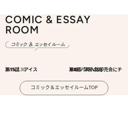
COMIC & ESSAY
ROOM
2026.7.30
第15話 アイス
2026.7.30
第8回「同人誌即売会にチャレンジ その2」
コミック＆エッセイルームTOP