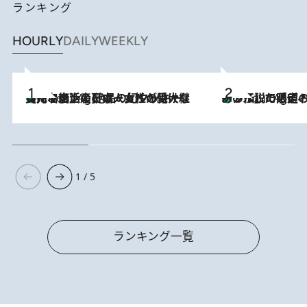
ランキング
HOURLY
DAILY
WEEKLY
【ハワイ土産】ローカルの絶大な支持で復活！ 絶品の幻クッキー《元ファンの日本人女性が受け継いだ名店》
1 Hour Ago
あの伝説の限定トートも！ リニューアルした「ディーン＆
1 Hour Ago
1 / 5
ランキング一覧