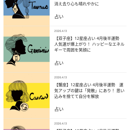
消え去り心も晴れやかに
占い
2026.4.13
【双子座】12星座占い 4月後半運勢
人気運が爆上がり！ ハッピーなエネル
ギーで周囲を笑顔に
占い
2026.4.13
【蟹座】12星座占い 4月後半運勢 運
気アップの鍵は「発散」にあり！ 思い
込みを捨てて自分を解放
占い
2026.4.13