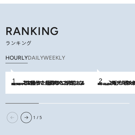
RANKING
ランキング
HOURLY
DAILY
WEEKLY
2026.8.5
【阿川佐和子さんの年とる力】なぜ70代で始めた趣味は“こんなに楽しい”のか？ ピアノ、俳句…スランプに陥っても続けられる“ある秘訣”とは
2026.8.8
《北欧の人々の幸福度が高いのは…》元デンマーク親善大使が出会った“心が満たされる暮らし”「いいかげんにヒュッゲしなさい！」
1 / 5