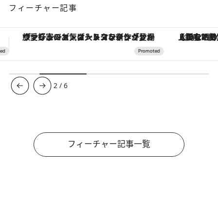
フィーチャー記事
【銀座で出合う最旬美容】美髪ケアや上質な眠り…セルフケアのアップデートから、特別な名入れギフトまで。大人のための「ReFa GINZA」クルーズ
3
/
6
フィーチャー記事一覧