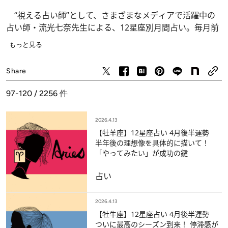
“視える占い師”として、さまざまなメディアで活躍中の
占い師・流光七奈先生による、12星座別月間占い。毎月前
半と後半にわけて、月2回更新でお届けします。
もっと見る
占い
どの星座の人でも、流光先生の紡ぐ愛ある言葉に元気を
もらえるはず。ラッキーデーと運気がアップするおすすめ
Share
のアクションも紹介しているので、いい運を引き寄せて！
97-120 / 2256
件
Illustration：Hiroshi Tanabe
2026.4.13
【牡羊座】12星座占い 4月後半運勢
半年後の理想像を具体的に描いて！
「やってみたい」が成功の鍵
占い
2026.4.13
【牡牛座】12星座占い 4月後半運勢
ついに最高のシーズン到来！ 停滞感が