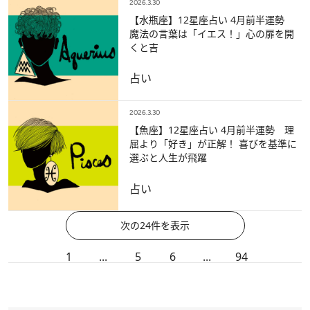
2026.3.30
【水瓶座】12星座占い 4月前半運勢
魔法の言葉は「イエス！」心の扉を開
くと吉
占い
2026.3.30
【魚座】12星座占い 4月前半運勢 理
屈より「好き」が正解！ 喜びを基準に
選ぶと人生が飛躍
占い
次の24件を表示
1
...
5
6
...
94