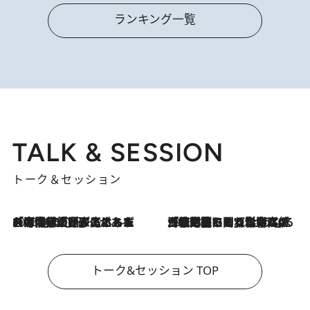
ランキング一覧
TALK & SESSION
トーク＆セッション
2026.8.3
「今後値上げがあるとすれば…」「リスクがあるのは今年の冬」エネルギー専門家が語る、ホルムズ海峡封鎖が家庭にもたらす“ある心配”
2026.8.3
「住宅建てられない…」「サーチャージ料の高値が続いている」ホルムズ海峡封鎖による影響はいつまで続く？《エネルギー専門家に聞く“どうなる日本の暮らし”》
トーク&セッション TOP