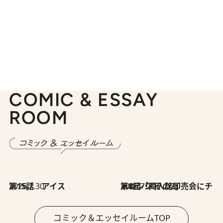
COMIC & ESSAY
ROOM
2026.7.30
第15話 アイス
2026.7.30
第8回「同人誌即売会にチャレンジ その2」
コミック＆エッセイルームTOP