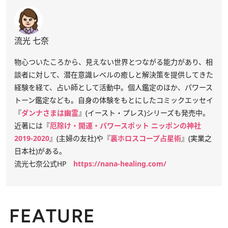
流光 七奈
物心ついたころから、見えない世界とつながる能力があり、相
談者に対して、潜在意識レベルの癒しと解決策を提供してきた
経験を経て、占い師として活動中。個人鑑定のほか、パワース
トーン鑑定なども。自身の体験をもとにしたコミックエッセイ
『
ダンナさまは幽霊
』(イースト・プレス)シリーズも発売中。
近著には『
厄除け・開運・パワースポット ニッポンの神社
2019-2020
』(主婦の友社)や『
裏ホロスコープ占星術
』(実業之
日本社)がある。
流光七奈公式HP
https://nana-healing.com/
FEATURE