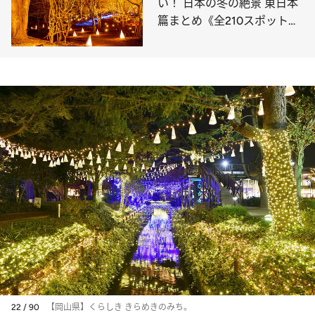
い！ 日本の冬の絶景 東日本
篇まとめ《全210スポット》
②
22 / 90
【岡山県】くらしき きらめきのみち。