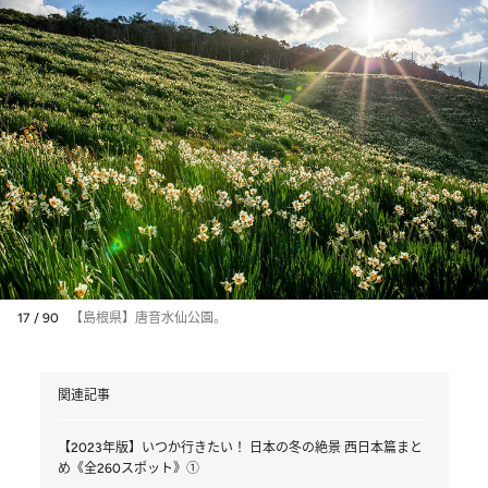
17 / 90
【島根県】唐音水仙公園。
関連記事
【2023年版】いつか行きたい！ 日本の冬の絶景 西日本篇まと
め《全260スポット》①