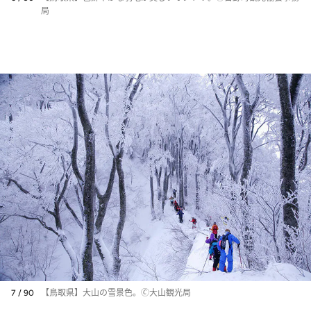
局
7 / 90
【鳥取県】大山の雪景色。🄫大山観光局