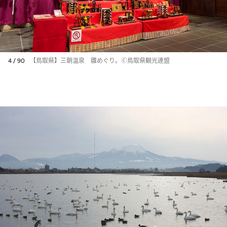
4 / 90
【鳥取県】三朝温泉 雛めぐり。🄫鳥取県観光連盟