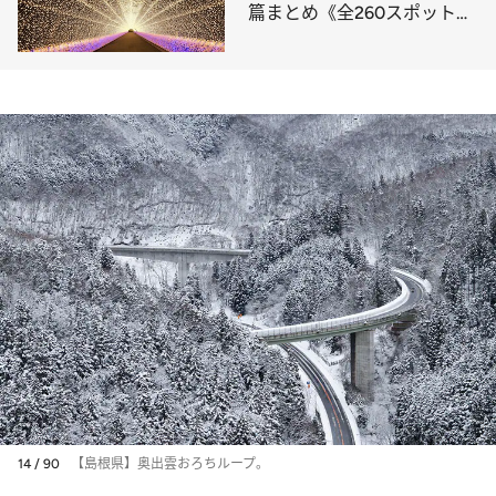
篇まとめ《全260スポット》
①
14 / 90
【島根県】奥出雲おろちループ。