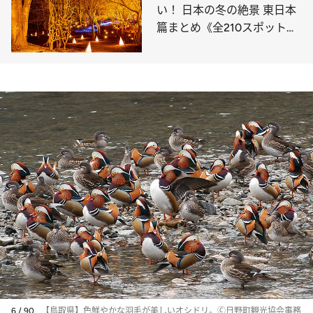
い！ 日本の冬の絶景 東日本
篇まとめ《全210スポット》
②
6 / 90
【鳥取県】色鮮やかな羽毛が美しいオシドリ。🄫日野町観光協会事務