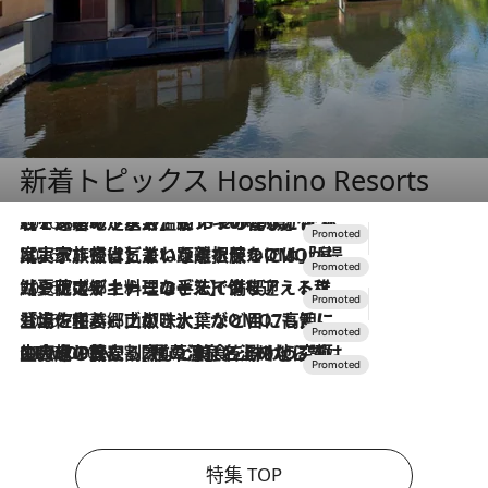
新着トピックス Hoshino Resorts
2026.8.7
【トンボの足水浴】ヒノキの香りに包まれて涼感マックス！約13℃の湧水かけ流しを避暑地「星野温泉 トンボの湯」で体験
2026.7.31
【ホテル帰省】という選択肢をOMOが提案。家族とほどよい距離を保つには「昼は実家、夜は気兼ねなくホテルで！」
2026.7.24
【夏限定ディナーコース】旬を迎える稚鮎や花ズッキーニなどをイタリア・トスカーナの郷土料理の手法で満喫！
2026.7.17
「土佐和ハーブかき氷」がOMO7高知に登場！生姜、山椒、大葉など目にも舌にも涼を呼ぶ郷土の味
2026.7.10
NEW OPEN！【界 草津】名湯の地に誕生。趣の異なる2種の温泉と上州ならではの会席・蕎麦割烹など美食を味わう究極の癒やし旅
特集 TOP