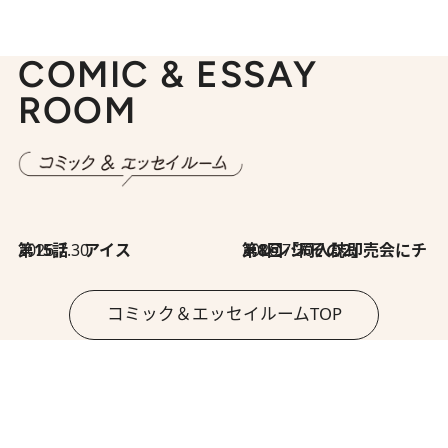
COMIC & ESSAY
ROOM
2026.7.30
第15話 アイス
2026.7.30
第8回「同人誌即売会にチャレンジ その2」
コミック＆エッセイルームTOP