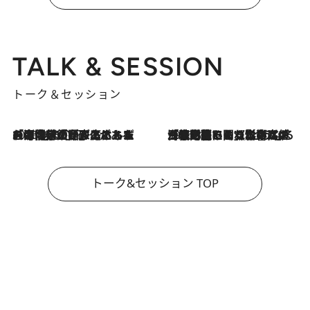
TALK & SESSION
トーク＆セッション
2026.8.3
「今後値上げがあるとすれば…」「リスクがあるのは今年の冬」エネルギー専門家が語る、ホルムズ海峡封鎖が家庭にもたらす“ある心配”
2026.8.3
「住宅建てられない…」「サーチャージ料の高値が続いている」ホルムズ海峡封鎖による影響はいつまで続く？《エネルギー専門家に聞く“どうなる日本の暮らし”》
トーク&セッション TOP