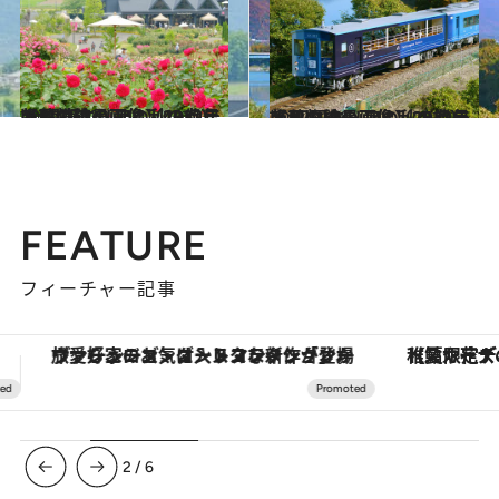
2022.10.23
【秋の絶景画像】2022年版 関東エリアの秋の絶景＆風物詩の画像（43点）
旅＆お出かけ
2022.11.6
【秋の絶景画像】2022年版 四国エリアの秋の絶景＆風物詩の画像（25点）
旅＆お出かけ
FEATURE
フィーチャー記事
【夏限定ディナーコース】旬を迎える稚鮎や花ズッキーニなどをイタリア・トスカーナの郷土料理の手法で満喫！
3
/
6