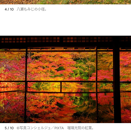
4 / 10
八瀬もみじの小径。
5 / 10
©️写真コンシェルジュ／PIXTA 瑠璃光院の紅葉。