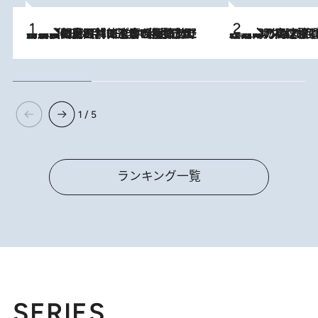
「最後に見られてよかった」上野動物園の東園パンダ舎が解体前に特別公開。8月16日まで延長されたパネル展と共に辿る“半世紀”のパンダ飼育《解体工事の図面あり》
2026.8.8
2026.8.7
「湘南乃風に憧れて」観客大盛上がりの“タオル回し”に、ラッパー顔負けの高速歌唱まで…さだまさし（74）のアグレッシブすぎる現在地
1 / 5
ランキング一覧
SERIES