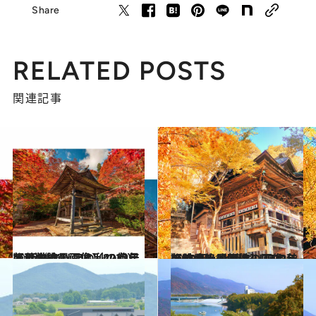
Share
RELATED POSTS
関連記事
2022.11.5
【秋の絶景画像】2022年版 近畿エリアの秋の絶景＆風物詩の画像（42点）
旅＆お出かけ
2022.10.14
【秋の絶景画像】2022年版 中部・北陸エリアの秋の絶景＆風物詩の画像（51点）
旅＆お出かけ