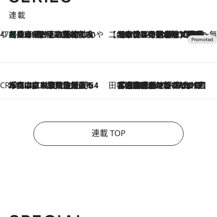
連載
47都道府県の手みやげ ひんやりスイーツで夏を満喫
【兵庫県】この夏絶対食べたい 冷やしておいしいおやつ3選 淡路島の恵みをジェラートに集約
2026.8.8
【CREA×星野リゾート】唯一無二。癒しと発見が待つ場所へ
2026.8.7
【トンボの足水浴】ヒノキの香りに包まれて涼感マックス！約13℃の湧水かけ流しを避暑地「星野温泉 トンボの湯」で体験
CREA'S CHOICE
2026.8.7
「立川にも歌舞伎があるんだよ」 片岡仁左衛門・市川中車ら豪華座組みで4年目の立川立飛歌舞伎へ
田中稲の勝手に再ブーム
2026.8.7
「湘南乃風に憧れて」観客大盛上がりの“タオル回し”に、ラッパー顔負けの高速歌唱まで…さだまさし（74）のアグレッシブすぎる現在地
連載 TOP