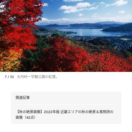
7 / 10
大内峠一字観公園の紅葉。
関連記事
【秋の絶景画像】2022年版 近畿エリアの秋の絶景＆風物詩の
画像（42点）