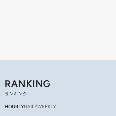
RANKING
ランキング
HOURLY
DAILY
WEEKLY