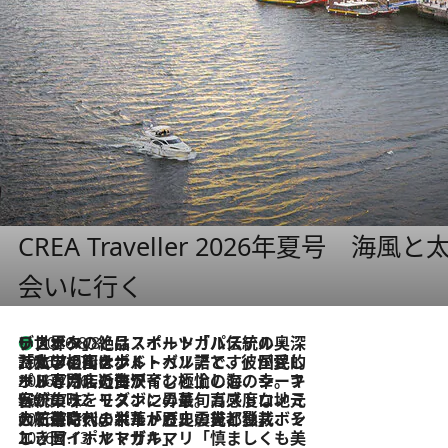
CREA Traveller 2026年夏号
会いに行く
リスボンの絶品スイーツ「パステル・デ・ナタ」とは？ポルトガル伝統の奥深い世界へ
2026.8.8
2026.7.27
「私の祖国はポルトガル語です」国民的詩人フェルナンド・ペソアと、彼が愛した文学の街を歩く
2026.7.26
ポルトガル近海が育む極上の海の幸。キリリと冷えた白ワインと愉しむ、シーフード専門店の贅沢
2026.7.22
伝統の味をモダンに昇華。高感度な地元客が集う、リスボンの最旬ガストロノミー
2026.7.21
大航海時代の栄華から、震災、独裁、そして革命へ。ポルトガル・首都リスボンの石畳に刻まれた「歴史の光と影」
2026.7.13
エッセイ・ヤマザキマリ「慎ましくも美しき国 ポルトガル」