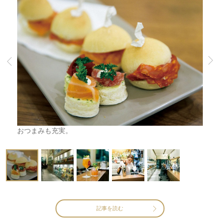
おつまみも充実。
記事を読む