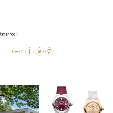
h*co.)
Share it