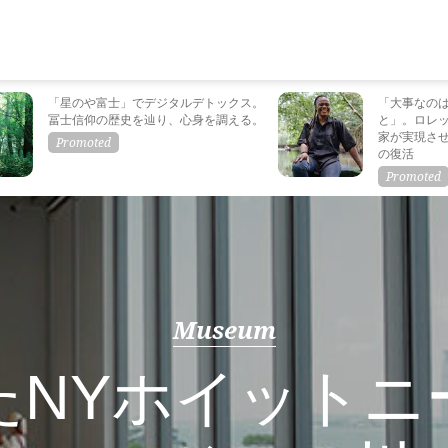
「星のや富士」でデジタルデトックス。
「大事なの
冨士信仰の歴史を辿り、心身を調える。
と」。ロレ
家が実現さ
の復活
Museum
たNYホイットニ