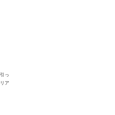
ら引っ
リア