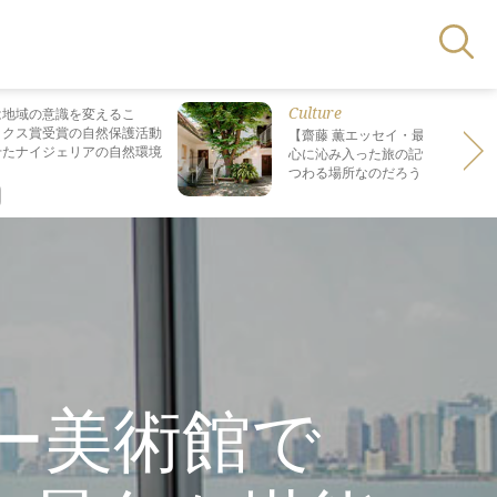
Culture
は地域の意識を変えるこ
ックス賞受賞の自然保護活動
【齋藤 薫エッセイ・最終回】 最も
せたナイジェリアの自然環境
心に沁み入った旅の記憶は なぜ“死
つわる場所なのだろう？
ー美術館で