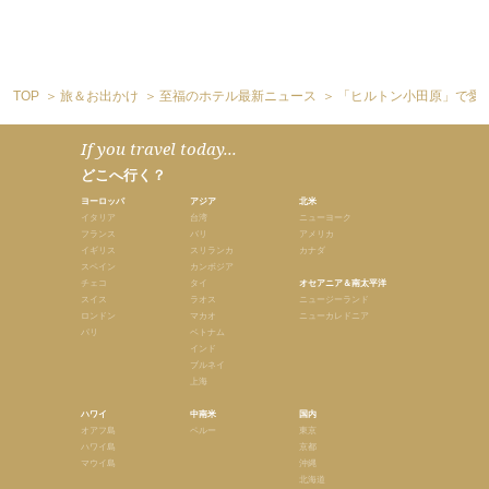
TOP
旅＆お出かけ
至福のホテル最新ニュース
「ヒルトン小田原」で愛
If you travel today...
どこへ行く？
ヨーロッパ
アジア
北米
イタリア
台湾
ニューヨーク
フランス
バリ
アメリカ
イギリス
スリランカ
カナダ
スペイン
カンボジア
チェコ
タイ
オセアニア＆南太平洋
スイス
ラオス
ニュージーランド
ロンドン
マカオ
ニューカレドニア
パリ
ベトナム
インド
ブルネイ
上海
ハワイ
中南米
国内
オアフ島
ペルー
東京
ハワイ島
京都
マウイ島
沖縄
北海道