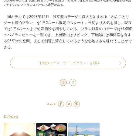
大人から子どもまで楽しめるリゾートの殿堂。相模湾で獲れた旬の魚介や新鮮な地場食材を用
いた5つのレストラン＆バーにも定評がある。
同ホテルでは2008年12月、独立型コテージに愛犬と泊まれる「わんことリ
ゾート宿泊プラン」を1日2ルーム限定でスタート。当初より人気を博し、現在
では1日4ルームまで対応施設を増やしている。プラン対象のコテージは相模湾
のパノラマビューを一望でき、上層階にはリビング、下層階には和洋室を有す
る95平米の空間。まるで別荘に滞在しているような心地よさを味わうことがで
きる。
「お散歩コース」や「ドッグラン」を新設
1
2
Share it
Related