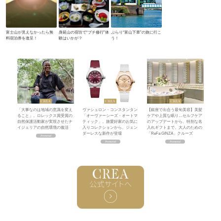
富士山が見えなかったら無
身延山の宿坊で“プチ修行”体
ぶらり“富山下車”の旅に行こ
料宿泊券を進呈！
験はいかが？
う！
「大事なのは地域の意識を変え
ヴァシュロン・コンスタンタン
【銀座で出合う最旬美容】美髪
ること」。ロレックス賞受賞の
「オーヴァーシーズ・オートマ
ケアや上質な眠り…セルフケア
自然保護活動家が実現させたナ
ティック」。旅愛好家のお気に
のアップデートから、特別な名
イジェリアの自然環境の復活
入りコレクションから、ジェン
入れギフトまで。大人のための
ダーレスな新作が登場
「ReFa GINZA」クルーズ