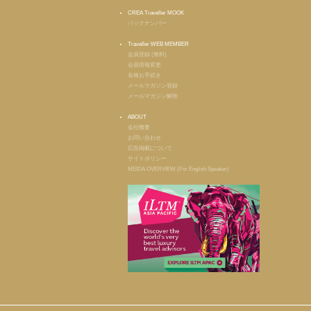
CREA Traveller MOOK
バックナンバー
Traveller WEB MEMBER
会員登録 (無料)
会員情報変更
各種お手続き
メールマガジン登録
メールマガジン解除
ABOUT
会社概要
お問い合わせ
広告掲載について
サイトポリシー
MEIDA OVERVIEW (For English Speaker)