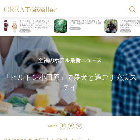
ヴァシュロン・コンスタンタン「オー
「星のや富士」でデジタルデトック
「大事なのは地域の意
ヴァーシーズ・オートマティック」。
ス。冨士信仰の歴史を辿り、心身を調
と」。ロレックス賞受
旅愛好家のお気に入りコレクションか
える。
動家が実現させたナイ
ら、ジェンダーレスな新作が登場
環境の復活
至福のホテル最新ニュース
「ヒルトン小田原」で愛犬と過ごす充実ス
テイ
Share it