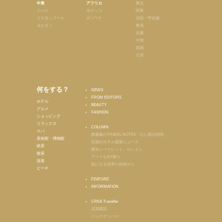
中東
アフリカ
東北
ドバイ
モロッコ
関東
イスタンブール
ボツワナ
北陸・甲信越
ヨルダン
東海
近畿
中国
四国
九州
何をする？
NEWS
FROM EDITORS
ホテル
BEAUTY
グルメ
FASHION
ショッピング
リラックス
COLUMN
スパ
齋藤薫のTRAVEL NOTES「心に残る時間」
美術館・博物館
至福のホテル最新ニュース
絶景
最旬シークレット・ロンドン
散策
アートなNY便り
温泉
気になる世界の街角から
ビーチ
FEATURE
INFORMATION
CREA Traveller
定期購読
バックナンバー