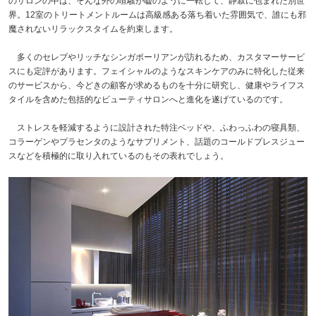
のサロンの中は、そんな外の喧騒が嘘のように一転して、静寂に包まれた別世
界。12室のトリートメントルームは高級感ある落ち着いた雰囲気で、誰にも邪
魔されないリラックスタイムを約束します。
多くのセレブやリッチなシンガポーリアンが訪れるため、カスタマーサービ
スにも定評があります。フェイシャルのようなスキンケアのみに特化した従来
のサービスから、今どきの顧客が求めるものを十分に研究し、健康やライフス
タイルを含めた包括的なビューティサロンへと進化を遂げているのです。
ストレスを軽減するように設計された特注ベッドや、ふわっふわの寝具類、
コラーゲンやプラセンタのようなサプリメント、話題のコールドプレスジュー
スなどを積極的に取り入れているのもその表れでしょう。