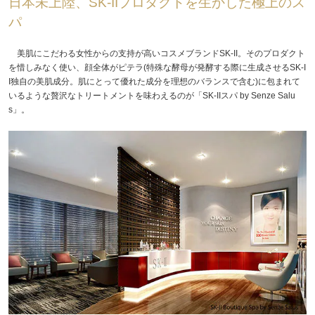
日本未上陸、SK-IIプロダクトを生かした極上のス
パ
美肌にこだわる女性からの支持が高いコスメブランドSK-II。そのプロダクト
を惜しみなく使い、顔全体がピテラ(特殊な酵母が発酵する際に生成させるSK-I
I独自の美肌成分。肌にとって優れた成分を理想のバランスで含む)に包まれて
いるような贅沢なトリートメントを味わえるのが「SK-IIスパ by Senze Salu
s」。