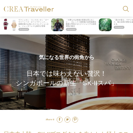
ヴァシュロン・コンスタンタン「オー
「大事なのは地域の意識を変えるこ
「星のや富士」でデジ
ヴァーシーズ・オートマティック」。
と」。ロレックス賞受賞の自然保護活
ス。冨士信仰の歴史を
旅愛好家のお気に入りコレクションか
動家が実現させたナイジェリアの自然
える。
ら、ジェンダーレスな新作が登場
環境の復活
気になる世界の街角から
日本では味わえない贅沢！
シンガポールの新生「SK-IIスパ」
Share it