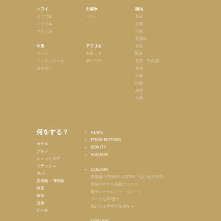
ハワイ
中南米
国内
オアフ島
ペルー
東京
ハワイ島
京都
マウイ島
沖縄
北海道
中東
アフリカ
東北
ドバイ
モロッコ
関東
イスタンブール
ボツワナ
北陸・甲信越
ヨルダン
東海
近畿
中国
四国
九州
何をする？
NEWS
FROM EDITORS
ホテル
BEAUTY
グルメ
FASHION
ショッピング
リラックス
COLUMN
スパ
齋藤薫のTRAVEL NOTES「心に残る時間」
美術館・博物館
至福のホテル最新ニュース
絶景
最旬シークレット・ロンドン
散策
アートなNY便り
温泉
気になる世界の街角から
ビーチ