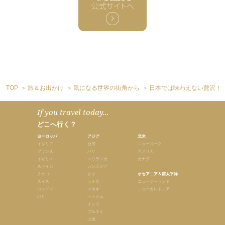
TOP
旅＆お出かけ
気になる世界の街角から
日本では味わえない贅沢！ シ
If you travel today...
どこへ行く？
ヨーロッパ
アジア
北米
イタリア
台湾
ニューヨーク
フランス
バリ
アメリカ
イギリス
スリランカ
カナダ
スペイン
カンボジア
チェコ
タイ
オセアニア＆南太平洋
スイス
ラオス
ニュージーランド
ロンドン
マカオ
ニューカレドニア
パリ
ベトナム
インド
ブルネイ
上海