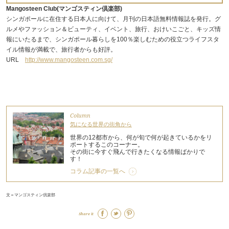
Mangosteen Club(マンゴスティン倶楽部)
シンガポールに在住する日本人に向けて、月刊の日本語無料情報誌を発行。グ
ルメやファッション＆ビューティ、イベント、旅行、おけいこごと、キッズ情
報にいたるまで、シンガポール暮らしを100％楽しむための役立つライフスタ
イル情報が満載で、旅行者からも好評。
URL
http://www.mangosteen.com.sg/
Column
気になる世界の街角から
世界の12都市から、何が旬で何が起きているかをリ
ポートするこのコーナー。
その街に今すぐ飛んで行きたくなる情報ばかりで
す！
コラム記事の一覧へ
文＝マンゴスティン倶楽部
Share it