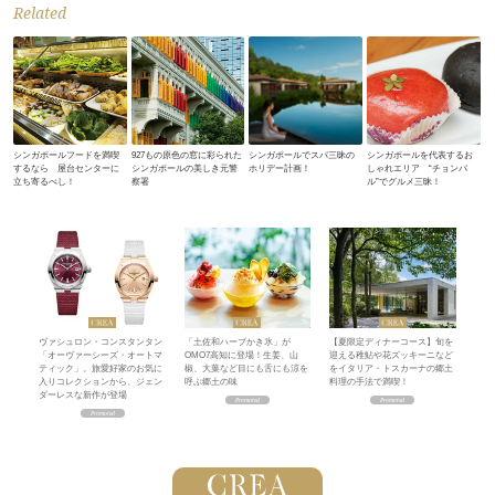
Related
シンガポールフードを満喫
927もの原色の窓に彩られた
シンガポールでスパ三昧の
シンガポールを代表するお
するなら 屋台センターに
シンガポールの美しき元警
ホリデー計画！
しゃれエリア “チョンバ
立ち寄るべし！
察署
ル”でグルメ三昧！
ヴァシュロン・コンスタンタン
「土佐和ハーブかき氷」が
【夏限定ディナーコース】旬を
「オーヴァーシーズ・オートマ
OMO7高知に登場！生姜、山
迎える稚鮎や花ズッキーニなど
ティック」。旅愛好家のお気に
椒、大葉など目にも舌にも涼を
をイタリア・トスカーナの郷土
入りコレクションから、ジェン
呼ぶ郷土の味
料理の手法で満喫！
ダーレスな新作が登場