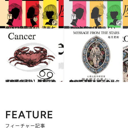
2026.7.29
《ほかの星座も》流光七奈の12星座占い
占い
2023.12.16
流光七奈の12星座占い 2024年間の運勢
占い
2021.12.1
【12星座占い】蟹座（かに座）の運勢、基本性格まとめ
占い
2026.7.31
今月の運勢＆メッセージを公開「岡本翔子の星占い」
占い
FEATURE
フィーチャー記事