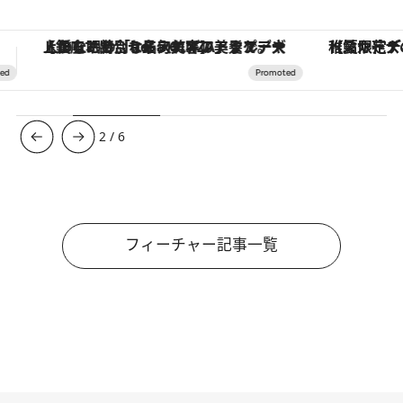
【夏限定ディナーコース】旬を迎える稚鮎や花ズッキーニなどをイタリア・トスカーナの郷土料理の手法で満喫！
ヴァシュロン・コンスタンタン
3
/
6
フィーチャー記事一覧