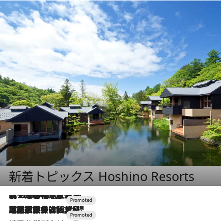
新着トピックス Hoshino Resorts
2026.8.7
【トンボの足水浴】ヒノキの香りに包まれて涼感マックス！約13℃の湧水かけ流しを避暑地「星野温泉 トンボの湯」で体験
2026.7.31
【ホテル帰省】という選択肢をOMOが提案。家族とほどよい距離を保つには「昼は実家、夜は気兼ねなくホテルで！」