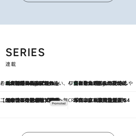
SERIES
連載
そおだよおこの関西おいしい、おやつ紀行
［大阪府箕面市］一皿一皿目の前で仕上げられる、料理を巧みに組み込んだアシェットデセールコース「ミチル アシェット デセール（Michiru assiette dessert）」
9 Hours Ago
47都道府県の手みやげ ひんやりスイーツで夏を満喫
【和歌山県】この夏絶対食べたい 冷やしておいしいおやつ3選 みかんがごろっと丸ごと入ったジュレ
9 Hours Ago
【CREA×星野リゾート】唯一無二。癒しと発見が待つ場所へ
2026.8.7
【トンボの足水浴】ヒノキの香りに包まれて涼感マックス！約13℃の湧水かけ流しを避暑地「星野温泉 トンボの湯」で体験
CREA'S CHOICE
2026.8.7
「立川にも歌舞伎があるんだよ」 片岡仁左衛門・市川中車ら豪華座組みで4年目の立川立飛歌舞伎へ