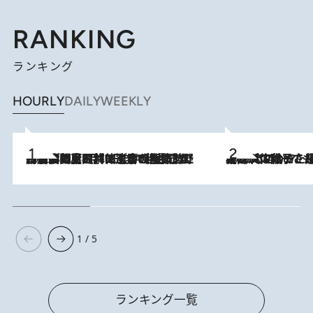
RANKING
ランキング
HOURLY
DAILY
WEEKLY
2026.8.8
「最後に見られてよかった」上野動物園の東園パンダ舎が解体前に特別公開。8月16日まで延長されたパネル展と共に辿る“半世紀”のパンダ飼育《解体工事の図面あり》
2026.8.5
【阿川佐和子さんの年とる力】なぜ70代で始めた趣味は“こんなに楽しい”のか？ ピアノ、俳句…スランプに陥っても続けられる“ある秘訣”とは
1 / 5
ランキング一覧