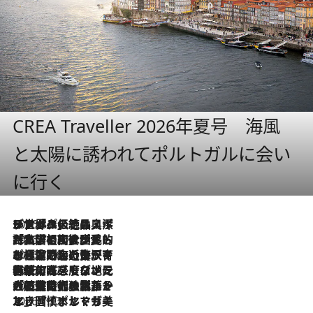
CREA Traveller 2026年夏号 海風
と太陽に誘われてポルトガルに会い
に行く
2026.8.8
リスボンの絶品スイーツ「パステル・デ・ナタ」とは？ポルトガル伝統の奥深い世界へ
2026.7.27
「私の祖国はポルトガル語です」国民的詩人フェルナンド・ペソアと、彼が愛した文学の街を歩く
2026.7.26
ポルトガル近海が育む極上の海の幸。キリリと冷えた白ワインと愉しむ、シーフード専門店の贅沢
2026.7.22
伝統の味をモダンに昇華。高感度な地元客が集う、リスボンの最旬ガストロノミー
2026.7.21
大航海時代の栄華から、震災、独裁、そして革命へ。ポルトガル・首都リスボンの石畳に刻まれた「歴史の光と影」
2026.7.13
エッセイ・ヤマザキマリ「慎ましくも美しき国 ポルトガル」