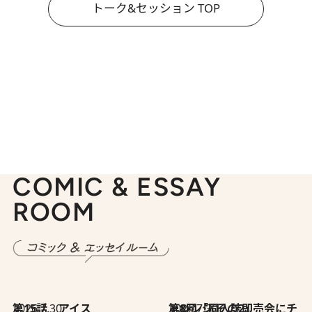
トーク&セッション TOP
COMIC & ESSAY
ROOM
2026.7.30
第15話 アイス
2026.7.30
第8回「同人誌即売会にチャレンジ その2」