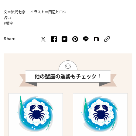
文＝流光七奈 イラスト＝田辺ヒロシ
占い
#蟹座
Share
他の蟹座の運勢もチェック！