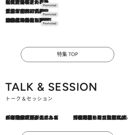
2026.7.24
【夏限定ディナーコース】旬を迎える稚鮎や花ズッキーニなどをイタリア・トスカーナの郷土料理の手法で満喫！
2026.7.17
「土佐和ハーブかき氷」がOMO7高知に登場！生姜、山椒、大葉など目にも舌にも涼を呼ぶ郷土の味
2026.7.10
NEW OPEN！【界 草津】名湯の地に誕生。趣の異なる2種の温泉と上州ならではの会席・蕎麦割烹など美食を味わう究極の癒やし旅
特集 TOP
TALK & SESSION
トーク＆セッション
2026.8.3
「今後値上げがあるとすれば…」「リスクがあるのは今年の冬」エネルギー専門家が語る、ホルムズ海峡封鎖が家庭にもたらす“ある心配”
2026.8.3
「住宅建てられない…」「サーチャージ料の高値が続いている」ホルムズ海峡封鎖による影響はいつまで続く？《エネルギー専門家に聞く“どうなる日本の暮らし”》