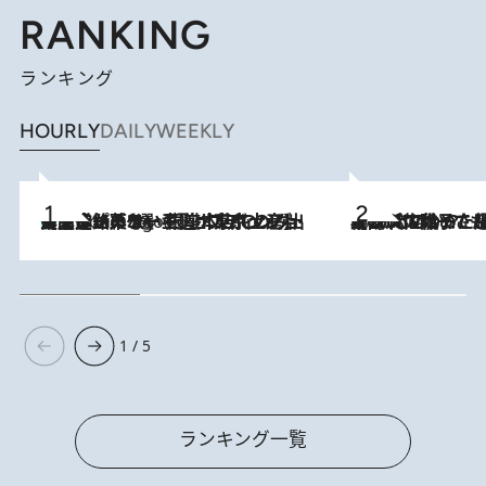
RANKING
ランキング
HOURLY
DAILY
WEEKLY
【間違いのない王道・東京土産】資生堂パーラー 銀座本店でのみ出会える銘菓5選《極上プディング・濃厚チーズケーキ・ボンボンショコラほか》
4 Hours Ago
2026.8.5
【阿川佐和子さんの年とる力】なぜ70代で始めた趣味は“こんなに楽しい”のか？ ピアノ、俳句…スランプに陥っても続けられる“ある秘訣”とは
1 / 5
ランキング一覧