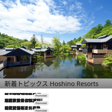
新着トピックス Hoshino Resorts
2026.8.7
【トンボの足水浴】ヒノキの香りに包まれて涼感マックス！約13℃の湧水かけ流しを避暑地「星野温泉 トンボの湯」で体験
2026.7.31
【ホテル帰省】という選択肢をOMOが提案。家族とほどよい距離を保つには「昼は実家、夜は気兼ねなくホテルで！」
2026.7.24
【夏限定ディナーコース】旬を迎える稚鮎や花ズッキーニなどをイタリア・トスカーナの郷土料理の手法で満喫！