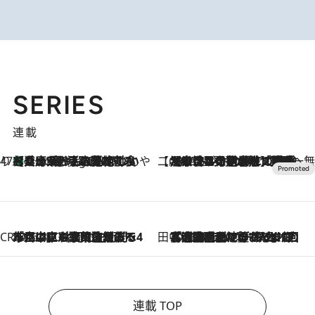
SERIES
連載
47都道府県の手みやげ ひんやりスイーツで夏を満喫
【兵庫県】この夏絶対食べたい 冷やしておいしいおやつ3選 淡路島の恵みをジェラートに集約
4 Hours Ago
【CREA×星野リゾート】唯一無二。癒しと発見が待つ場所へ
2026.8.7
【トンボの足水浴】ヒノキの香りに包まれて涼感マックス！約13℃の湧水かけ流しを避暑地「星野温泉 トンボの湯」で体験
CREA'S CHOICE
2026.8.7
「立川にも歌舞伎があるんだよ」 片岡仁左衛門・市川中車ら豪華座組みで4年目の立川立飛歌舞伎へ
田中稲の勝手に再ブーム
2026.8.7
「湘南乃風に憧れて」観客大盛上がりの“タオル回し”に、ラッパー顔負けの高速歌唱まで…さだまさし（74）のアグレッシブすぎる現在地
連載 TOP