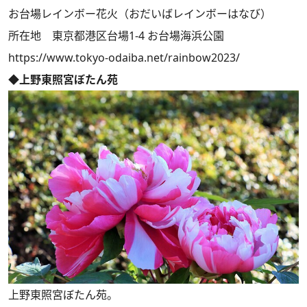
お台場レインボー花火（おだいばレインボーはなび）
所在地 東京都港区台場1-4 お台場海浜公園
https://www.tokyo-odaiba.net/rainbow2023/
◆上野東照宮ぼたん苑
上野東照宮ぼたん苑。