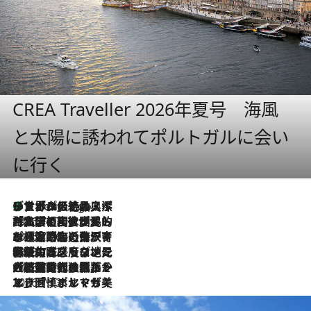
CREA Traveller 2026年夏号 海風
と太陽に誘われてポルトガルに会い
に行く
リスボンの絶品スイーツ「パステル・デ・ナタ」とは？ポルトガル伝統の奥深い世界へ
4 Hours Ago
2026.7.27
「私の祖国はポルトガル語です」国民的詩人フェルナンド・ペソアと、彼が愛した文学の街を歩く
2026.7.26
ポルトガル近海が育む極上の海の幸。キリリと冷えた白ワインと愉しむ、シーフード専門店の贅沢
2026.7.22
伝統の味をモダンに昇華。高感度な地元客が集う、リスボンの最旬ガストロノミー
2026.7.21
大航海時代の栄華から、震災、独裁、そして革命へ。ポルトガル・首都リスボンの石畳に刻まれた「歴史の光と影」
2026.7.13
エッセイ・ヤマザキマリ「慎ましくも美しき国 ポルトガル」