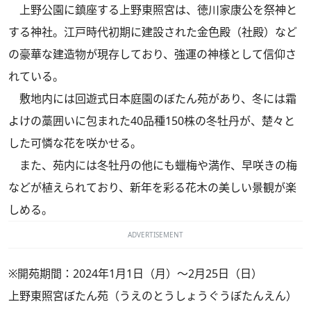
上野公園に鎮座する上野東照宮は、徳川家康公を祭神と
する神社。江戸時代初期に建設された金色殿（社殿）など
の豪華な建造物が現存しており、強運の神様として信仰さ
れている。
敷地内には回遊式日本庭園のぼたん苑があり、冬には霜
よけの藁囲いに包まれた40品種150株の冬牡丹が、楚々と
した可憐な花を咲かせる。
また、苑内には冬牡丹の他にも蠟梅や満作、早咲きの梅
などが植えられており、新年を彩る花木の美しい景観が楽
しめる。
ADVERTISEMENT
※開苑期間：2024年1月1日（月）～2月25日（日）
上野東照宮ぼたん苑（うえのとうしょうぐうぼたんえん）