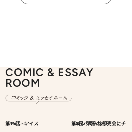
COMIC & ESSAY
ROOM
2026.7.30
第15話 アイス
2026.7.30
第8回「同人誌即売会にチャレンジ その2」