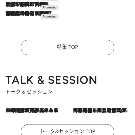
2026.7.17
「土佐和ハーブかき氷」がOMO7高知に登場！生姜、山椒、大葉など目にも舌にも涼を呼ぶ郷土の味
2026.7.10
NEW OPEN！【界 草津】名湯の地に誕生。趣の異なる2種の温泉と上州ならではの会席・蕎麦割烹など美食を味わう究極の癒やし旅
特集 TOP
TALK & SESSION
トーク＆セッション
2026.8.3
「今後値上げがあるとすれば…」「リスクがあるのは今年の冬」エネルギー専門家が語る、ホルムズ海峡封鎖が家庭にもたらす“ある心配”
2026.8.3
「住宅建てられない…」「サーチャージ料の高値が続いている」ホルムズ海峡封鎖による影響はいつまで続く？《エネルギー専門家に聞く“どうなる日本の暮らし”》
トーク&セッション TOP