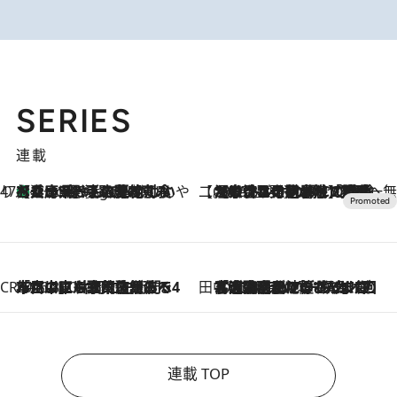
SERIES
連載
47都道府県の手みやげ ひんやりスイーツで夏を満喫
【兵庫県】この夏絶対食べたい 冷やしておいしいおやつ3選 淡路島の恵みをジェラートに集約
4 Hours Ago
【CREA×星野リゾート】唯一無二。癒しと発見が待つ場所へ
2026.8.7
【トンボの足水浴】ヒノキの香りに包まれて涼感マックス！約13℃の湧水かけ流しを避暑地「星野温泉 トンボの湯」で体験
CREA'S CHOICE
2026.8.7
「立川にも歌舞伎があるんだよ」 片岡仁左衛門・市川中車ら豪華座組みで4年目の立川立飛歌舞伎へ
田中稲の勝手に再ブーム
2026.8.7
「湘南乃風に憧れて」観客大盛上がりの“タオル回し”に、ラッパー顔負けの高速歌唱まで…さだまさし（74）のアグレッシブすぎる現在地
連載 TOP