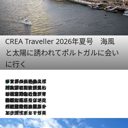
CREA Traveller 2026年夏号 海風
と太陽に誘われてポルトガルに会い
に行く
リスボンの絶品スイーツ「パステル・デ・ナタ」とは？ポルトガル伝統の奥深い世界へ
4 Hours Ago
2026.7.27
「私の祖国はポルトガル語です」国民的詩人フェルナンド・ペソアと、彼が愛した文学の街を歩く
2026.7.26
ポルトガル近海が育む極上の海の幸。キリリと冷えた白ワインと愉しむ、シーフード専門店の贅沢
2026.7.22
伝統の味をモダンに昇華。高感度な地元客が集う、リスボンの最旬ガストロノミー
2026.7.21
大航海時代の栄華から、震災、独裁、そして革命へ。ポルトガル・首都リスボンの石畳に刻まれた「歴史の光と影」
2026.7.13
エッセイ・ヤマザキマリ「慎ましくも美しき国 ポルトガル」