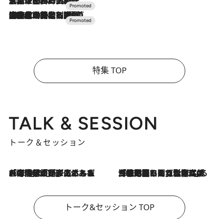
2026.7.17
「土佐和ハーブかき氷」がOMO7高知に登場！生姜、山椒、大葉など目にも舌にも涼を呼ぶ郷土の味
2026.7.10
NEW OPEN！【界 草津】名湯の地に誕生。趣の異なる2種の温泉と上州ならではの会席・蕎麦割烹など美食を味わう究極の癒やし旅
特集 TOP
TALK & SESSION
トーク＆セッション
2026.8.3
「今後値上げがあるとすれば…」「リスクがあるのは今年の冬」エネルギー専門家が語る、ホルムズ海峡封鎖が家庭にもたらす“ある心配”
2026.8.3
「住宅建てられない…」「サーチャージ料の高値が続いている」ホルムズ海峡封鎖による影響はいつまで続く？《エネルギー専門家に聞く“どうなる日本の暮らし”》
トーク&セッション TOP