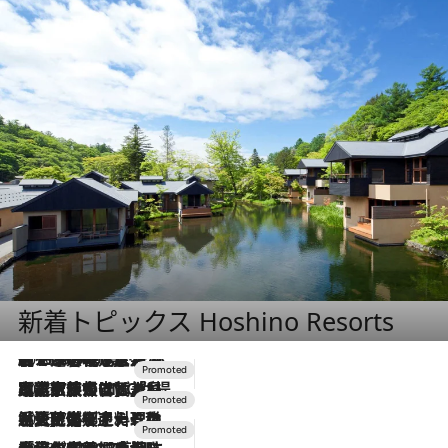
新着トピックス Hoshino Resorts
2026.8.7
【トンボの足水浴】ヒノキの香りに包まれて涼感マックス！約13℃の湧水かけ流しを避暑地「星野温泉 トンボの湯」で体験
2026.7.31
【ホテル帰省】という選択肢をOMOが提案。家族とほどよい距離を保つには「昼は実家、夜は気兼ねなくホテルで！」
2026.7.24
【夏限定ディナーコース】旬を迎える稚鮎や花ズッキーニなどをイタリア・トスカーナの郷土料理の手法で満喫！