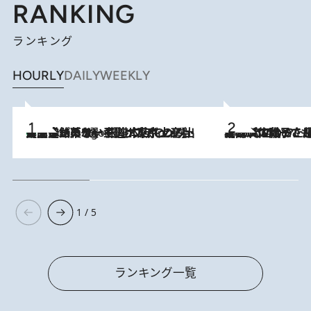
RANKING
ランキング
HOURLY
DAILY
WEEKLY
【間違いのない王道・東京土産】資生堂パーラー 銀座本店でのみ出会える銘菓5選《極上プディング・濃厚チーズケーキ・ボンボンショコラほか》
4 Hours Ago
2026.8.5
【阿川佐和子さんの年とる力】なぜ70代で始めた趣味は“こんなに楽しい”のか？ ピアノ、俳句…スランプに陥っても続けられる“ある秘訣”とは
1 / 5
ランキング一覧