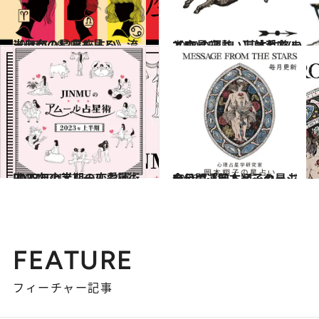
2026.7.29
《ほかの星座も見る》流光七奈の12星座占い
占い
2021.12.1
【12星座占い】射手座(いて座)の運勢、基本性格まとめ
占い
2022.12.15
JINMUのアムール占星術 2023年上半期の恋愛運は？
占い
2026.7.31
今月の運勢＆メッセージを公開「岡本翔子の星占い」
占い
FEATURE
フィーチャー記事