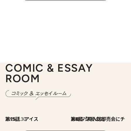
COMIC & ESSAY
ROOM
2026.7.30
第15話 アイス
2026.7.30
第8回「同人誌即売会にチャレンジ その2」