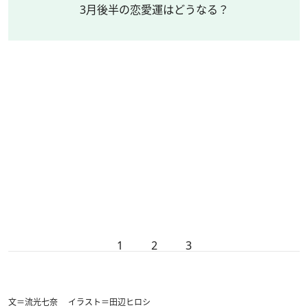
3月後半の恋愛運はどうなる？
1
2
3
文＝流光七奈 イラスト＝田辺ヒロシ