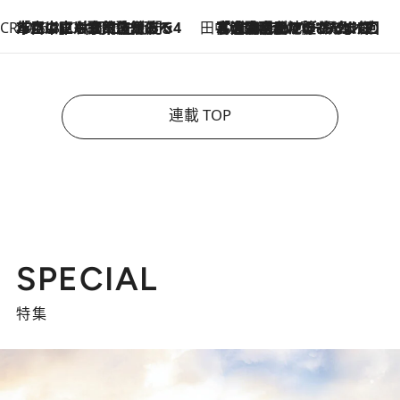
CREA'S CHOICE
2026.8.7
「立川にも歌舞伎があるんだよ」 片岡仁左衛門・市川中車ら豪華座組みで4年目の立川立飛歌舞伎へ
田中稲の勝手に再ブーム
2026.8.7
「湘南乃風に憧れて」観客大盛上がりの“タオル回し”に、ラッパー顔負けの高速歌唱まで…さだまさし（74）のアグレッシブすぎる現在地
連載 TOP
SPECIAL
特集