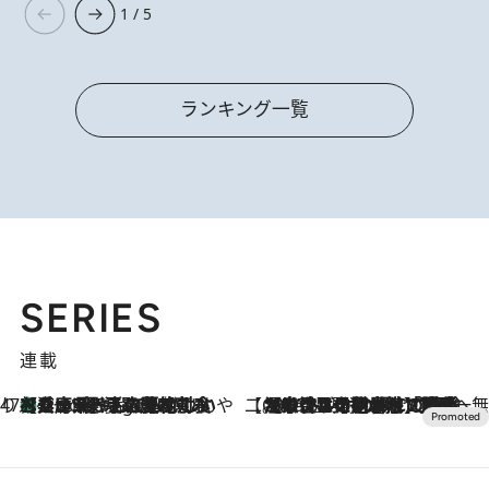
1 / 5
ランキング一覧
SERIES
連載
47都道府県の手みやげ ひんやりスイーツで夏を満喫
【兵庫県】この夏絶対食べたい 冷やしておいしいおやつ3選 淡路島の恵みをジェラートに集約
4 Hours Ago
【CREA×星野リゾート】唯一無二。癒しと発見が待つ場所へ
2026.8.7
【トンボの足水浴】ヒノキの香りに包まれて涼感マックス！約13℃の湧水かけ流しを避暑地「星野温泉 トンボの湯」で体験