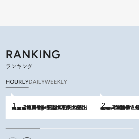
RANKING
ランキング
HOURLY
DAILY
WEEKLY
【間違いのない王道・東京土産】資生堂パーラー 銀座本店でのみ出会える銘菓5選《極上プディング・濃厚チーズケーキ・ボンボンショコラほか》
4 Hours Ago
2026.8.5
【阿川佐和子さんの年とる力】なぜ70代で始めた趣味は“こんなに楽しい”のか？ ピアノ、俳句…スランプに陥っても続けられる“ある秘訣”とは