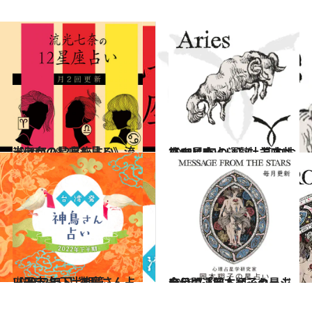
2026.7.29
《ほかの星座も見る》流光七奈の12星座占い
占い
2021.12.1
【12星座占い】牡羊座(おひつじ座)の運勢、基本性格まとめ
占い
2022.7.25
【干支占い】神鳥さん占い2022年下半期篇
占い
2026.7.31
今月の運勢＆メッセージを公開「岡本翔子の星占い」
占い