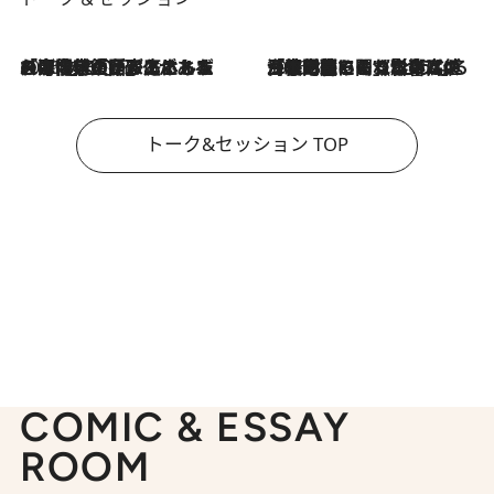
2026.8.3
「今後値上げがあるとすれば…」「リスクがあるのは今年の冬」エネルギー専門家が語る、ホルムズ海峡封鎖が家庭にもたらす“ある心配”
2026.8.3
「住宅建てられない…」「サーチャージ料の高値が続いている」ホルムズ海峡封鎖による影響はいつまで続く？《エネルギー専門家に聞く“どうなる日本の暮らし”》
トーク&セッション TOP
COMIC & ESSAY
ROOM