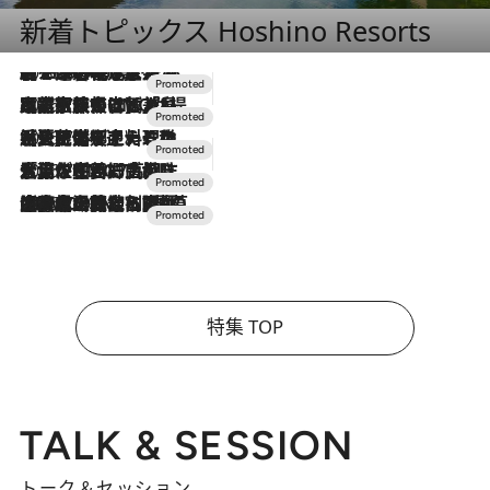
新着トピックス Hoshino Resorts
2026.8.7
【トンボの足水浴】ヒノキの香りに包まれて涼感マックス！約13℃の湧水かけ流しを避暑地「星野温泉 トンボの湯」で体験
2026.7.31
【ホテル帰省】という選択肢をOMOが提案。家族とほどよい距離を保つには「昼は実家、夜は気兼ねなくホテルで！」
2026.7.24
【夏限定ディナーコース】旬を迎える稚鮎や花ズッキーニなどをイタリア・トスカーナの郷土料理の手法で満喫！
2026.7.17
「土佐和ハーブかき氷」がOMO7高知に登場！生姜、山椒、大葉など目にも舌にも涼を呼ぶ郷土の味
2026.7.10
NEW OPEN！【界 草津】名湯の地に誕生。趣の異なる2種の温泉と上州ならではの会席・蕎麦割烹など美食を味わう究極の癒やし旅
特集 TOP
TALK & SESSION
トーク＆セッション