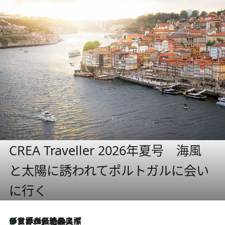
CREA Traveller 2026年夏号 海風
と太陽に誘われてポルトガルに会い
に行く
リスボンの絶品スイーツ「パステル・デ・ナタ」とは？ポルトガル伝統の奥深い世界へ
4 Hours Ago