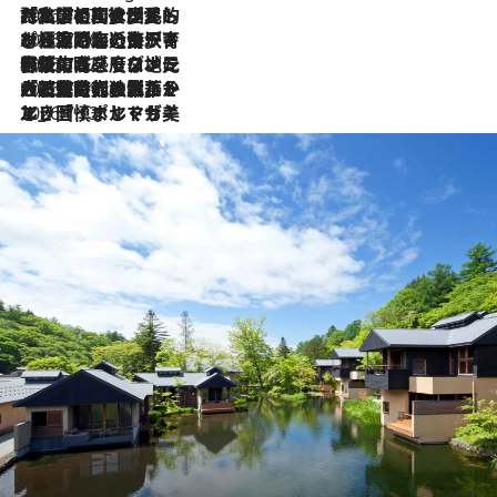
2026.7.27
「私の祖国はポルトガル語です」国民的詩人フェルナンド・ペソアと、彼が愛した文学の街を歩く
2026.7.26
ポルトガル近海が育む極上の海の幸。キリリと冷えた白ワインと愉しむ、シーフード専門店の贅沢
2026.7.22
伝統の味をモダンに昇華。高感度な地元客が集う、リスボンの最旬ガストロノミー
2026.7.21
大航海時代の栄華から、震災、独裁、そして革命へ。ポルトガル・首都リスボンの石畳に刻まれた「歴史の光と影」
2026.7.13
エッセイ・ヤマザキマリ「慎ましくも美しき国 ポルトガル」