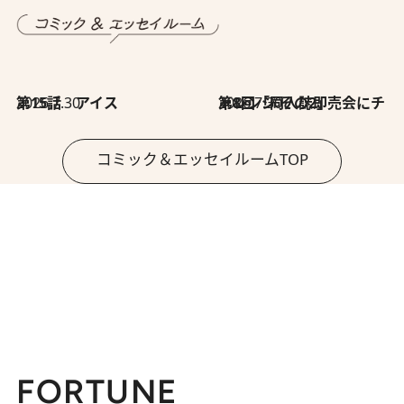
2026.7.30
第15話 アイス
2026.7.30
第8回「同人誌即売会にチャレンジ その2」
コミック＆エッセイルームTOP
FORTUNE