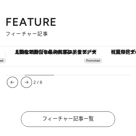
FEATURE
フィーチャー記事
【夏限定ディナーコース】旬を迎える稚鮎や花ズッキーニなどをイタリア・トスカーナの郷土料理の手法で満喫！
ヴァシュロン・コンスタンタン
3
/
6
フィーチャー記事一覧