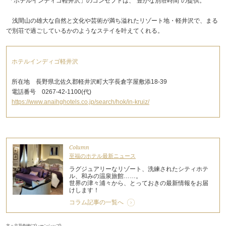
「ホテルインディゴ軽井沢」のコンセプトは、“豊かな別荘時間”の提供。
浅間山の雄大な自然と文化や芸術が満ち溢れたリゾート地・軽井沢で、まる
で別荘で過ごしているかのようなステイを叶えてくれる。
ホテルインディゴ軽井沢
所在地 長野県北佐久郡軽井沢町大字長倉字屋敷添18-39
電話番号 0267-42-1100(代)
https://www.anaihghotels.co.jp/search/hok/in-kruiz/
Column
至福のホテル最新ニュース
ラグジュアリーなリゾート、洗練されたシティホテ
ル、和みの温泉旅館……。
世界の津々浦々から、とっておきの最新情報をお届
けします！
コラム記事の一覧へ
文＝立花奈緒(ブレーンシップ)