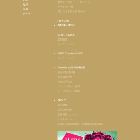
最旬シークレット・ロンドン
散策
アートなNY便り
温泉
気になる世界の街角から
ビーチ
FEATURE
INFORMATION
CREA Traveller
定期購読
バックナンバー
CREA Traveller MOOK
バックナンバー
Traveller WEB MEMBER
会員登録 (無料)
会員情報変更
各種お手続き
メールマガジン登録
メールマガジン解除
ABOUT
会社概要
お問い合わせ
広告掲載について
サイトポリシー
MEIDA OVERVIEW (For English Speaker)