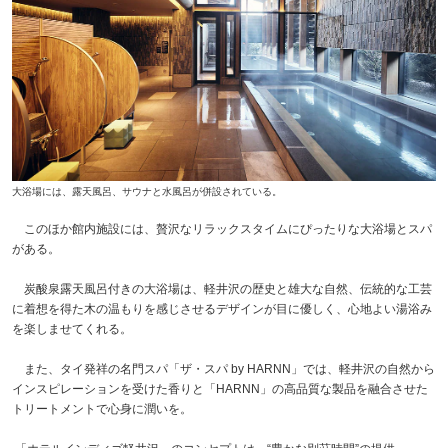
大浴場には、露天風呂、サウナと水風呂が併設されている。
このほか館内施設には、贅沢なリラックスタイムにぴったりな大浴場とスパ
がある。
炭酸泉露天風呂付きの大浴場は、軽井沢の歴史と雄大な自然、伝統的な工芸
に着想を得た木の温もりを感じさせるデザインが目に優しく、心地よい湯浴み
を楽しませてくれる。
また、タイ発祥の名門スパ「ザ・スパ by HARNN」では、軽井沢の自然から
インスピレーションを受けた香りと「HARNN」の高品質な製品を融合させた
トリートメントで心身に潤いを。