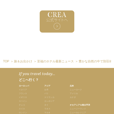
TOP
旅＆お出かけ
至福のホテル最新ニュース
豊かな自然の中で別荘体
If you travel today...
どこへ行く？
ヨーロッパ
アジア
北米
イタリア
台湾
ニューヨーク
フランス
バリ
アメリカ
イギリス
スリランカ
カナダ
スペイン
カンボジア
チェコ
タイ
オセアニア＆南太平洋
スイス
ラオス
ニュージーランド
ロンドン
マカオ
ニューカレドニア