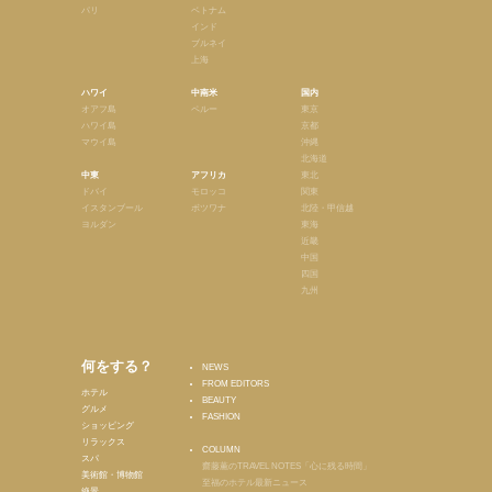
パリ
ベトナム
インド
ブルネイ
上海
ハワイ
中南米
国内
オアフ島
ペルー
東京
ハワイ島
京都
マウイ島
沖縄
北海道
中東
アフリカ
東北
ドバイ
モロッコ
関東
イスタンブール
ボツワナ
北陸・甲信越
ヨルダン
東海
近畿
中国
四国
九州
何をする？
NEWS
FROM EDITORS
ホテル
BEAUTY
グルメ
FASHION
ショッピング
リラックス
COLUMN
スパ
齋藤薫のTRAVEL NOTES「心に残る時間」
美術館・博物館
至福のホテル最新ニュース
絶景