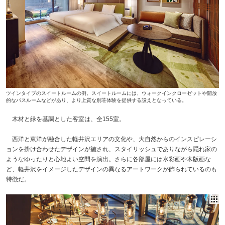
ツインタイプのスイートルームの例。スイートルームには、ウォークインクローゼットや開放
的なバスルームなどがあり、より上質な別荘体験を提供する設えとなっている。
木材と緑を基調とした客室は、全155室。
西洋と東洋が融合した軽井沢エリアの文化や、大自然からのインスピレーシ
ョンを掛け合わせたデザインが施され、スタイリッシュでありながら隠れ家の
ようなゆったりと心地よい空間を演出。さらに各部屋には水彩画や木版画な
ど、軽井沢をイメージしたデザインの異なるアートワークが飾られているのも
特徴だ。