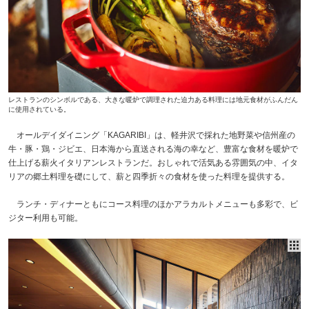
レストランのシンボルである、大きな暖炉で調理された迫力ある料理には地元食材がふんだん
に使用されている。
オールデイダイニング「KAGARIBI」は、軽井沢で採れた地野菜や信州産の
牛・豚・鶏・ジビエ、日本海から直送される海の幸など、豊富な食材を暖炉で
仕上げる薪火イタリアンレストランだ。おしゃれで活気ある雰囲気の中、イタ
リアの郷土料理を礎にして、薪と四季折々の食材を使った料理を提供する。
ランチ・ディナーともにコース料理のほかアラカルトメニューも多彩で、ビ
ジター利用も可能。