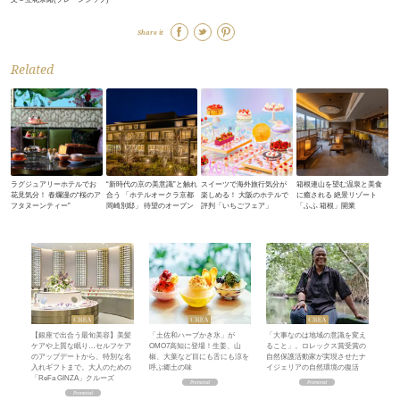
Share it
Related
ラグジュアリーホテルでお
“新時代の京の美意識”と触れ
スイーツで海外旅行気分が
箱根連山を望む温泉と美食
花見気分！ 春爛漫の“桜のア
合う 「ホテルオークラ京都
楽しめる！ 大阪のホテルで
に癒される 絶景リゾート
フタヌーンティー”
岡崎別邸」 待望のオープン
評判「いちごフェア」
「ふふ 箱根」開業
【銀座で出合う最旬美容】美髪
「土佐和ハーブかき氷」が
「大事なのは地域の意識を変え
ケアや上質な眠り…セルフケア
OMO7高知に登場！生姜、山
ること」。ロレックス賞受賞の
のアップデートから、特別な名
椒、大葉など目にも舌にも涼を
自然保護活動家が実現させたナ
入れギフトまで。大人のための
呼ぶ郷土の味
イジェリアの自然環境の復活
「ReFa GINZA」クルーズ