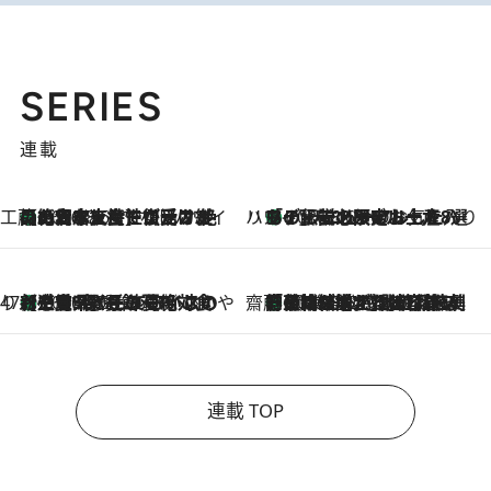
SERIES
連載
工藤まやのおもてなしハワイ
【ハワイ土産】ローカルの絶大な支持で復活！ 絶品の幻クッキー《元ファンの日本人女性が受け継いだ名店》
2026.8.6
ハワイ賢者 リサのお気に入りリスト
あの伝説の限定トートも！ リニューアルした「ディーン＆デルーカ ハワイ」で必須のお土産8選
2026.8.6
47都道府県の手みやげ ひんやりスイーツで夏を満喫
【三重県】この夏絶対食べたい 冷やしておいしいおやつ3選 お餅×アイスの新感覚スイーツ
2026.8.6
齋藤 薫 美容脳ルネサンス
「荷物が増えるほど旅ストレスは増す」美容ジャーナリストがたどり着いた最終結論。“化粧品を劇的に減らす”感動の凝縮美容とは
2026.8.6
連載 TOP