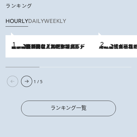
ランキング
HOURLY
DAILY
WEEKLY
2026.8.5
【なぜ吉沢亮は「気配を消せる」のか？】興行収入208億の『国宝』を経て挑むミュージカル『ディア・エヴァン・ハンセン』。トップ俳優が舞台上でさらけ出した“孤独”とは
2026.8.5
下町風情あふれる台北屈指の人気エリア・大稲埕でセンスのいい台湾土産《ヴィン
1 / 5
ランキング一覧