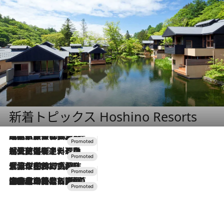
新着トピックス Hoshino Resorts
2026.7.31
【ホテル帰省】という選択肢をOMOが提案。家族とほどよい距離を保つには「昼は実家、夜は気兼ねなくホテルで！」
2026.7.24
【夏限定ディナーコース】旬を迎える稚鮎や花ズッキーニなどをイタリア・トスカーナの郷土料理の手法で満喫！
2026.7.17
「土佐和ハーブかき氷」がOMO7高知に登場！生姜、山椒、大葉など目にも舌にも涼を呼ぶ郷土の味
2026.7.10
NEW OPEN！【界 草津】名湯の地に誕生。趣の異なる2種の温泉と上州ならではの会席・蕎麦割烹など美食を味わう究極の癒やし旅