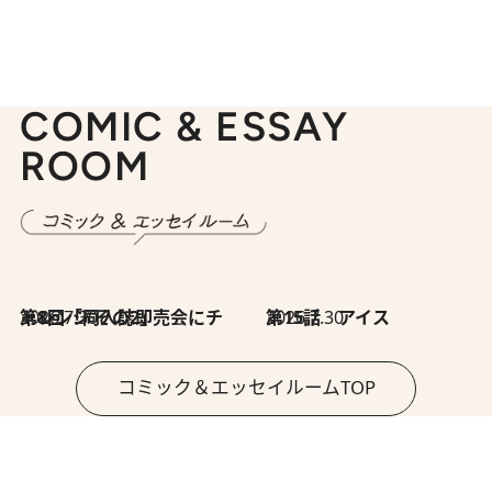
COMIC & ESSAY
ROOM
2026.7.30
第8回「同人誌即売会にチャレンジ その2」
2026.7.30
第15話 アイス
コミック＆エッセイルームTOP