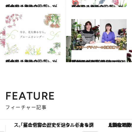
2022.3.1
「今日、飾りたい花」がわかる！ 3月の花カレンダーをチェック
ライフスタイル
2022.2.1
「今日、飾りたい花」がわかる！ 2月の花カレンダーをチェック
ライフスタイル
2022.1.1
「今日、飾りたい花」がわかる！ 1月の花カレンダーをチェック
ライフスタイル
2021.12.30
【動画付き】CREAアンバサダーが お花のプロから教わりました 簡単！「100％可愛いバラの飾り方」
ライフスタイル
FEATURE
フィーチャー記事
【銀座で出合う最旬美容】美髪ケアや上質な眠り…セルフケアのアップデートから、特別な名入れギフトまで。大人のための「ReFa GINZA」クルーズ