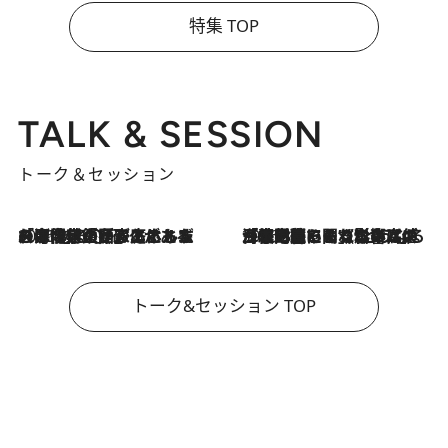
特集 TOP
TALK & SESSION
トーク＆セッション
2026.8.3
「今後値上げがあるとすれば…」「リスクがあるのは今年の冬」エネルギー専門家が語る、ホルムズ海峡封鎖が家庭にもたらす“ある心配”
2026.8.3
「住宅建てられない…」「サーチャージ料の高値が続いている」ホルムズ海峡封鎖による影響はいつまで続く？《エネルギー専門家に聞く“どうなる日本の暮らし”》
トーク&セッション TOP