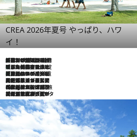
CREA 2026年夏号 やっぱり、ハワ
イ！
「荷物が増えるほど旅ストレスは増す」美容ジャーナリストがたどり着いた最終結論。“化粧品を劇的に減らす”感動の凝縮美容とは
2026.8.6
「旅先には金髪ウィッグを持参」日本と同じメイクでは損してる!? 美容ジャーナリストが提案する“掟破りの旅美容”とは
2026.8.6
【厳選旅コスメ】「身軽さ＆UV対策重視！」ヘアアーティストshucoが選んだ夏旅ベストコスメを発表【Mサイズジップ】
2026.8.6
2026.8.5
【厳選旅コスメ】国内をあちこち移動する河井菜摘が選んだ夏旅ベストコスメ発表！「リラックスアイテムはマスト」【Mサイズジップ】
2026.8.4
【厳選旅コスメ】「紫外線＆乾燥対策しながらメイク感も！」ヘア＆メイクGeorgeが選んだ夏旅ベストコスメを発表！【Mサイズジップ】
2026.8.3
【厳選旅コスメ】「保湿もタイパ重視！」“サウナ好き”タレント清水みさとが愛用する夏旅ベストコスメを発表！【Mサイズジップ】