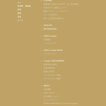
COLUMN
スパ
齋藤薫のTRAVEL NOTES「心に残る時間」
美術館・博物館
至福のホテル最新ニュース
絶景
最旬シークレット・ロンドン
散策
アートなNY便り
温泉
気になる世界の街角から
ビーチ
FEATURE
INFORMATION
CREA Traveller
定期購読
バックナンバー
CREA Traveller MOOK
バックナンバー
Traveller WEB MEMBER
会員登録 (無料)
会員情報変更
各種お手続き
メールマガジン登録
メールマガジン解除
ABOUT
会社概要
お問い合わせ
広告掲載について
サイトポリシー
MEIDA OVERVIEW (For English Speaker)