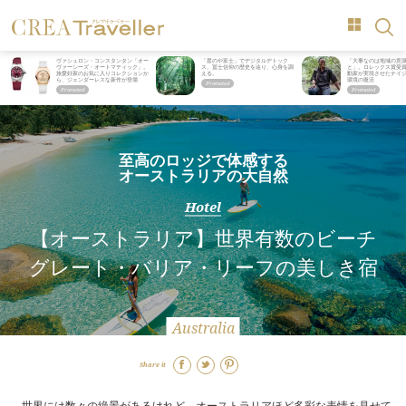
ヴァシュロン・コンスタンタン「オー
「星のや富士」でデジタルデトック
「大事なのは地域の意
ヴァーシーズ・オートマティック」。
ス。冨士信仰の歴史を辿り、心身を調
と」。ロレックス賞受
旅愛好家のお気に入りコレクションか
える。
動家が実現させたナイ
ら、ジェンダーレスな新作が登場
環境の復活
至高のロッジで体感する
オーストラリアの大自然
Hotel
【オーストラリア】世界有数のビーチ
グレート・バリア・リーフの美しき宿
Australia
Share it
世界には数々の絶景があるけれど、オーストラリアほど多彩な表情を見せて