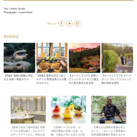
Text＝Naoko Terada
Photographs＝Lizard Island
Share it
Related
【特集】地球の鼓動に呼応
【特集】世界を泊まり歩く
【オーストラリア】原野に
【オーストラリア】ケープ
する 自然一体型ホテル
ホテリエ 野尻佳孝さんの愛
てリュクス ユーカリに囲ま
ロッジ プレミアムワイン三
するホテル
れた落ち着きのある宿
昧の滞在を実現
【銀座で出合う最旬美容】美髪
「土佐和ハーブかき氷」が
「大事なのは地域の意識を変え
ケアや上質な眠り…セルフケア
OMO7高知に登場！生姜、山
ること」。ロレックス賞受賞の
のアップデートから、特別な名
椒、大葉など目にも舌にも涼を
自然保護活動家が実現させたナ