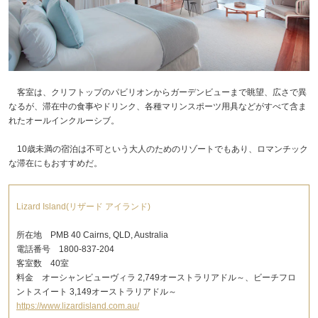
客室は、クリフトップのパビリオンからガーデンビューまで眺望、広さで異
なるが、滞在中の食事やドリンク、各種マリンスポーツ用具などがすべて含ま
れたオールインクルーシブ。
10歳未満の宿泊は不可という大人のためのリゾートでもあり、ロマンチック
な滞在にもおすすめだ。
Lizard Island(リザード アイランド)
所在地 PMB 40 Cairns, QLD, Australia
電話番号 1800-837-204
客室数 40室
料金 オーシャンビューヴィラ 2,749オーストラリアドル～、ビーチフロ
ントスイート 3,149オーストラリアドル～
https://www.lizardisland.com.au/