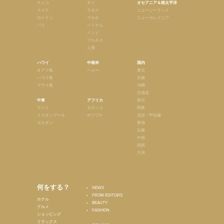
チェコ
タイ
オセアニア＆南太平洋
スイス
ラオス
ニュージーランド
ロンドン
マカオ
ニューカレドニア
パリ
ベトナム
インド
ブルネイ
上海
ハワイ
中南米
国内
オアフ島
ペルー
東京
ハワイ島
京都
マウイ島
沖縄
北海道
中東
アフリカ
東北
ドバイ
モロッコ
関東
イスタンブール
ボツワナ
北陸・甲信越
ヨルダン
東海
近畿
中国
四国
九州
何をする？
NEWS
FROM EDITORS
ホテル
BEAUTY
グルメ
FASHION
ショッピング
リラックス