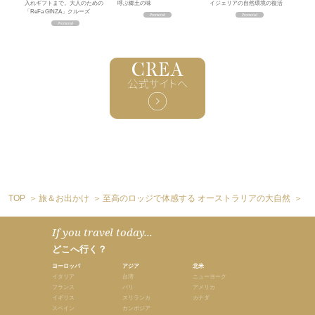
入れギフトまで。大人のための
呼ぶ郷土の味
イジェリアの自然環境の復活
「ReFa GINZA」クルーズ
TOP
旅＆お出かけ
至高のロッジで体感する オーストラリアの大自然
【
If you travel today...
どこへ行く？
ヨーロッパ
アジア
北米
イタリア
台湾
ニューヨーク
フランス
バリ
アメリカ
イギリス
スリランカ
カナダ
スペイン
カンボジア