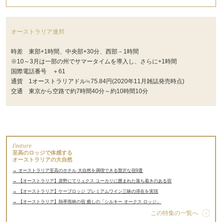
オーストラリア連邦
時差 東部+1時間、中央部+30分、西部－1時間
※10～3月は一部の州でサマータイムを導入し、さらに+1時間
国際電話番号 ＋61
通貨 1オーストラリアドル≒75.84円(2020年11月雑誌発売時点)
交通 東京から空路で約7時間40分～約10時間10分
Feature
至高のロッジで体感する
オーストラリアの大自然
→ オーストラリア至高のホテル 大自然を満喫できる贅沢な宿9選
→ 【オーストラリア】原野にてリュクス ユーカリに囲まれた落ち着きのある宿
→ 【オーストラリア】ケープロッジ プレミアムワイン三昧の滞在を実現
→ 【オーストラリア】熱帯雨林の宿 癒しの「シルキー オークス ロッジ」
この特集の一覧へ