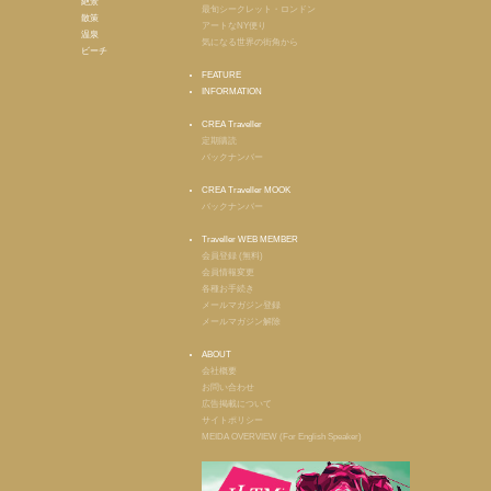
絶景
最旬シークレット・ロンドン
散策
アートなNY便り
温泉
気になる世界の街角から
ビーチ
FEATURE
INFORMATION
CREA Traveller
定期購読
バックナンバー
CREA Traveller MOOK
バックナンバー
Traveller WEB MEMBER
会員登録 (無料)
会員情報変更
各種お手続き
メールマガジン登録
メールマガジン解除
ABOUT
会社概要
お問い合わせ
広告掲載について
サイトポリシー
MEIDA OVERVIEW (For English Speaker)