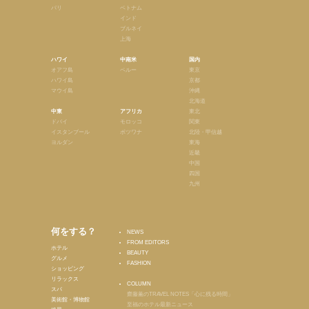
パリ
ベトナム
インド
ブルネイ
上海
ハワイ
中南米
国内
オアフ島
ペルー
東京
ハワイ島
京都
マウイ島
沖縄
北海道
中東
アフリカ
東北
ドバイ
モロッコ
関東
イスタンブール
ボツワナ
北陸・甲信越
ヨルダン
東海
近畿
中国
四国
九州
何をする？
NEWS
FROM EDITORS
ホテル
BEAUTY
グルメ
FASHION
ショッピング
リラックス
COLUMN
スパ
齋藤薫のTRAVEL NOTES「心に残る時間」
美術館・博物館
至福のホテル最新ニュース