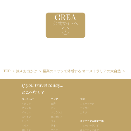
TOP
旅＆お出かけ
至高のロッジで体感する オーストラリアの大自然
【
If you travel today...
どこへ行く？
ヨーロッパ
アジア
北米
イタリア
台湾
ニューヨーク
フランス
バリ
アメリカ
イギリス
スリランカ
カナダ
スペイン
カンボジア
チェコ
タイ
オセアニア＆南太平洋
スイス
ラオス
ニュージーランド
ロンドン
マカオ
ニューカレドニア