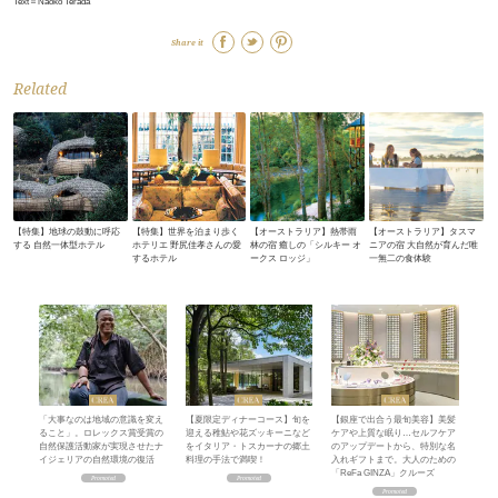
Text＝Naoko Terada
Share it
Related
【特集】地球の鼓動に呼応
【特集】世界を泊まり歩く
【オーストラリア】熱帯雨
【オーストラリア】タスマ
する 自然一体型ホテル
ホテリエ 野尻佳孝さんの愛
林の宿 癒しの「シルキー オ
ニアの宿 大自然が育んだ唯
するホテル
ークス ロッジ」
一無二の食体験
「大事なのは地域の意識を変え
【夏限定ディナーコース】旬を
【銀座で出合う最旬美容】美髪
ること」。ロレックス賞受賞の
迎える稚鮎や花ズッキーニなど
ケアや上質な眠り…セルフケア
自然保護活動家が実現させたナ
をイタリア・トスカーナの郷土
のアップデートから、特別な名
イジェリアの自然環境の復活
料理の手法で満喫！
入れギフトまで。大人のための
「ReFa GINZA」クルーズ