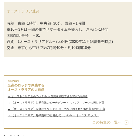
オーストラリア連邦
時差 東部+1時間、中央部+30分、西部－1時間
※10～3月は一部の州でサマータイムを導入し、さらに+1時間
国際電話番号 ＋61
通貨 1オーストラリアドル≒75.84円(2020年11月雑誌発売時点)
交通 東京から空路で約7時間40分～約10時間10分
Feature
至高のロッジで体感する
オーストラリアの大自然
→ オーストラリア至高のホテル 大自然を満喫できる贅沢な宿9選
→ 【オーストラリア】世界有数のビーチグレート・バリア・リーフの美しき宿
→ 【オーストラリア】原野にてリュクス ユーカリに囲まれた落ち着きのある宿
→ 【オーストラリア】熱帯雨林の宿 癒しの「シルキー オークス ロッジ」
この特集の一覧へ