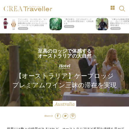
ヴァシュロン・コンスタンタン「オー
「星のや富士」でデジタルデトック
「大事なのは地域の意
ヴァーシーズ・オートマティック」。
ス。冨士信仰の歴史を辿り、心身を調
と」。ロレックス賞受
旅愛好家のお気に入りコレクションか
える。
動家が実現させたナイ
ら、ジェンダーレスな新作が登場
環境の復活
至高のロッジで体感する
オーストラリアの大自然
Hotel
【オーストラリア】ケープロッジ
プレミアムワイン三昧の滞在を実現
Australia
Share it
世界には数々の絶景があるけれど、オーストラリアほど多彩な表情を見せて