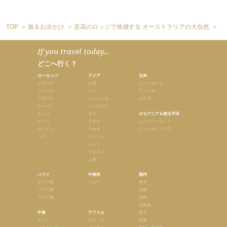
TOP
旅＆お出かけ
至高のロッジで体感する オーストラリアの大自然
【
If you travel today...
どこへ行く？
ヨーロッパ
アジア
北米
イタリア
台湾
ニューヨーク
フランス
バリ
アメリカ
イギリス
スリランカ
カナダ
スペイン
カンボジア
チェコ
タイ
オセアニア＆南太平洋
スイス
ラオス
ニュージーランド
ロンドン
マカオ
ニューカレドニア
パリ
ベトナム
インド
ブルネイ
上海
ハワイ
中南米
国内
オアフ島
ペルー
東京
ハワイ島
京都
マウイ島
沖縄
北海道
中東
アフリカ
東北
ドバイ
モロッコ
関東