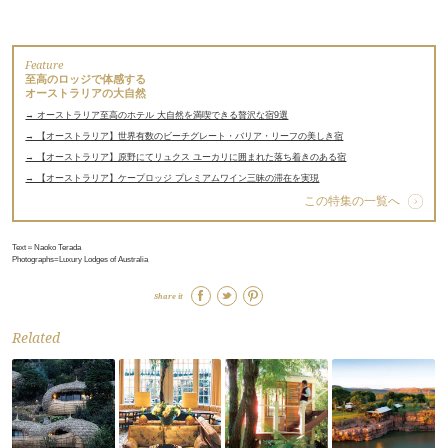
Feature
至高のロッジで体感する
オーストラリアの大自然
→ オーストラリア至高のホテル 大自然を満喫できる贅沢な宿9選
→ 【オーストラリア】世界有数のビーチグレート・バリア・リーフの美しき宿
→ 【オーストラリア】原野にてリュクス ユーカリに囲まれた落ち着きのある宿
→ 【オーストラリア】ケープロッジ プレミアムワイン三昧の滞在を実現
この特集の一覧へ
Text＝Naoko Terada
Photographs=Luxury Lodges of Australia
Share it
Related