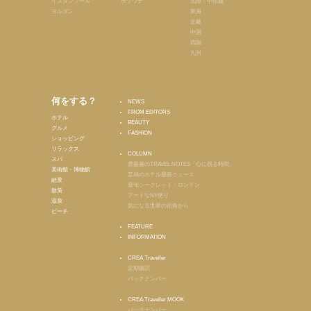
イスタンブール
ボツワナ
北陸・甲信越
ヨルダン
東海
近畿
中国
四国
九州
何をする？
NEWS
FROM EDITORS
ホテル
BEAUTY
グルメ
FASHION
ショッピング
リラックス
COLUMN
スパ
齋藤薫のTRAVEL NOTES「心に残る時間」
美術館・博物館
至福のホテル最新ニュース
絶景
最旬シークレット・ロンドン
散策
アートなNY便り
温泉
気になる世界の街角から
ビーチ
FEATURE
INFORMATION
CREA Traveller
定期購読
バックナンバー
CREA Traveller MOOK
バックナンバー