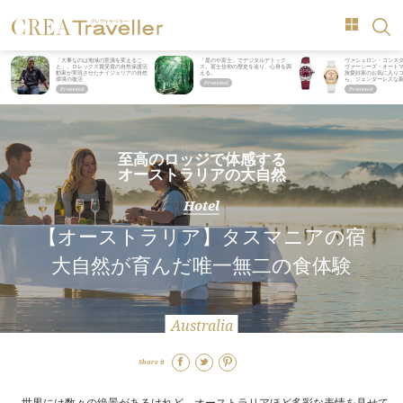
「大事なのは地域の意識を変えるこ
「星のや富士」でデジタルデトック
ヴァシュロン・コンス
と」。ロレックス賞受賞の自然保護活
ス。冨士信仰の歴史を辿り、心身を調
ヴァーシーズ・オート
動家が実現させたナイジェリアの自然
える。
旅愛好家のお気に入り
環境の復活
ら、ジェンダーレスな
至高のロッジで体感する
オーストラリアの大自然
Hotel
【オーストラリア】タスマニアの宿
大自然が育んだ唯一無二の食体験
Australia
Share it
世界には数々の絶景があるけれど、オーストラリアほど多彩な表情を見せて