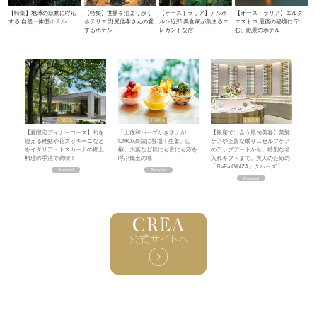
【特集】地球の鼓動に呼応
【特集】世界を泊まり歩く
【オーストラリア】メルボ
【オーストラリア】エルク
する 自然一体型ホテル
ホテリエ 野尻佳孝さんの愛
ルン近郊 美食家が集まるエ
エストロ 最後の秘境に佇
するホテル
レガントな宿
む、絶景のホテル
【夏限定ディナーコース】旬を
「土佐和ハーブかき氷」が
【銀座で出合う最旬美容】美髪
迎える稚鮎や花ズッキーニなど
OMO7高知に登場！生姜、山
ケアや上質な眠り…セルフケア
をイタリア・トスカーナの郷土
椒、大葉など目にも舌にも涼を
のアップデートから、特別な名
料理の手法で満喫！
呼ぶ郷土の味
入れギフトまで。大人のための
「ReFa GINZA」クルーズ