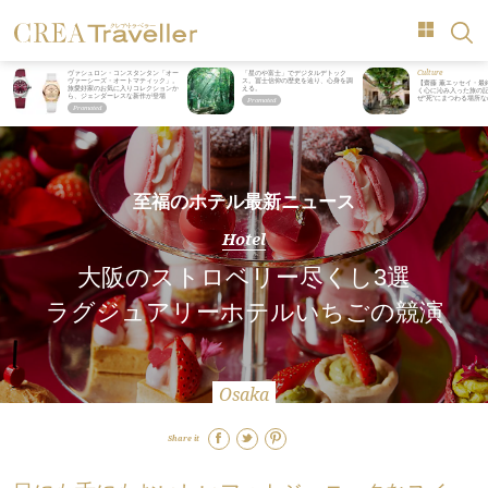
Culture
ヴァシュロン・コンスタンタン「オー
「星のや富士」でデジタルデトック
ヴァーシーズ・オートマティック」。
ス。冨士信仰の歴史を辿り、心身を調
【齋藤 薫エッセイ・最
旅愛好家のお気に入りコレクションか
える。
く心に沁み入った旅の記
ら、ジェンダーレスな新作が登場
ぜ“死”にまつわる場所
至福のホテル最新ニュース
Hotel
大阪のストロベリー尽くし3選
ラグジュアリーホテルいちごの競演
Osaka
Share it