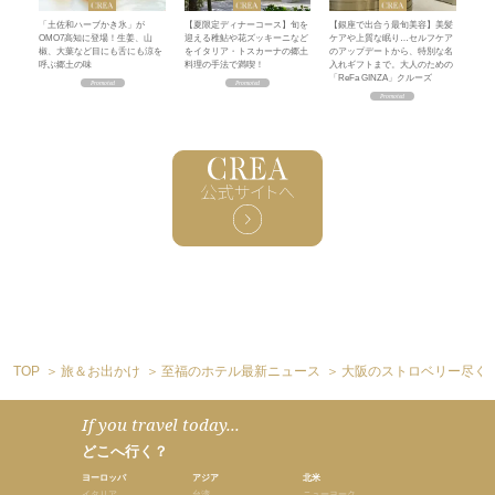
「土佐和ハーブかき氷」が
【夏限定ディナーコース】旬を
【銀座で出合う最旬美容】美髪
OMO7高知に登場！生姜、山
迎える稚鮎や花ズッキーニなど
ケアや上質な眠り…セルフケア
椒、大葉など目にも舌にも涼を
をイタリア・トスカーナの郷土
のアップデートから、特別な名
呼ぶ郷土の味
料理の手法で満喫！
入れギフトまで。大人のための
「ReFa GINZA」クルーズ
TOP
旅＆お出かけ
至福のホテル最新ニュース
大阪のストロベリー尽くし
If you travel today...
どこへ行く？
ヨーロッパ
アジア
北米
イタリア
台湾
ニューヨーク