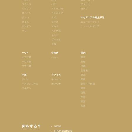
フランス
バリ
アメリカ
イギリス
スリランカ
カナダ
スペイン
カンボジア
チェコ
タイ
オセアニア＆南太平洋
スイス
ラオス
ニュージーランド
ロンドン
マカオ
ニューカレドニア
パリ
ベトナム
インド
ブルネイ
上海
ハワイ
中南米
国内
オアフ島
ペルー
東京
ハワイ島
京都
マウイ島
沖縄
北海道
中東
アフリカ
東北
ドバイ
モロッコ
関東
イスタンブール
ボツワナ
北陸・甲信越
ヨルダン
東海
近畿
中国
四国
九州
何をする？
NEWS
FROM EDITORS