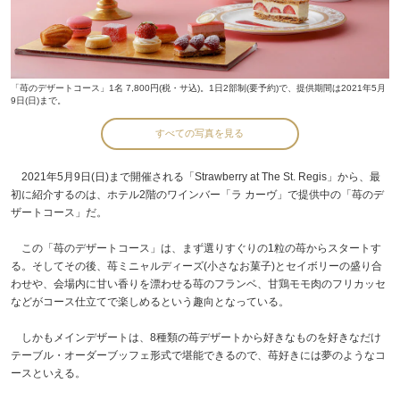
「苺のデザートコース」1名 7,800円(税・サ込)。1日2部制(要予約)で、提供期間は2021年5月
9日(日)まで。
すべての写真を見る
2021年5月9日(日)まで開催される「Strawberry at The St. Regis」から、最
初に紹介するのは、ホテル2階のワインバー「ラ カーヴ」で提供中の「苺のデ
ザートコース」だ。
この「苺のデザートコース」は、まず選りすぐりの1粒の苺からスタートす
る。そしてその後、苺ミニャルディーズ(小さなお菓子)とセイボリーの盛り合
わせや、会場内に甘い香りを漂わせる苺のフランベ、甘鶏モモ肉のフリカッセ
などがコース仕立てで楽しめるという趣向となっている。
しかもメインデザートは、8種類の苺デザートから好きなものを好きなだけ
テーブル・オーダーブッフェ形式で堪能できるので、苺好きには夢のようなコ
ースといえる。