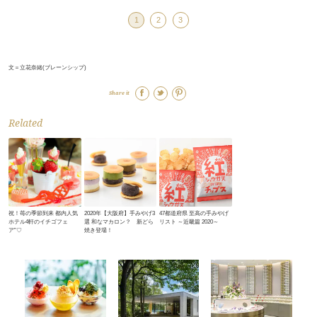
1
2
3
文＝立花奈緒(ブレーンシップ)
Share it
Related
祝！苺の季節到来 都内人気
2020年【大阪府】手みやげ3
47都道府県 至高の手みやげ
ホテル4軒のイチゴフェ
選 和なマカロン？ 新どら
リスト ～近畿篇 2020～
ア”♡
焼き登場！