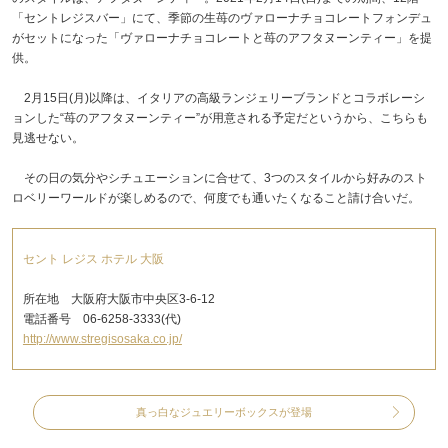
「セントレジスバー」にて、季節の生苺のヴァローナチョコレートフォンデュ
がセットになった「ヴァローナチョコレートと苺のアフタヌーンティー」を提
供。
2月15日(月)以降は、イタリアの高級ランジェリーブランドとコラボレーシ
ョンした“苺のアフタヌーンティー”が用意される予定だというから、こちらも
見逃せない。
その日の気分やシチュエーションに合せて、3つのスタイルから好みのスト
ロベリーワールドが楽しめるので、何度でも通いたくなること請け合いだ。
セント レジス ホテル 大阪
所在地 大阪府大阪市中央区3-6-12
電話番号 06-6258-3333(代)
http://www.stregisosaka.co.jp/
真っ白なジュエリーボックスが登場