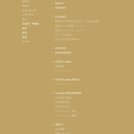
ホテル
BEAUTY
グルメ
FASHION
ショッピング
リラックス
COLUMN
スパ
齋藤薫のTRAVEL NOTES「心に残る時間」
美術館・博物館
至福のホテル最新ニュース
絶景
最旬シークレット・ロンドン
散策
アートなNY便り
温泉
気になる世界の街角から
ビーチ
FEATURE
INFORMATION
CREA Traveller
定期購読
バックナンバー
CREA Traveller MOOK
バックナンバー
Traveller WEB MEMBER
会員登録 (無料)
会員情報変更
各種お手続き
メールマガジン登録
メールマガジン解除
ABOUT
会社概要
お問い合わせ