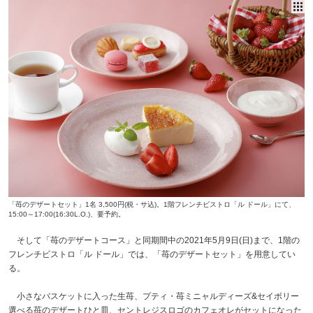
「苺のデザートセット」1名 3,500円(税・サ込)。1階フレンチビストロ「ル ドール」にて、
15:00～17:00(16:30L.O.)、要予約。
そして「苺のデザートコース」と同期間中の2021年5月9日(日)まで、1階の
フレンチビストロ「ル ドール」では、「苺のデザートセット」を用意してい
る。
小さなバスケットに入った生苺、プティ・苺ミニャルディーズ&セイボリー
選べる苺のデザートひと皿、セントレジスロゴのカフェオレがセットになった