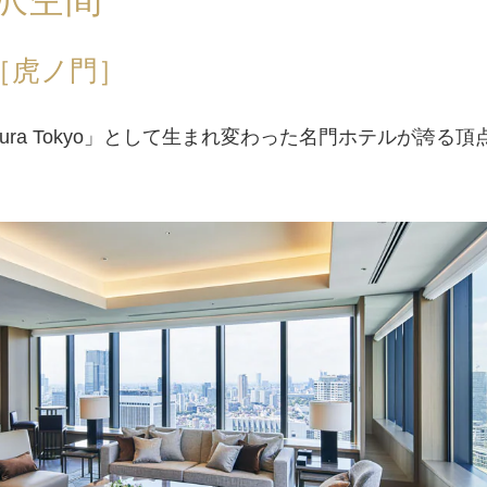
［虎ノ門］
Okura Tokyo」として生まれ変わった名門ホテルが誇る頂
。