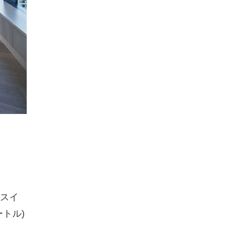
スイ
ートル)