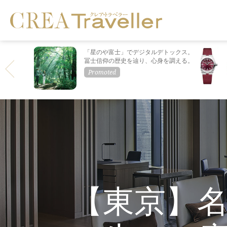
「星のや富士」でデジタルデトックス。
冨士信仰の歴史を辿り、心身を調える。
【東京】