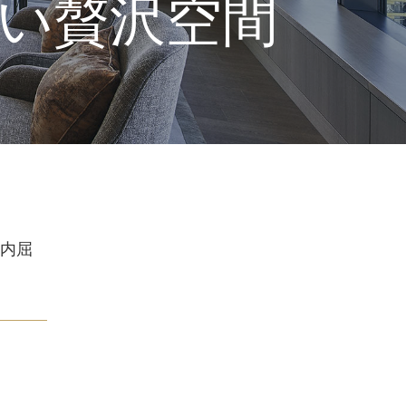
い贅沢空間
内屈