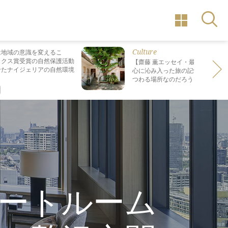
Culture
は地域の意識を変えるこ
ックス賞受賞の自然保護活動
【齋藤 薫エッセイ・最終回】 最も
せたナイジェリアの自然環境
心に沁み入った旅の記憶は なぜ“死
つわる場所なのだろう？
ートルーム