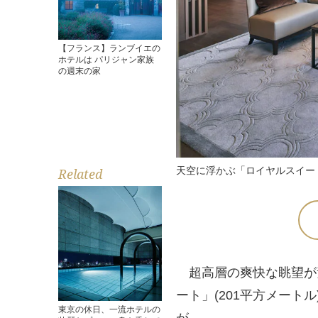
【フランス】ランブイエの
ホテルは パリジャン家族
の週末の家
天空に浮かぶ「ロイヤルスイート」
Related
超高層の爽快な眺望が
ート」(201平方メート
東京の休日、一流ホテルの