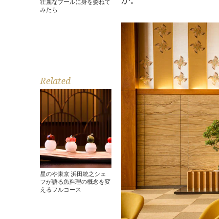
が。
壮麗なプールに身を委ねて
みたら
Related
星のや東京 浜田統之シェ
フが語る魚料理の概念を変
えるフルコース