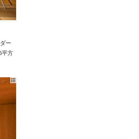
ダー
6平方