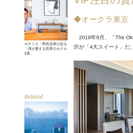
◆オークラ東京
2019年9月、「The 
ホテリエ・野尻佳孝が語る
沢が「4大スイート」だ
「僕が愛する世界のホテル
9選」
Related