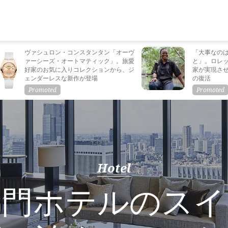
ヴァシュロン・コンスタンタン「オーヴ
「大事なの
ァーシーズ・オートマティック」。旅愛
と」。ロレ
好家のお気に入りコレクションから、ジ
家が実現さ
ェンダーレスな新作が登場
の復活
Hotel
名門ホテルのスイ