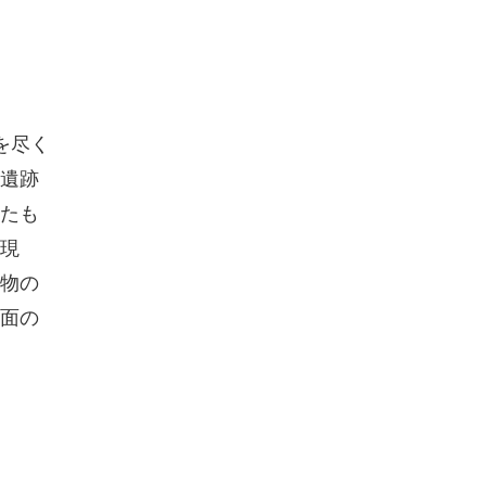
を尽く
遺跡
たも
現
物の
面の