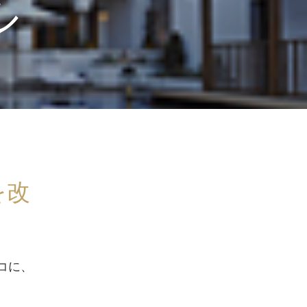
ル
を改
コに、