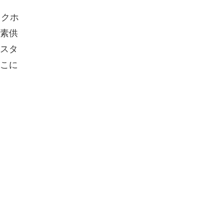
ックホ
素供
スタ
こに