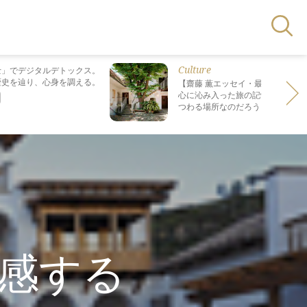
Culture
士」でデジタルデトックス。
歴史を辿り、心身を調える。
【齋藤 薫エッセイ・最終回】 最も
心に沁み入った旅の記憶は なぜ“死
つわる場所なのだろう？
感する