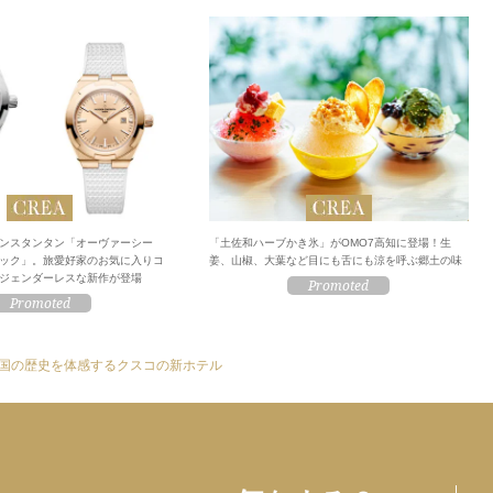
ンスタンタン「オーヴァーシー
「土佐和ハーブかき氷」がOMO7高知に登場！生
ック」。旅愛好家のお気に入りコ
姜、山椒、大葉など目にも舌にも涼を呼ぶ郷土の味
ジェンダーレスな新作が登場
国の歴史を体感するクスコの新ホテル