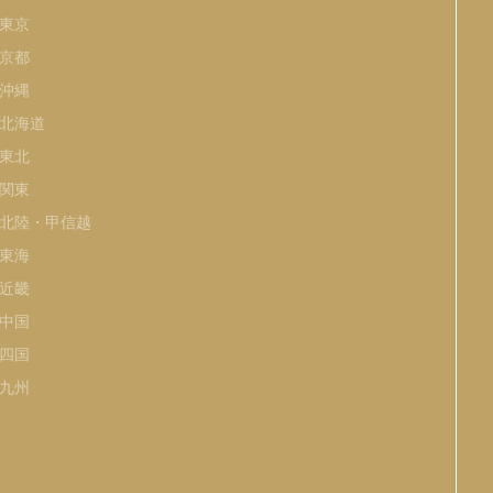
東京
京都
沖縄
北海道
東北
関東
北陸・甲信越
東海
近畿
中国
四国
九州