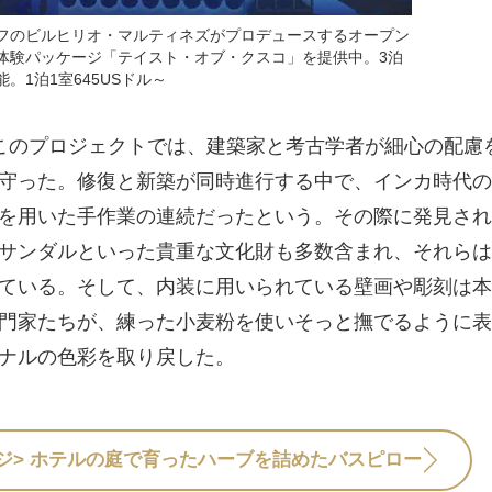
フのビルヒリオ・マルティネズがプロデュースするオープン
体験パッケージ「テイスト・オブ・クスコ」を提供中。3泊
。1泊1室645USドル～
このプロジェクトでは、建築家と考古学者が細心の配慮
守った。修復と新築が同時進行する中で、インカ時代の
を用いた手作業の連続だったという。その際に発見され
サンダルといった貴重な文化財も多数含まれ、それらは
ている。そして、内装に用いられている壁画や彫刻は本
門家たちが、練った小麦粉を使いそっと撫でるように表
ナルの色彩を取り戻した。
ジ>
ホテルの庭で育ったハーブを詰めたバスピロー