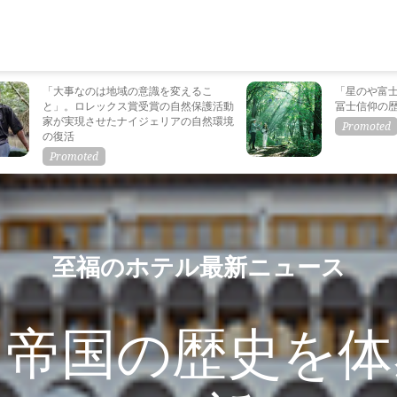
「大事なのは地域の意識を変えるこ
「星のや富
と」。ロレックス賞受賞の自然保護活動
冨士信仰の
家が実現させたナイジェリアの自然環境
の復活
至福のホテル最新ニュース
カ帝国の歴史を体