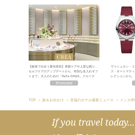
【銀座で出合う最旬美容】美髪ケアや上質な眠り…
ヴァシュロン・コ
セルフケアのアップデートから、特別な名入れギフ
ズ・オートマティ
トまで。大人のための「ReFa GINZA」クルーズ
レクションから、
TOP
旅＆お出かけ
至福のホテル最新ニュース
インカ帝
If you travel today...