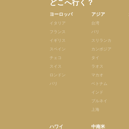
どこへ行く？
ヨーロッパ
アジア
イタリア
台湾
フランス
バリ
イギリス
スリランカ
スペイン
カンボジア
チェコ
タイ
スイス
ラオス
ロンドン
マカオ
パリ
ベトナム
インド
ブルネイ
上海
ハワイ
中南米