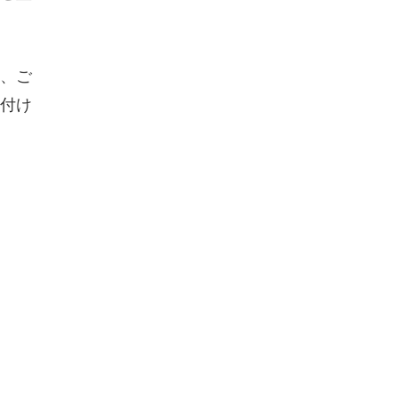
、ご
付け