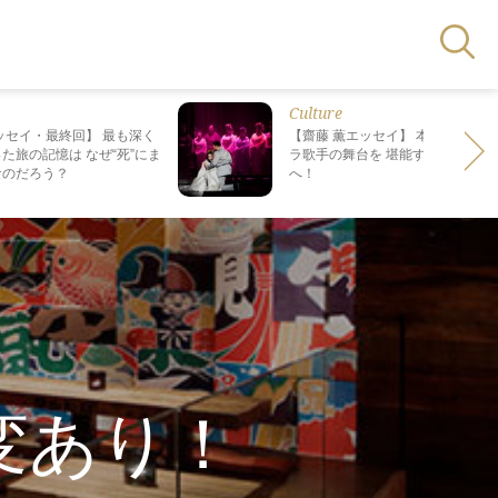
Culture
ッセイ・最終回】 最も深く
【齋藤 薫エッセイ】 本場で日本人
た旅の記憶は なぜ“死”にま
ラ歌手の舞台を 堪能する、格別の
なのだろう？
へ！
変あり！