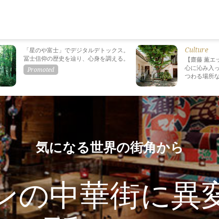
Culture
「星のや富士」でデジタルデトックス。
冨士信仰の歴史を辿り、心身を調える。
【齋藤 薫エ
心に沁み入っ
つわる場所
気になる世界の街角から
ンの中華街に異