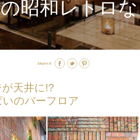
群の昭和レトロな
Share it
が天井に!?
ぱいのバーフロア