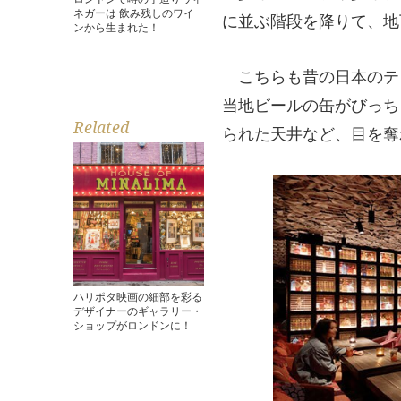
ネガーは 飲み残しのワイ
に並ぶ階段を降りて、地
ンから生まれた！
こちらも昔の日本のテ
当地ビールの缶がびっち
Related
られた天井など、目を奪
ハリポタ映画の細部を彩る
デザイナーのギャラリー・
ショップがロンドンに！