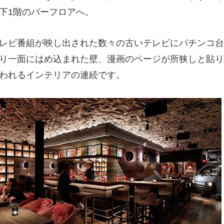
下1階のバーフロアへ。
レビ番組が映し出された数々の古いテレビにパチンコ台
り一面にはめ込まれた壁、漫画のページが所狭しと貼り
われるインテリアの連続です。