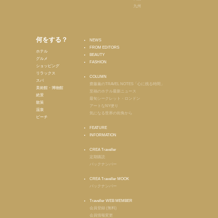
九州
何をする？
NEWS
FROM EDITORS
ホテル
BEAUTY
グルメ
FASHION
ショッピング
リラックス
COLUMN
スパ
齋藤薫のTRAVEL NOTES「心に残る時間」
美術館・博物館
至福のホテル最新ニュース
絶景
最旬シークレット・ロンドン
散策
アートなNY便り
温泉
気になる世界の街角から
ビーチ
FEATURE
INFORMATION
CREA Traveller
定期購読
バックナンバー
CREA Traveller MOOK
バックナンバー
Traveller WEB MEMBER
会員登録 (無料)
会員情報変更