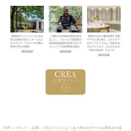
【夏限定ディナーコース】旬を
「大事なのは地域の意識を変え
【銀座で出合う最旬美容】美髪
迎える稚鮎や花ズッキーニなど
ること」。ロレックス賞受賞の
ケアや上質な眠り…セルフケア
をイタリア・トスカーナの郷土
自然保護活動家が実現させたナ
のアップデートから、特別な名
料理の手法で満喫！
イジェリアの自然環境の復活
入れギフトまで。大人のための
「ReFa GINZA」クルーズ
TOP
グルメ
記事
甘口ワインによくあう青カビチーズは通好みの味