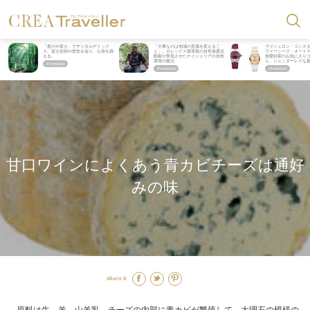
「星のや富士」でデジタルデトック
「大事なのは地域の意識を変えるこ
ヴァシュロン・コンス
ス。冨士信仰の歴史を辿り、心身を調
と」。ロレックス賞受賞の自然保護活
ヴァーシーズ・オート
える。
動家が実現させたナイジェリアの自然
旅愛好家のお気に入り
環境の復活
ら、ジェンダーレスな
甘口ワインによくあう青カビチーズは通好
みの味
Share it
原料は牛、羊、山羊乳。チーズの内部に青カビが繁殖して、大理石の模様の