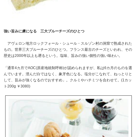
強い旨みに虜になる 三大ブルーチーズのひとつ
アヴェロン地方ロックフォール・シュール・スルゾン村の洞窟で熟成された
もの。世界三大ブルーチーズのひとつ。フランス最古のチーズといわれ、その
歴史は2000年以上も遡るという。塩味、旨みの強い個性の強い味わい。
「通常4カ月でAOC(原産地統制呼称)が認められますが、私は6カ月のものを選
んでいます。澄んだ白ではなく、象牙色になる。塩分がこなれて、ねっとりと
して、旨みが強くなるのでおすすめ」。クルミやハチミツを合わせて。(1カッ
ト200g ￥3080)