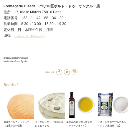
Fromagerie Hisada パリ16区ポルト・ドゥ・サンクルー店
住所 17, rue le Marois 75016 Paris
電話番号 +33・1・42・88・34・30
営業時間 8:30～13:00、15:30～19:30
定休日 日・水曜の午後、月曜
URL
madame-hisada.jp
photo:Masatoshi Uenaka
realization & text:Aya Ito
Share it
Related
風味豊かなウォッシュチー
クセのない白カビは初心者
菜の花の香り漂う黄金色
ミネラル豊富で甘みのある
ズは通好みの王様
にもおすすめ
【オリーブオイル】
イタリア産自然【塩】