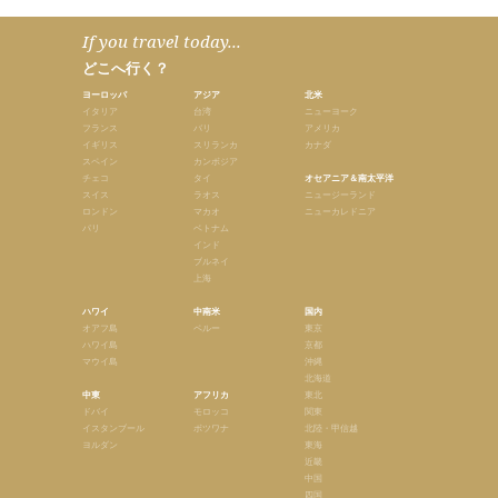
If you travel today...
どこへ行く？
ヨーロッパ
アジア
北米
イタリア
台湾
ニューヨーク
フランス
バリ
アメリカ
イギリス
スリランカ
カナダ
スペイン
カンボジア
チェコ
タイ
オセアニア＆南太平洋
スイス
ラオス
ニュージーランド
ロンドン
マカオ
ニューカレドニア
パリ
ベトナム
インド
ブルネイ
上海
ハワイ
中南米
国内
オアフ島
ペルー
東京
ハワイ島
京都
マウイ島
沖縄
北海道
中東
アフリカ
東北
ドバイ
モロッコ
関東
イスタンブール
ボツワナ
北陸・甲信越
ヨルダン
東海
近畿
中国
四国