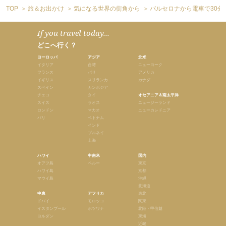
TOP
旅＆お出かけ
気になる世界の街角から
バルセロナから電車で30分
If you travel today...
どこへ行く？
ヨーロッパ
アジア
北米
イタリア
台湾
ニューヨーク
フランス
バリ
アメリカ
イギリス
スリランカ
カナダ
スペイン
カンボジア
チェコ
タイ
オセアニア＆南太平洋
スイス
ラオス
ニュージーランド
ロンドン
マカオ
ニューカレドニア
パリ
ベトナム
インド
ブルネイ
上海
ハワイ
中南米
国内
オアフ島
ペルー
東京
ハワイ島
京都
マウイ島
沖縄
北海道
中東
アフリカ
東北
ドバイ
モロッコ
関東
イスタンブール
ボツワナ
北陸・甲信越
ヨルダン
東海
近畿