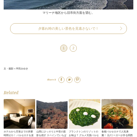
マリーナ地区から旧市街方面を望む。
夕暮れ時の美しい景色を見逃さないで！
1
2
文・撮影＝坪田みゆき
Share it
Related
ホテルから空港までの所要
山間にひっそりと中世の面
プランクトンのリゾットの
食都バルセロナで人気沸
時間ゼロ！ バルセロナを楽
影を残す スペインでいちば
お味は？ グルメ天国バルセ
騰！ 元Jリーガーが作る関西