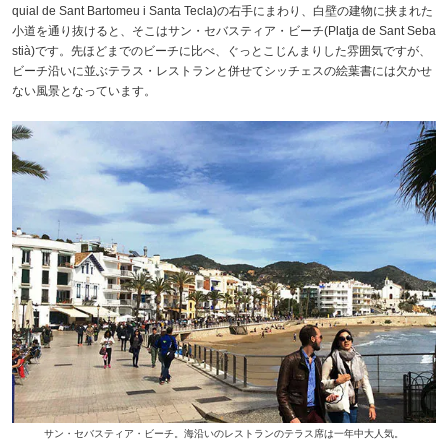
quial de Sant Bartomeu i Santa Tecla)の右手にまわり、白壁の建物に挟まれた
小道を通り抜けると、そこはサン・セバスティア・ビーチ(Platja de Sant Seba
stià)です。先ほどまでのビーチに比べ、ぐっとこじんまりした雰囲気ですが、
ビーチ沿いに並ぶテラス・レストランと併せてシッチェスの絵葉書には欠かせ
ない風景となっています。
サン・セバスティア・ビーチ。海沿いのレストランのテラス席は一年中大人気。