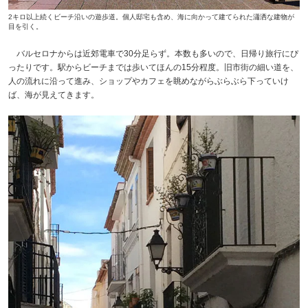
2キロ以上続くビーチ沿いの遊歩道。個人邸宅も含め、海に向かって建てられた瀟洒な建物が
目を引く。
バルセロナからは近郊電車で30分足らず。本数も多いので、日帰り旅行にぴ
ったりです。駅からビーチまでは歩いてほんの15分程度。旧市街の細い道を、
人の流れに沿って進み、ショップやカフェを眺めながらぶらぶら下っていけ
ば、海が見えてきます。