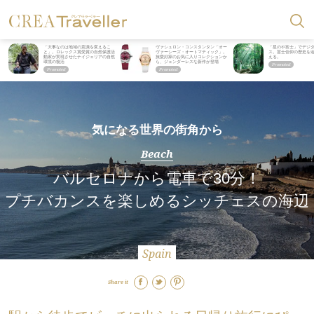
「大事なのは地域の意識を変えるこ
ヴァシュロン・コンスタンタン「オー
「星のや富士」でデジ
と」。ロレックス賞受賞の自然保護活
ヴァーシーズ・オートマティック」。
ス。冨士信仰の歴史を
動家が実現させたナイジェリアの自然
旅愛好家のお気に入りコレクションか
える。
環境の復活
ら、ジェンダーレスな新作が登場
気になる世界の街角から
Beach
バルセロナから電車で30分！
プチバカンスを楽しめるシッチェスの海辺
Spain
Share it