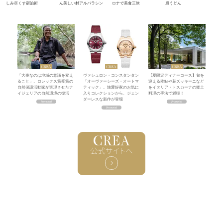
しみ尽くす宿泊術
ん美しい村アルバラシン
ロナで美食三昧
風うどん
「大事なのは地域の意識を変え
ヴァシュロン・コンスタンタン
【夏限定ディナーコース】旬を
ること」。ロレックス賞受賞の
「オーヴァーシーズ・オートマ
迎える稚鮎や花ズッキーニなど
自然保護活動家が実現させたナ
ティック」。旅愛好家のお気に
をイタリア・トスカーナの郷土
イジェリアの自然環境の復活
入りコレクションから、ジェン
料理の手法で満喫！
ダーレスな新作が登場