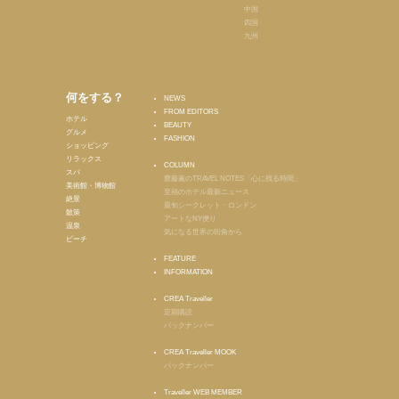
中国
四国
九州
何をする？
NEWS
FROM EDITORS
ホテル
BEAUTY
グルメ
FASHION
ショッピング
リラックス
COLUMN
スパ
齋藤薫のTRAVEL NOTES「心に残る時間」
美術館・博物館
至福のホテル最新ニュース
絶景
最旬シークレット・ロンドン
散策
アートなNY便り
温泉
気になる世界の街角から
ビーチ
FEATURE
INFORMATION
CREA Traveller
定期購読
バックナンバー
CREA Traveller MOOK
バックナンバー
Traveller WEB MEMBER