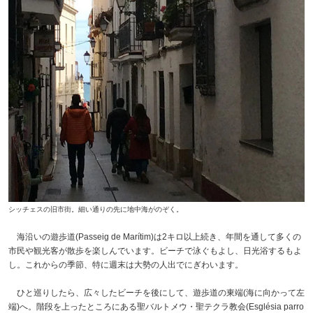
シッチェスの旧市街。細い通りの先に地中海がのぞく。
海沿いの遊歩道(Passeig de Marítim)は2キロ以上続き、年間を通して多くの
市民や観光客が散歩を楽しんでいます。ビーチで泳ぐもよし、日光浴するもよ
し。これからの季節、特に週末は大勢の人出でにぎわいます。
ひと巡りしたら、広々したビーチを後にして、遊歩道の東端(海に向かって左
端)へ。階段を上ったところにある聖バルトメウ・聖テクラ教会(Església parro