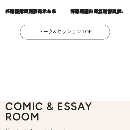
2026.8.3
「今後値上げがあるとすれば…」「リスクがあるのは今年の冬」エネルギー専門家が語る、ホルムズ海峡封鎖が家庭にもたらす“ある心配”
2026.8.3
「住宅建てられない…」「サーチャージ料の高値が続いている」ホルムズ海峡封鎖による影響はいつまで続く？《エネルギー専門家に聞く“どうなる日本の暮らし”》
トーク&セッション TOP
COMIC & ESSAY
ROOM