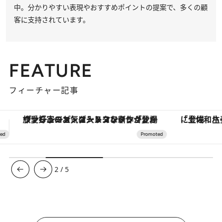
中。分かりやすい表現やおすすめポイントの提案で、多くの顧
客に支持されています。
FEATURE
フィーチャー記事
「土佐和ハーブかき氷」がOMO7高知に登場！生姜、山椒、大葉など目にも舌にも涼を呼ぶ郷土の味
【銀座で出合う最旬美容】美髪ケアや上質な眠
3
/
5