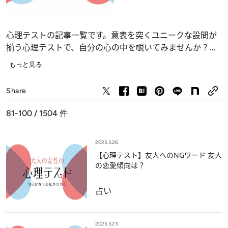
心理テストの記事一覧です。意表を突くユニークな設問が
揃う心理テストで、自分の心の中を覗いてみませんか？
恋愛、仕事、人間関係の深層心理……、自分でも気づかな
もっと見る
かったあなたの“本当の気持ち”が浮かび上がります。
占い
Share
81-100 / 1504
件
2025.3.26
【心理テスト】友人へのNGワード 友人
の恋愛傾向は？
占い
2025.3.23