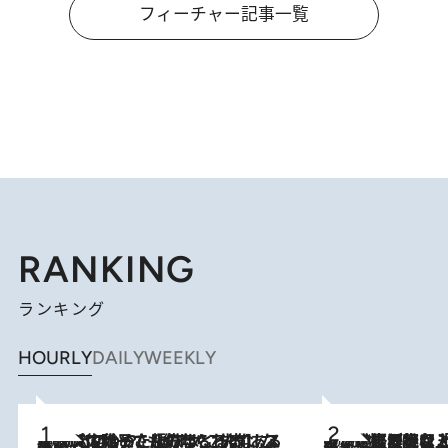
フィーチャー記事一覧
RANKING
ランキング
HOURLY
DAILY
WEEKLY
2026.8.5
【阿川佐和子さんの年とる力】なぜ70代で始めた趣味は“こんなに楽しい”のか？ ピアノ、俳句…スランプに陥っても続けられる“ある秘訣”とは
2026.8.5
【なぜ吉沢亮は「気配を消せる」のか？】興行収入208億の『国宝』を経て挑むミュージカル『ディア・エヴァン・ハンセン』。トップ俳優が舞台上でさらけ出した“孤独”とは