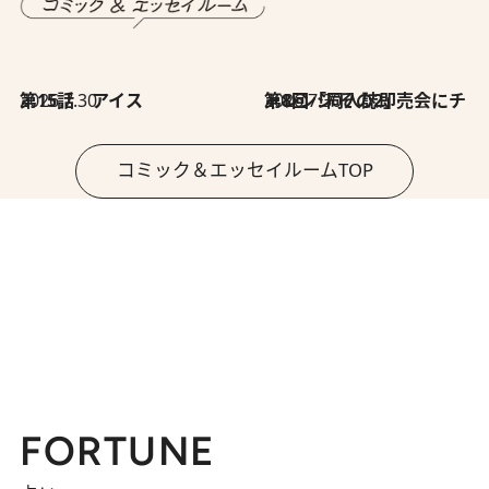
2026.7.30
第15話 アイス
2026.7.30
第8回「同人誌即売会にチャレンジ その2」
コミック＆エッセイルームTOP
FORTUNE