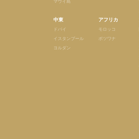
マウイ島
中東
アフリカ
ドバイ
モロッコ
イスタンブール
ボツワナ
ヨルダン