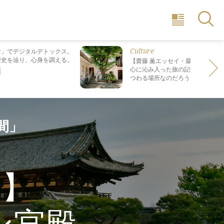
Culture
士」でデジタルデトックス。
歴史を辿り、心身を調える。
【齋藤 薫エッセイ・最終回】 最も
心に沁み入った旅の記憶は なぜ“死
つわる場所なのだろう？
間」
イ】
ン宮殿。