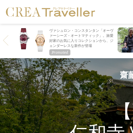
ヴァシュロン・コンスタンタン「オーヴ
ァーシーズ・オートマティック」。旅愛
好家のお気に入りコレクションから、ジ
ェンダーレスな新作が登場
齋
【
仁和寺