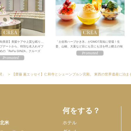
旬美容】美髪ケアや上質な眠り…
「土佐和ハーブかき氷」がOMO7高知に登場！生
プデートから、特別な名入れギフ
姜、山椒、大葉など目にも舌にも涼を呼ぶ郷土の味
の「ReFa GINZA」クルーズ
間」
【齋藤 薫エッセイ】仁和寺とシェーンブルン宮殿。 東西の世界遺産に泊ま
何をする？
北米
ホテル