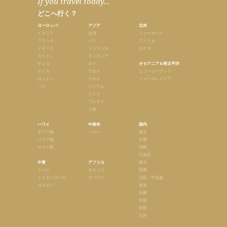
If you travel today...
どこへ行く？
ヨーロッパ
アジア
北米
イタリア
台湾
ニューヨーク
フランス
バリ
アメリカ
イギリス
スリランカ
カナダ
スペイン
カンボジア
チェコ
タイ
オセアニア＆南太平洋
スイス
ラオス
ニュージーランド
ロンドン
マカオ
ニューカレドニア
パリ
ベトナム
インド
ブルネイ
上海
ハワイ
中南米
国内
オアフ島
ペルー
東京
ハワイ島
京都
マウイ島
沖縄
北海道
中東
アフリカ
東北
ドバイ
モロッコ
関東
イスタンブール
ボツワナ
北陸・甲信越
ヨルダン
東海
近畿
中国
四国
九州