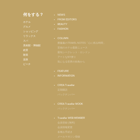
何をする？
NEWS
FROM EDITORS
ホテル
BEAUTY
グルメ
FASHION
ショッピング
リラックス
COLUMN
スパ
齋藤薫のTRAVEL NOTES「心に残る時間」
美術館・博物館
至福のホテル最新ニュース
絶景
最旬シークレット・ロンドン
散策
アートなNY便り
温泉
気になる世界の街角から
ビーチ
FEATURE
INFORMATION
CREA Traveller
定期購読
バックナンバー
CREA Traveller MOOK
バックナンバー
Traveller WEB MEMBER
会員登録 (無料)
会員情報変更
各種お手続き
メールマガジン登録