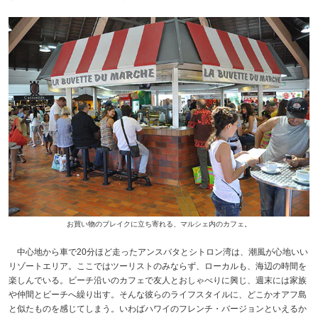
お買い物のブレイクに立ち寄れる、マルシェ内のカフェ。
中心地から車で20分ほど走ったアンスバタとシトロン湾は、潮風が心地いい
リゾートエリア。ここではツーリストのみならず、ローカルも、海辺の時間を
楽しんでいる。ビーチ沿いのカフェで友人とおしゃべりに興じ、週末には家族
や仲間とビーチへ繰り出す。そんな彼らのライフスタイルに、どこかオアフ島
と似たものを感じてしまう。いわばハワイのフレンチ・バージョンといえるか