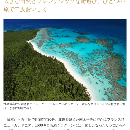
大きな自然とフレンチシックな街遊び、ひとつの
旅で二度おいしく
世界遺産に登録されている、ニューカレドニアのラグーン。豊かなマリンライフが育まれる海
は、まさに地球の宝だ。
日本から直行便で約8時間30分、赤道を越えた南太平洋に浮かぶフランス領
ニューカレドニア。1600キロも続くラグーンには、化石となったサンゴから今