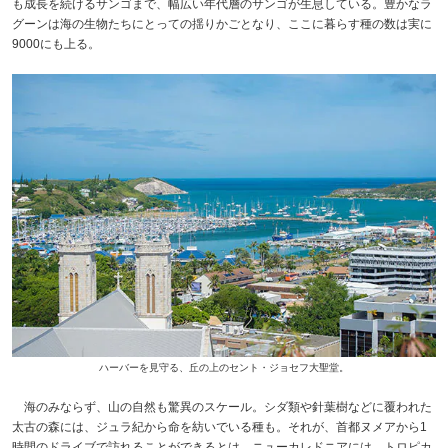
も成長を続けるサンゴまで、幅広い年代層のサンゴが生息している。豊かなラ
グーンは海の生物たちにとっての揺りかごとなり、ここに暮らす種の数は実に
9000にも上る。
ハーバーを見守る、丘の上のセント・ジョセフ大聖堂。
海のみならず、山の自然も驚異のスケール。シダ類や針葉樹などに覆われた
太古の森には、ジュラ紀から命を紡いでいる種も。それが、首都ヌメアから1
時間のドライブで訪れることができるとは。ニューカレドニアには、トロピカ