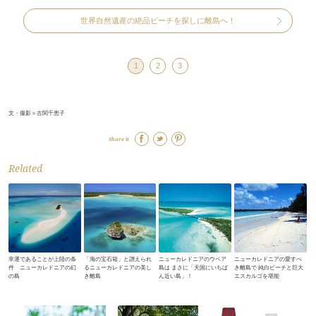
世界自然遺産の絶品ビーチを探しに離島へ！
1
2
3
文・撮影＝古関千恵子
Share it
Related
幸運であることが上陸の条
「海の宝石箱」と讃えられ
ニューカレドニアのウベア
ニューカレドニアの愛すべ
件 ニューカレドニアの幻
るニューカレドニアの美し
島は まさに「天国にいちば
き離島で 純白ビーチと巨大
の島
き離島
ん近い島」！
エスカルゴを堪能