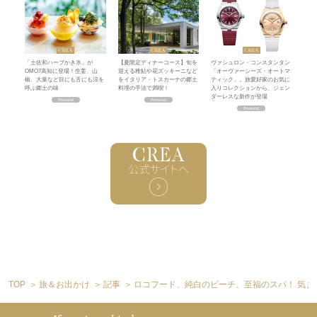
「土佐和ハーブかき氷」が
【夏限定ディナーコース】旬を
ヴァシュロン・コンスタンタン
OMO7高知に登場！生姜、山
迎える稚鮎や花ズッキーニなど
「オーヴァーシーズ・オートマ
椒、大葉など目にも舌にも涼を
をイタリア・トスカーナの郷土
ティック」。旅愛好家のお気に
呼ぶ郷土の味
料理の手法で満喫！
入りコレクションから、ジェン
ダーレスな新作が登場
TOP
旅＆お出かけ
記事
ロコフード、純白のビーチ、至福のスパ！ 気ま