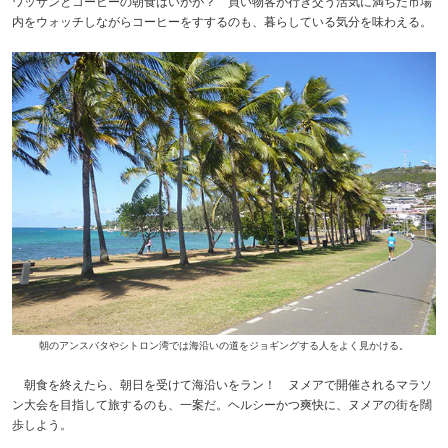
ワッサンとコーヒーの朝食はいかが？ 買い物客が行き交う活気に満ちた市場
内をウォッチしながらコーヒーをすするのも、暮らしている気分を味わえる。
朝のアンスバタやシトロン湾では海沿いの道をジョギングする人をよく見かける。
朝食を終えたら、朝日を受けて海沿いをラン！ ヌメアで開催されるマラソ
ン大会を目指して旅するのも、一案だ。ヘルシーかつ爽快に、ヌメアの街を闊
歩しよう。