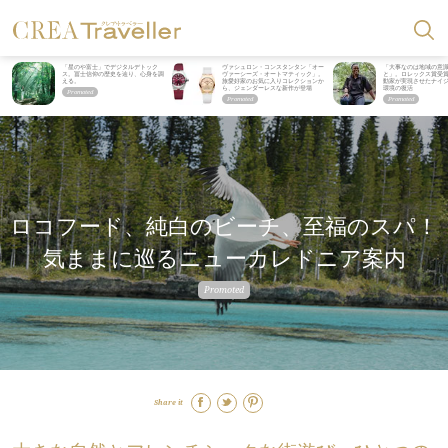
「星のや富士」でデジタルデトック
ヴァシュロン・コンスタンタン「オー
「大事なのは地域の意
ス。冨士信仰の歴史を辿り、心身を調
ヴァーシーズ・オートマティック」。
と」。ロレックス賞受
える。
旅愛好家のお気に入りコレクションか
動家が実現させたナイ
ら、ジェンダーレスな新作が登場
環境の復活
ロコフード、純白のビーチ、至福のスパ！
気ままに巡るニューカレドニア案内
Share it