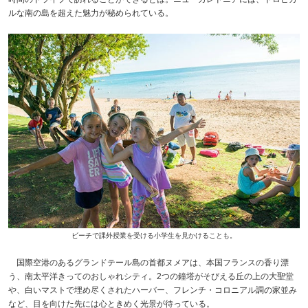
ルな南の島を超えた魅力が秘められている。
ビーチで課外授業を受ける小学生を見かけることも。
国際空港のあるグランドテール島の首都ヌメアは、本国フランスの香り漂
う、南太平洋きってのおしゃれシティ。2つの鐘塔がそびえる丘の上の大聖堂
や、白いマストで埋め尽くされたハーバー、フレンチ・コロニアル調の家並み
など、目を向けた先には心ときめく光景が待っている。