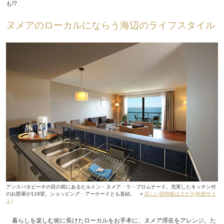
も!?
ヌメアのローカルにならう海辺のライフスタイル
アンスバタビーチの目の前にあるヒルトン・ヌメア・ラ・プロムナード。充実したキッチン付
のお部屋が119室。ショッピング・アーケードとも直結。 »
詳しい宿情報はコチラ(外部サイ
ト)
暮らしを楽しむ術に長けたローカルをお手本に、ヌメア滞在をアレンジ。た