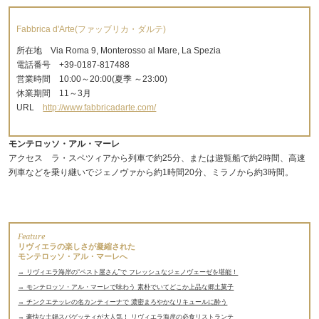
Fabbrica d'Arte(ファッブリカ・ダルテ)
所在地 Via Roma 9, Monterosso al Mare, La Spezia
電話番号 +39-0187-817488
営業時間 10:00～20:00(夏季 ～23:00)
休業期間 11～3月
URL
http://www.fabbricadarte.com/
モンテロッソ・アル・マーレ
アクセス ラ・スペツィアから列車で約25分、または遊覧船で約2時間、高速
列車などを乗り継いでジェノヴァから約1時間20分、ミラノから約3時間。
Feature
リヴィエラの楽しさが凝縮された
モンテロッソ・アル・マーレへ
→ リヴィエラ海岸の“ペスト屋さん”で フレッシュなジェノヴェーゼを堪能！
→ モンテロッソ・アル・マーレで味わう 素朴でいてどこか上品な郷土菓子
→ チンクエテッレの名カンティーナで 濃密まろやかなリキュールに酔う
→ 豪快な土鍋スパゲッティが大人気！ リヴィエラ海岸の必食リストランテ