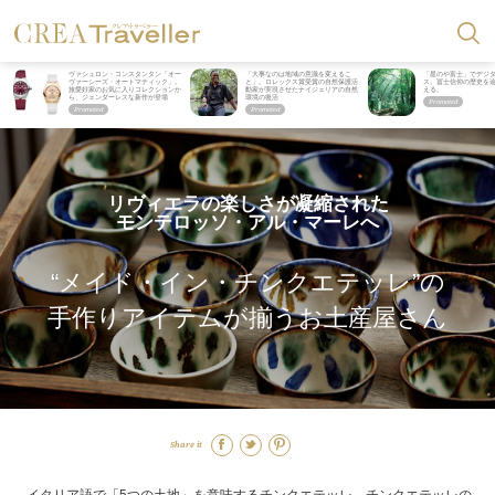
ヴァシュロン・コンスタンタン「オー
「大事なのは地域の意識を変えるこ
「星のや富士」でデジ
ヴァーシーズ・オートマティック」。
と」。ロレックス賞受賞の自然保護活
ス。冨士信仰の歴史を
旅愛好家のお気に入りコレクションか
動家が実現させたナイジェリアの自然
える。
ら、ジェンダーレスな新作が登場
環境の復活
リヴィエラの楽しさが凝縮された
モンテロッソ・アル・マーレへ
“メイド・イン・チンクエテッレ”の
手作りアイテムが揃うお土産屋さん
Share it
イタリア語で「5つの土地」を意味するチンクエテッレ。チンクエテッレの