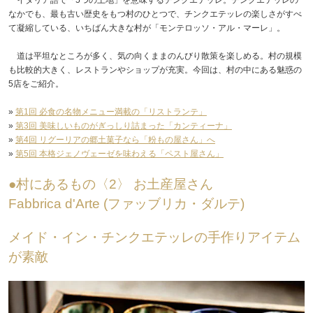
なかでも、最も古い歴史をもつ村のひとつで、チンクエテッレの楽しさがすべ
て凝縮している、いちばん大きな村が「モンテロッソ・アル・マーレ」。
道は平坦なところが多く、気の向くままのんびり散策を楽しめる。村の規模
も比較的大きく、レストランやショップが充実。今回は、村の中にある魅惑の
5店をご紹介。
»
第1回 必食の名物メニュー満載の「リストランテ」
»
第3回 美味しいものがぎっしり詰まった「カンティーナ」
»
第4回 リグーリアの郷土菓子なら「粉もの屋さん」へ
»
第5回 本格ジェノヴェーゼを味わえる「ペスト屋さん」
●村にあるもの〈2〉 お土産屋さん
Fabbrica d'Arte (ファッブリカ・ダルテ)
メイド・イン・チンクエテッレの手作りアイテム
が素敵