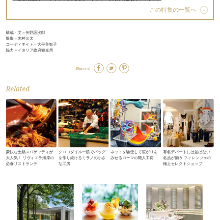
この特集の一覧へ
構成・文＝矢野詔次郎
撮影＝木村金太
コーディネイト＝大平美智子
協力＝イタリア政府観光局
Share it
Related
豪快な土鍋スパゲッティが
クロコダイル一筋でバッグ
ネットを駆使して広がりを
有名デパートには並ばない
大人気！ リヴィエラ海岸の
を作り続けるミラノの小さ
みせるローマの職人工房
名品が揃う フィレンツェの
必食リストランテ
な工房
極上セレクトショップ