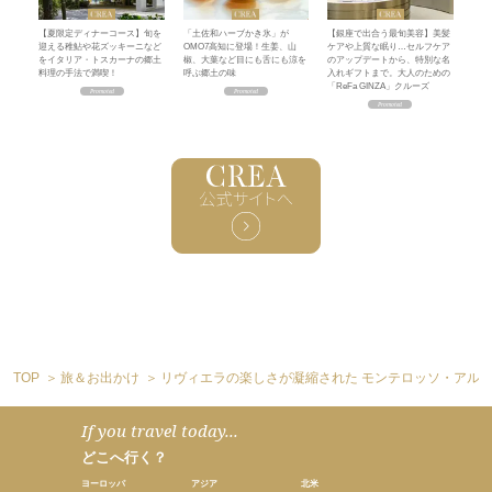
【夏限定ディナーコース】旬を
「土佐和ハーブかき氷」が
【銀座で出合う最旬美容】美髪
迎える稚鮎や花ズッキーニなど
OMO7高知に登場！生姜、山
ケアや上質な眠り…セルフケア
をイタリア・トスカーナの郷土
椒、大葉など目にも舌にも涼を
のアップデートから、特別な名
料理の手法で満喫！
呼ぶ郷土の味
入れギフトまで。大人のための
「ReFa GINZA」クルーズ
TOP
旅＆お出かけ
リヴィエラの楽しさが凝縮された モンテロッソ・アル
If you travel today...
どこへ行く？
ヨーロッパ
アジア
北米