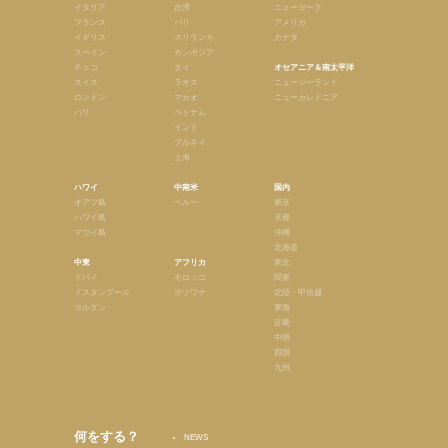
イタリア
台湾
ニューヨーク
フランス
バリ
アメリカ
イギリス
スリランカ
カナダ
スペイン
カンボジア
チェコ
タイ
オセアニア＆南太平洋
スイス
ラオス
ニュージーランド
ロンドン
マカオ
ニューカレドニア
パリ
ベトナム
インド
ブルネイ
上海
ハワイ
中南米
国内
オアフ島
ペルー
東京
ハワイ島
京都
マウイ島
沖縄
北海道
中東
アフリカ
東北
ドバイ
モロッコ
関東
イスタンブール
ボツワナ
北陸・甲信越
ヨルダン
東海
近畿
中国
四国
九州
何をする？
NEWS