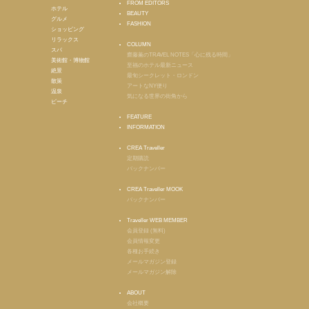
FROM EDITORS
ホテル
BEAUTY
グルメ
FASHION
ショッピング
リラックス
COLUMN
スパ
齋藤薫のTRAVEL NOTES「心に残る時間」
美術館・博物館
至福のホテル最新ニュース
絶景
最旬シークレット・ロンドン
散策
アートなNY便り
温泉
気になる世界の街角から
ビーチ
FEATURE
INFORMATION
CREA Traveller
定期購読
バックナンバー
CREA Traveller MOOK
バックナンバー
Traveller WEB MEMBER
会員登録 (無料)
会員情報変更
各種お手続き
メールマガジン登録
メールマガジン解除
ABOUT
会社概要