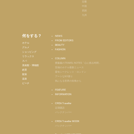
近畿
中国
四国
九州
何をする？
NEWS
FROM EDITORS
ホテル
BEAUTY
グルメ
FASHION
ショッピング
リラックス
COLUMN
スパ
齋藤薫のTRAVEL NOTES「心に残る時間」
美術館・博物館
至福のホテル最新ニュース
絶景
最旬シークレット・ロンドン
散策
アートなNY便り
温泉
気になる世界の街角から
ビーチ
FEATURE
INFORMATION
CREA Traveller
定期購読
バックナンバー
CREA Traveller MOOK
バックナンバー