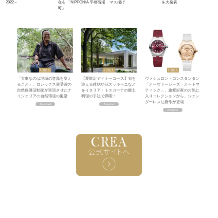
2022～
在を 「NIPPONIA 平福宿場
マス揚げ
を大発表
町」
「大事なのは地域の意識を変え
【夏限定ディナーコース】旬を
ヴァシュロン・コンスタンタン
ること」。ロレックス賞受賞の
迎える稚鮎や花ズッキーニなど
「オーヴァーシーズ・オートマ
自然保護活動家が実現させたナ
をイタリア・トスカーナの郷土
ティック」。旅愛好家のお気に
イジェリアの自然環境の復活
料理の手法で満喫！
入りコレクションから、ジェン
ダーレスな新作が登場