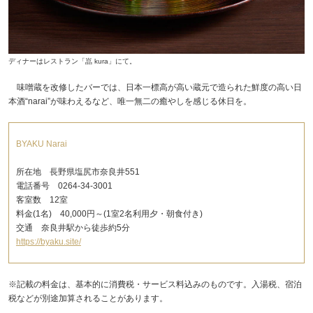
ディナーはレストラン「嵓 kura」にて。
味噌蔵を改修したバーでは、日本一標高が高い蔵元で造られた鮮度の高い日
本酒“narai”が味わえるなど、唯一無二の癒やしを感じる休日を。
BYAKU Narai
所在地 長野県塩尻市奈良井551
電話番号 0264-34-3001
客室数 12室
料金(1名) 40,000円～(1室2名利用夕・朝食付き)
交通 奈良井駅から徒歩約5分
https://byaku.site/
※記載の料金は、基本的に消費税・サービス料込みのものです。入湯税、宿泊
税などが別途加算されることがあります。