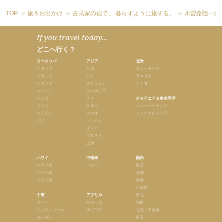
TOP
旅＆お出かけ
古民家の宿で、 暮らすように旅する。
木曽路随一の賑
If you travel today...
どこへ行く？
ヨーロッパ
アジア
北米
イタリア
台湾
ニューヨーク
フランス
バリ
アメリカ
イギリス
スリランカ
カナダ
スペイン
カンボジア
チェコ
タイ
オセアニア＆南太平洋
スイス
ラオス
ニュージーランド
ロンドン
マカオ
ニューカレドニア
パリ
ベトナム
インド
ブルネイ
上海
ハワイ
中南米
国内
オアフ島
ペルー
東京
ハワイ島
京都
マウイ島
沖縄
北海道
中東
アフリカ
東北
ドバイ
モロッコ
関東
イスタンブール
ボツワナ
北陸・甲信越
ヨルダン
東海