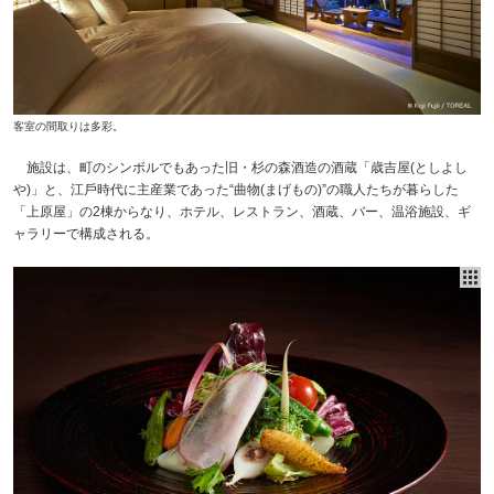
客室の間取りは多彩。
施設は、町のシンボルでもあった旧・杉の森酒造の酒蔵「歳吉屋(としよし
や)」と、江⼾時代に主産業であった“曲物(まげもの)”の職⼈たちが暮らした
「上原屋」の2棟からなり、ホテル、レストラン、酒蔵、バー、温浴施設、ギ
ャラリーで構成される。