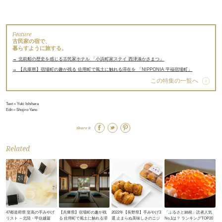
Feature
古民家の宿で、
暮らすように旅する。
→ 北前船の歴史を感じる古民家ホテル 「小浜町家ステイ 西津湊かさまつ」
→ 【兵庫県】宿場町の趣が残る 佐用町で風土に触れる滞在を 「NIPPONIA 平福宿場町」
この特集の一覧へ
Text＝Yuki Ishihara
Edit＝Shojiro Yano
Share it
Related
47都道府県 至高の手みやげ
【兵庫県】宿場町の趣が残
2022年【長野県】手みやげ3
「ふるさと納税」読者人気
リスト ～北陸・甲信越篇
る 佐用町で風土に触れる滞
選 止まらぬ美味しさのニジ
No.1は？ ランキングTOP20