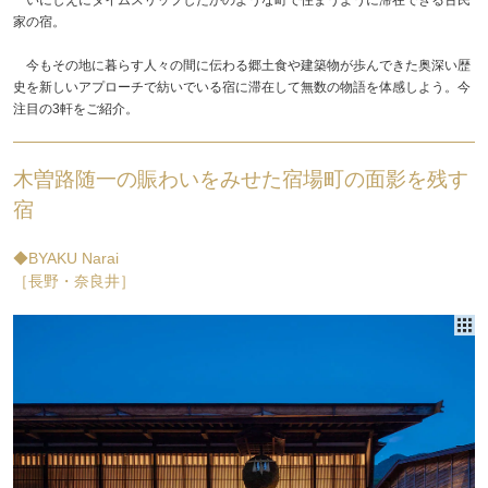
家の宿。
今もその地に暮らす人々の間に伝わる郷土食や建築物が歩んできた奥深い歴
史を新しいアプローチで紡いでいる宿に滞在して無数の物語を体感しよう。今
注目の3軒をご紹介。
木曽路随一の賑わいをみせた宿場町の面影を残す
宿
◆BYAKU Narai
［長野・奈良井］