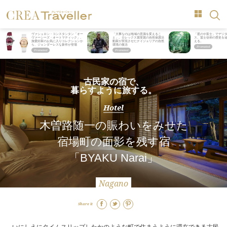
ヴァシュロン・コンスタンタン「オー
「大事なのは地域の意識を変えるこ
「星のや富士」でデジ
ヴァーシーズ・オートマティック」。
と」。ロレックス賞受賞の自然保護活
ス。冨士信仰の歴史を
旅愛好家のお気に入りコレクションか
動家が実現させたナイジェリアの自然
える。
ら、ジェンダーレスな新作が登場
環境の復活
古民家の宿で、
暮らすように旅する。
Hotel
木曽路随一の賑わいをみせた
宿場町の面影を残す宿
「BYAKU Narai」
Nagano
Share it
いにしえにタイムスリップしたかのような町で住まうように滞在できる古民