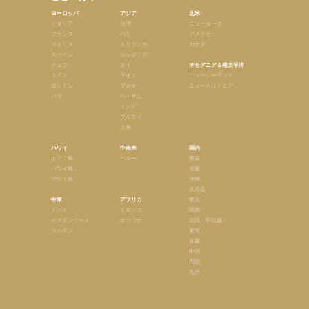
ヨーロッパ
アジア
北米
イタリア
台湾
ニューヨーク
フランス
バリ
アメリカ
イギリス
スリランカ
カナダ
スペイン
カンボジア
チェコ
タイ
オセアニア＆南太平洋
スイス
ラオス
ニュージーランド
ロンドン
マカオ
ニューカレドニア
パリ
ベトナム
インド
ブルネイ
上海
ハワイ
中南米
国内
オアフ島
ペルー
東京
ハワイ島
京都
マウイ島
沖縄
北海道
中東
アフリカ
東北
ドバイ
モロッコ
関東
イスタンブール
ボツワナ
北陸・甲信越
ヨルダン
東海
近畿
中国
四国
九州