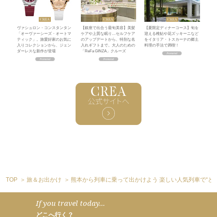
ヴァシュロン・コンスタンタン
【銀座で出合う最旬美容】美髪
【夏限定ディナーコース】旬を
「オーヴァーシーズ・オートマ
ケアや上質な眠り…セルフケア
迎える稚鮎や花ズッキーニなど
ティック」。旅愛好家のお気に
のアップデートから、特別な名
をイタリア・トスカーナの郷土
入りコレクションから、ジェン
入れギフトまで。大人のための
料理の手法で満喫！
ダーレスな新作が登場
「ReFa GINZA」クルーズ
TOP
旅＆お出かけ
熊本から列車に乗って出かけよう 楽しい人気列車で“と
If you travel today...
どこへ行く？