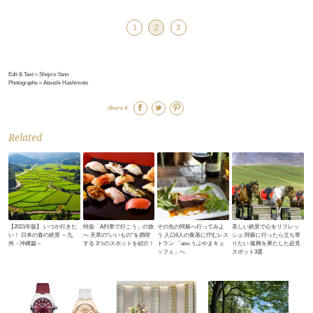
1
2
3
Edit & Text＝Shojiro Yano
Photographs＝Atsushi Hashimoto
Share it
Related
【2021年版】 いつか行きた
特急「A列車で行こう」の旅
その先の阿蘇へ行ってみよ
美しい絶景で心をリフレッ
い！ 日本の春の絶景 ～九
へ 天草の“いいもの”を満喫
う 人口6人の集落に佇むレス
シュ 阿蘇に行ったら立ち寄
州・沖縄篇～
する 3つのスポットを紹介！
トラン 「aso うぶやまキュ
りたい 復興を果たした必見
ッフェ」へ
スポット3選