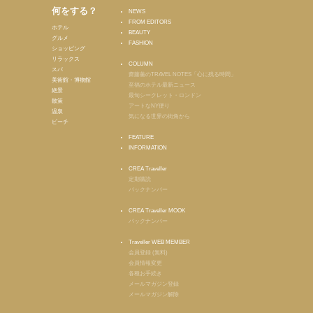
何をする？
NEWS
FROM EDITORS
ホテル
BEAUTY
グルメ
FASHION
ショッピング
リラックス
COLUMN
スパ
齋藤薫のTRAVEL NOTES「心に残る時間」
美術館・博物館
至福のホテル最新ニュース
絶景
最旬シークレット・ロンドン
散策
アートなNY便り
温泉
気になる世界の街角から
ビーチ
FEATURE
INFORMATION
CREA Traveller
定期購読
バックナンバー
CREA Traveller MOOK
バックナンバー
Traveller WEB MEMBER
会員登録 (無料)
会員情報変更
各種お手続き
メールマガジン登録
メールマガジン解除