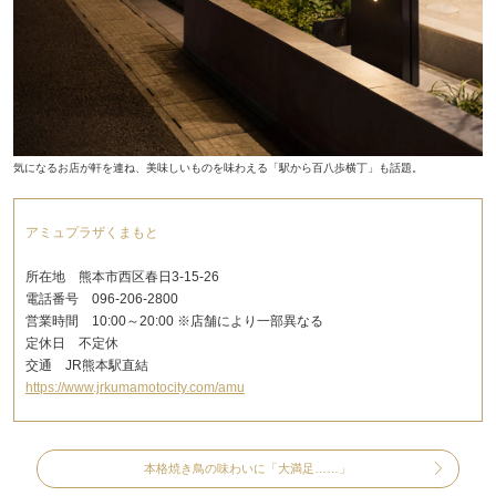
気になるお店が軒を連ね、美味しいものを味わえる「駅から百八歩横丁」も話題。
アミュプラザくまもと
所在地 熊本市西区春日3-15-26
電話番号 096-206-2800
営業時間 10:00～20:00 ※店舗により一部異なる
定休日 不定休
交通 JR熊本駅直結
https://www.jrkumamotocity.com/amu
本格焼き鳥の味わいに「大満足……」