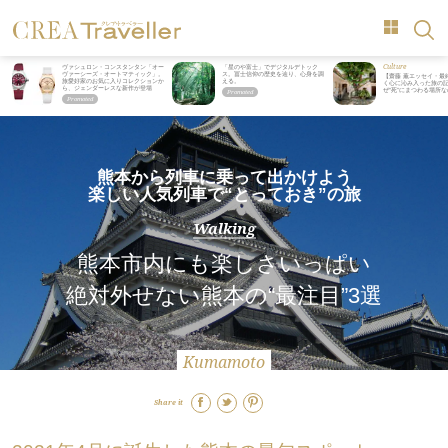
Culture
ヴァシュロン・コンスタンタン「オー
「星のや富士」でデジタルデトック
ヴァーシーズ・オートマティック」。
ス。冨士信仰の歴史を辿り、心身を調
【齋藤 薫エッセイ・最
旅愛好家のお気に入りコレクションか
える。
く心に沁み入った旅の記
ら、ジェンダーレスな新作が登場
ぜ“死”にまつわる場所
熊本から列車に乗って出かけよう
楽しい人気列車で“とっておき”の旅
Walking
熊本市内にも楽しさいっぱい
絶対外せない熊本の“最注目”3選
Kumamoto
Share it