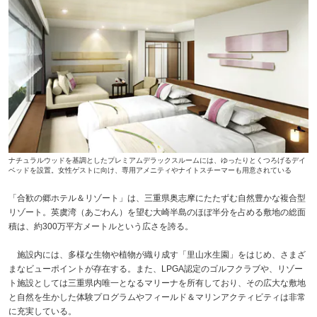
ナチュラルウッドを基調としたプレミアムデラックスルームには、ゆったりとくつろげるデイ
ベッドを設置。女性ゲストに向け、専用アメニティやナイトスチーマーも用意されている
「合歓の郷ホテル＆リゾート」は、三重県奥志摩にたたずむ自然豊かな複合型
リゾート。英虞湾（あごわん）を望む大崎半島のほぼ半分を占める敷地の総面
積は、約300万平方メートルという広さを誇る。
施設内には、多様な生物や植物が織り成す「里山水生園」をはじめ、さまざ
まなビューポイントが存在する。また、LPGA認定のゴルフクラブや、リゾー
ト施設としては三重県内唯一となるマリーナを所有しており、その広大な敷地
と自然を生かした体験プログラムやフィールド＆マリンアクティビティは非常
に充実している。