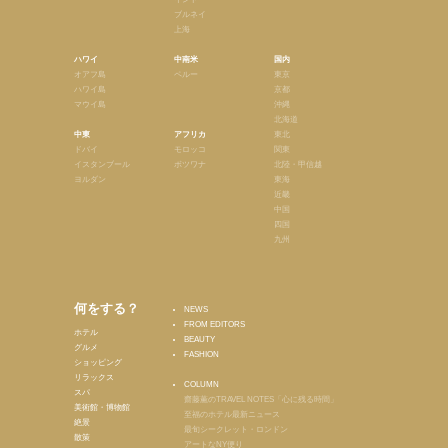
ブルネイ
上海
ハワイ
中南米
国内
オアフ島
ペルー
東京
ハワイ島
京都
マウイ島
沖縄
北海道
中東
アフリカ
東北
ドバイ
モロッコ
関東
イスタンブール
ボツワナ
北陸・甲信越
ヨルダン
東海
近畿
中国
四国
九州
何をする？
NEWS
FROM EDITORS
ホテル
BEAUTY
グルメ
FASHION
ショッピング
リラックス
COLUMN
スパ
齋藤薫のTRAVEL NOTES「心に残る時間」
美術館・博物館
至福のホテル最新ニュース
絶景
最旬シークレット・ロンドン
散策
アートなNY便り