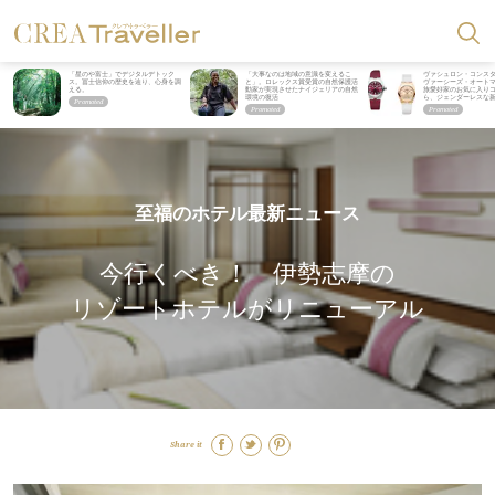
「星のや富士」でデジタルデトック
「大事なのは地域の意識を変えるこ
ヴァシュロン・コンス
ス。冨士信仰の歴史を辿り、心身を調
と」。ロレックス賞受賞の自然保護活
ヴァーシーズ・オート
える。
動家が実現させたナイジェリアの自然
旅愛好家のお気に入り
環境の復活
ら、ジェンダーレスな
至福のホテル最新ニュース
今行くべき！ 伊勢志摩の
リゾートホテルがリニューアル
Share it