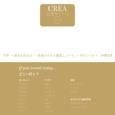
TOP
旅＆お出かけ
至福のホテル最新ニュース
今行くべき！ 伊勢志摩
If you travel today...
どこへ行く？
ヨーロッパ
アジア
北米
イタリア
台湾
ニューヨーク
フランス
バリ
アメリカ
イギリス
スリランカ
カナダ
スペイン
カンボジア
チェコ
タイ
オセアニア＆南太平洋
スイス
ラオス
ニュージーランド
ロンドン
マカオ
ニューカレドニア
パリ
ベトナム
インド