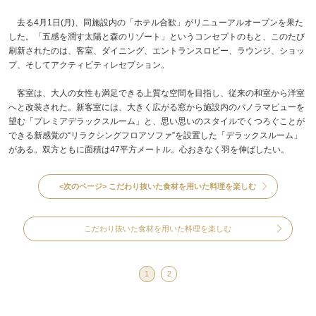
去る4月1日(月)、同施設内の「ホテル合歓」がリニューアルオープンを果た
した。「五感を潤す太陽と森のリゾート」というコンセプトのもと、このたび
刷新されたのは、客室、ダイニング、エントランスロビー、ラウンジ、ショッ
プ、そしてアクティビティレセプション。
客室は、大人の女性も満足できる上質な空間を目指し、従来の和室から洋室
へと改装された。新客室には、大きく広がる窓から施設内のパノラマビューを
望む「プレミアデラックスルーム」と、思い思いのスタイルでくつろぐことが
できる新感覚の“リラクシングフロアソファ”を設置した「デラックスルーム」
がある。双方ともに面積は47平方メートル。心おきなく羽を伸ばしたい。
<次のページ>
こだわり抜いた食材を用いた料理を楽しむ
こだわり抜いた食材を用いた料理を楽しむ
1
2