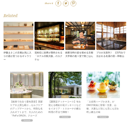
Share it
Related
伊藤まさこの京都お気に入
花粉症に効果が期待される
創業当時の姿を留める京都
プロが太鼓判！ 1万円台で
りの器が見つかるギャラリ
「ホテル日航大阪」のカク
大学前の進々堂で朝ごはん
泊まれる名湯の宿～和歌山
ー
テル
【銀座で出合う最旬美容】美髪
【夏限定ディナーコース】旬を
「土佐和ハーブかき氷」が
ケアや上質な眠り…セルフケア
迎える稚鮎や花ズッキーニなど
OMO7高知に登場！生姜、山
のアップデートから、特別な名
をイタリア・トスカーナの郷土
椒、大葉など目にも舌にも涼を
入れギフトまで。大人のための
料理の手法で満喫！
呼ぶ郷土の味
「ReFa GINZA」クルーズ