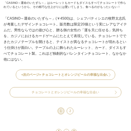
「CASINO～運命のいたずら～」はルーレットもカードもダイスもすべてチョコレートで作ら
れているというから、その精巧な仕上がりには驚いてしまう。食べるのがもったいない！
「CASINO～運命のいたずら～」(￥4500)は、シェフパティシエの牧野太志氏
が考案したデザインチョコレート。販売数は限定20個という実にレアなアイテ
ムだ。男性ならではの遊び心と、贈る側の女性の「運を天に任せる」気持ち
を、カジノにおけるカードゲームにたとえて表現している。チョコレートでで
きたカジノテーブルを開けると、テイストが異なるチョコレートが現れるとい
う仕掛けが面白い。テーブルの上に飾られたルーレット、カード、ダイスもす
べてチョコレート製。これほど独創的なバレンタインチョコレート、なかなか
他にはない。
<次のページ>
チョコレートとオレンジピールの幸福な出会い
チョコレートとオレンジピールの幸福な出会い
1
2