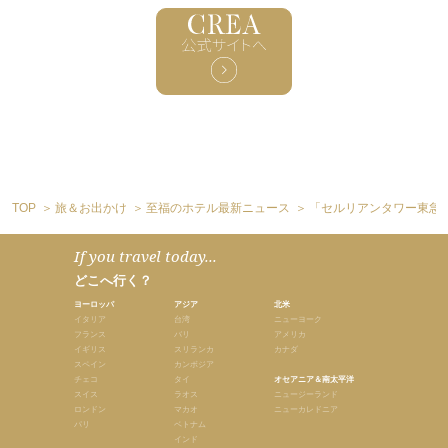
TOP
旅＆お出かけ
至福のホテル最新ニュース
「セルリアンタワー東急
If you travel today...
どこへ行く？
ヨーロッパ
アジア
北米
イタリア
台湾
ニューヨーク
フランス
バリ
アメリカ
イギリス
スリランカ
カナダ
スペイン
カンボジア
チェコ
タイ
オセアニア＆南太平洋
スイス
ラオス
ニュージーランド
ロンドン
マカオ
ニューカレドニア
パリ
ベトナム
インド