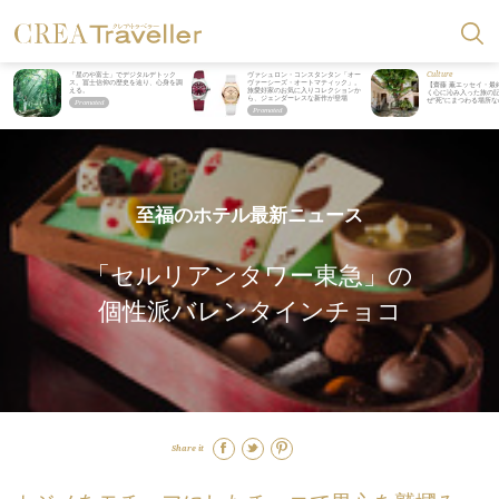
Culture
「星のや富士」でデジタルデトック
ヴァシュロン・コンスタンタン「オー
ス。冨士信仰の歴史を辿り、心身を調
ヴァーシーズ・オートマティック」。
【齋藤 薫エッセイ・最
える。
旅愛好家のお気に入りコレクションか
く心に沁み入った旅の記
ら、ジェンダーレスな新作が登場
ぜ“死”にまつわる場所
至福のホテル最新ニュース
「セルリアンタワー東急」の
個性派バレンタインチョコ
Share it