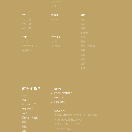
ブルネイ
上海
ハワイ
中南米
国内
オアフ島
ペルー
東京
ハワイ島
京都
マウイ島
沖縄
北海道
中東
アフリカ
東北
ドバイ
モロッコ
関東
イスタンブール
ボツワナ
北陸・甲信越
ヨルダン
東海
近畿
中国
四国
九州
何をする？
NEWS
FROM EDITORS
ホテル
BEAUTY
グルメ
FASHION
ショッピング
リラックス
COLUMN
スパ
齋藤薫のTRAVEL NOTES「心に残る時間」
美術館・博物館
至福のホテル最新ニュース
絶景
最旬シークレット・ロンドン
散策
アートなNY便り
温泉