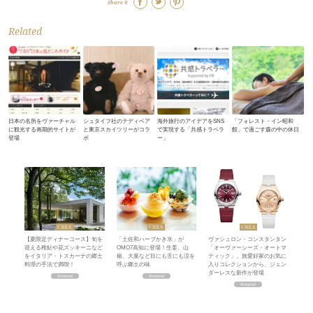
Share it
Related
日本の名所をヴァーチャル
シュタイフ社のテディベア
海外旅行のアイデアをSNS
「フォレスト・イン昭和
に観光する画期的サイトが
と東京スカイツリーがコラ
で実現する「共感トラベラ
館」で過ごす森の中の休日
登場
ボ
ー」
【夏限定ディナーコース】旬を
「土佐和ハーブかき氷」が
ヴァシュロン・コンスタンタン
迎える稚鮎や花ズッキーニなど
OMO7高知に登場！生姜、山
「オーヴァーシーズ・オートマ
をイタリア・トスカーナの郷土
椒、大葉など目にも舌にも涼を
ティック」。旅愛好家のお気に
料理の手法で満喫！
呼ぶ郷土の味
入りコレクションから、ジェン
ダーレスな新作が登場