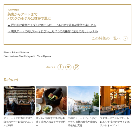
Feature
美食からアートまで
バスクのホテルは嗜好で選ぶ
→ 歴史的な建物がモダンなホテルに！ ビルバオで最高の眺望が楽しめる
→ 現代アートの街ビルバオにぴったり 2つの美術館に至近の美しいホテル
この特集の一覧へ
Photo＝Takashi Shimizu
Coordination＝Yuki Kobayashi、Yumi Oyama
Share it
Related
マドリードの旧市街広場で
サンセバお得意の先鋭な美
王都マドリードにたたずむ
マドリードでセレブととも
白衣のボーイに供されるバ
味を 南米とのコラボで発信
ホテル 貴族の邸宅が素敵な
に暮らす 寛ぎのデザインホ
ルの時間
中
滞在先に変身
テルがオープン！