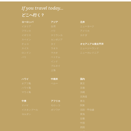
If you travel today...
どこへ行く？
ヨーロッパ
アジア
北米
イタリア
台湾
ニューヨーク
フランス
バリ
アメリカ
イギリス
スリランカ
カナダ
スペイン
カンボジア
チェコ
タイ
オセアニア＆南太平洋
スイス
ラオス
ニュージーランド
ロンドン
マカオ
ニューカレドニア
パリ
ベトナム
インド
ブルネイ
上海
ハワイ
中南米
国内
オアフ島
ペルー
東京
ハワイ島
京都
マウイ島
沖縄
北海道
中東
アフリカ
東北
ドバイ
モロッコ
関東
イスタンブール
ボツワナ
北陸・甲信越
ヨルダン
東海
近畿
中国
四国