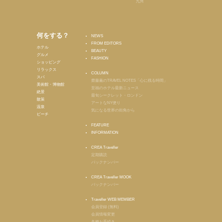
九州
何をする？
NEWS
FROM EDITORS
ホテル
BEAUTY
グルメ
FASHION
ショッピング
リラックス
COLUMN
スパ
齋藤薫のTRAVEL NOTES「心に残る時間」
美術館・博物館
至福のホテル最新ニュース
絶景
最旬シークレット・ロンドン
散策
アートなNY便り
温泉
気になる世界の街角から
ビーチ
FEATURE
INFORMATION
CREA Traveller
定期購読
バックナンバー
CREA Traveller MOOK
バックナンバー
Traveller WEB MEMBER
会員登録 (無料)
会員情報変更
各種お手続き