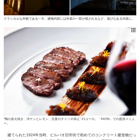
クラシカルな外観である一方、建物内部には外装の一部が残されるなど、遊び心ある内装に。
“鴨の炭火焼き、洋ナシとレモン、生姜のチャツネ添え” 21ユーロ。「PATRI」での提供メニュ
ー。
建てられた1924年当時、ビルバオ旧市街で初めてのコンクリート建造物だっ