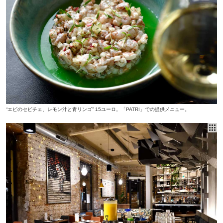
“エビのセビチェ、レモン汁と青リンゴ” 15ユーロ。「PATRI」での提供メニュー。