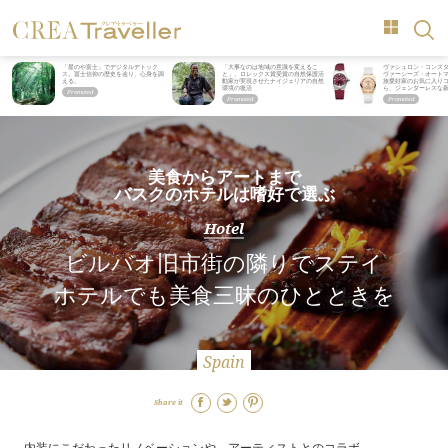
「星のや富士」でデジタルデトック
「大事なのは地域の意識を変えるこ
ヴァシュロン・コンス
ス。冨士信仰の歴史を辿り、心身を調
と」。ロレックス賞受賞の自然保護活
ヴァーシーズ・オート
える。
動家が実現させたナイジェリアの自然
旅愛好家のお気に入り
環境の復活
ら、ジェンダーレスな
美食からアートまで
バスクのホテルは嗜好で選ぶ
Hotel
ビルバオ旧市街の隣りでステイ
ホテルでも美食三昧のひとときを
Spain
Share it
内装にこだわったリノベーションや、アーティストとのコラボ。