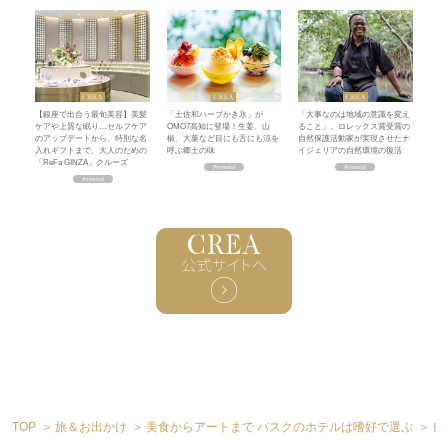
【銀座で出合う最旬美容】美髪
「土佐和ハーブかき氷」が
「大事なのは地域の意識を変え
ケアや上質な眠り…セルフケア
OMO7高知に登場！生姜、山
ること」。ロレックス賞受賞の
のアップデートから、特別な名
椒、大葉など目にも舌にも涼を
自然保護活動家が実現させたナ
入れギフトまで。大人のための
呼ぶ郷土の味
イジェリアの自然環境の復活
「ReFa GINZA」クルーズ
TOP
旅＆お出かけ
美食からアートまで バスクのホテルは嗜好で選ぶ
ビ