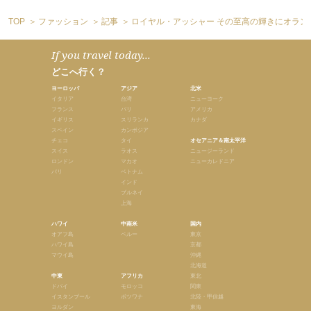
TOP
ファッション
記事
ロイヤル・アッシャー その至高の輝きにオラン
If you travel today...
どこへ行く？
ヨーロッパ
アジア
北米
イタリア
台湾
ニューヨーク
フランス
バリ
アメリカ
イギリス
スリランカ
カナダ
スペイン
カンボジア
チェコ
タイ
オセアニア＆南太平洋
スイス
ラオス
ニュージーランド
ロンドン
マカオ
ニューカレドニア
パリ
ベトナム
インド
ブルネイ
上海
ハワイ
中南米
国内
オアフ島
ペルー
東京
ハワイ島
京都
マウイ島
沖縄
北海道
中東
アフリカ
東北
ドバイ
モロッコ
関東
イスタンブール
ボツワナ
北陸・甲信越
ヨルダン
東海