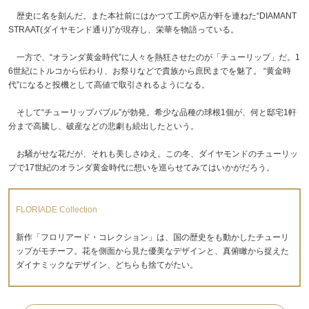
歴史に名を刻んだ。また本社前にはかつて工房や店が軒を連ねた“DIAMANT
STRAAT(ダイヤモンド通り)”が現存し、栄華を物語っている。
一方で、“オランダ黄金時代”に人々を熱狂させたのが「チューリップ」だ。1
6世紀にトルコから伝わり、お祭りなどで貴族から庶民までを魅了。 “黄金時
代”になると投機として高値で取引されるようになる。
そして“チューリップバブル”が勃発。希少な品種の球根1個が、何と邸宅1軒
分まで高騰し、破産などの悲劇も続出したという。
お騒がせな花だが、それも美しさゆえ。この冬、ダイヤモンドのチューリッ
プで17世紀のオランダ黄金時代に想いを巡らせてみてはいかがだろう。
FLORIADE Collection
新作「フロリアード・コレクション」は、国の歴史をも動かしたチューリ
ップがモチーフ。花を側面から見た優美なデザインと、真俯瞰から捉えた
ダイナミックなデザイン、どちらも捨てがたい。