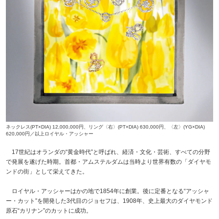
ネックレス(PT×DIA) 12,000,000円、リング〈右〉(PT×DIA) 630,000円、〈左〉(YG×DIA)
620,000円／以上ロイヤル・アッシャー
17世紀はオランダの“黄金時代”と呼ばれ、経済・文化・芸術、すべての分野
で発展を遂げた時期。首都・アムステルダムは当時より世界有数の「ダイヤモ
ンドの街」として栄えてきた。
ロイヤル・アッシャーはかの地で1854年に創業。後に定番となる“アッシャ
ー・カット”を開発した3代目のジョセフは、1908年、史上最大のダイヤモンド
原石“カリナン”のカットに成功。