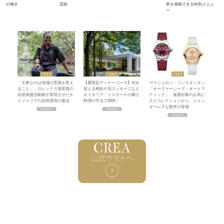
の輝き
芸術
界を堪能できる特別メニュ
ー
「大事なのは地域の意識を変え
【夏限定ディナーコース】旬を
ヴァシュロン・コンスタンタン
ること」。ロレックス賞受賞の
迎える稚鮎や花ズッキーニなど
「オーヴァーシーズ・オートマ
自然保護活動家が実現させたナ
をイタリア・トスカーナの郷土
ティック」。旅愛好家のお気に
イジェリアの自然環境の復活
料理の手法で満喫！
入りコレクションから、ジェン
ダーレスな新作が登場