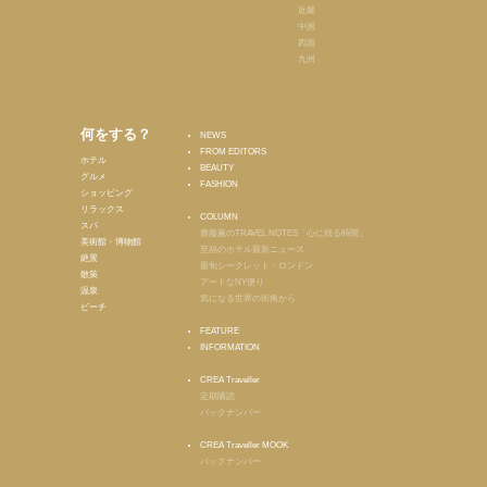
近畿
中国
四国
九州
何をする？
NEWS
FROM EDITORS
ホテル
BEAUTY
グルメ
FASHION
ショッピング
リラックス
COLUMN
スパ
齋藤薫のTRAVEL NOTES「心に残る時間」
美術館・博物館
至福のホテル最新ニュース
絶景
最旬シークレット・ロンドン
散策
アートなNY便り
温泉
気になる世界の街角から
ビーチ
FEATURE
INFORMATION
CREA Traveller
定期購読
バックナンバー
CREA Traveller MOOK
バックナンバー