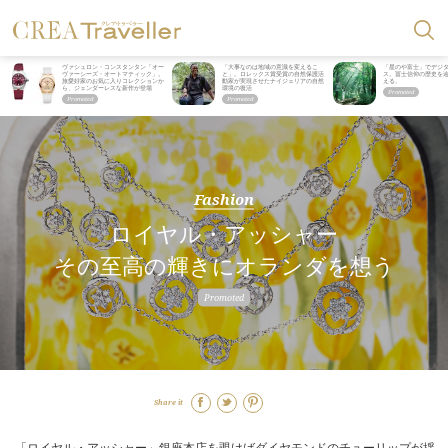
ヴァシュロン・コンスタンタン「オー
「大事なのは地域の意識を変えるこ
「星のや富士」でデジ
ヴァーシーズ・オートマティック」。
と」。ロレックス賞受賞の自然保護活
ス。冨士信仰の歴史を
旅愛好家のお気に入りコレクションか
動家が実現させたナイジェリアの自然
える。
ら、ジェンダーレスな新作が登場
環境の復活
Fashion
ロイヤル・アッシャー
その至高の輝きにオランダを想う
Share it
「ロイヤル・アッシャー」銀座本店を覗けばダイヤモンドのチューリップが揺