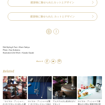
建築物に魅せられたカットとデザイン
建築物に魅せられた カットとデザイン
1
2
Edit,Styling & Text＝Mami Sekiya
Photo＝Kaz Arahama
Illustration & Art Work＝Kanako Sasaki
Share it
Related
「ロイヤル・アッシャー」
ロイヤル・アッシャーが繋
アムステルダム発 絆のダイ
ロイヤル・アッシャーで優
の ダイヤモンドに託した愛
ぐ ダイヤモンドという名の
ヤモンド
雅なひと時を 英国王室の世