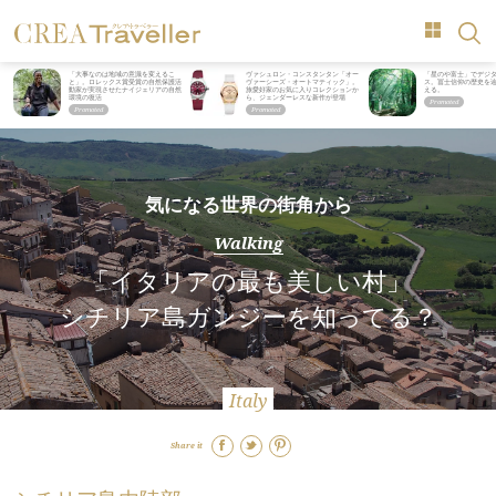
「大事なのは地域の意識を変えるこ
ヴァシュロン・コンスタンタン「オー
「星のや富士」でデジ
と」。ロレックス賞受賞の自然保護活
ヴァーシーズ・オートマティック」。
ス。冨士信仰の歴史を
動家が実現させたナイジェリアの自然
旅愛好家のお気に入りコレクションか
える。
環境の復活
ら、ジェンダーレスな新作が登場
気になる世界の街角から
Walking
「イタリアの最も美しい村」
シチリア島ガンジーを知ってる？
Italy
Share it