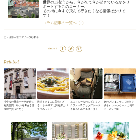
世界の12都市から、何が旬で何が起きているかをリ
ポートするこのコーナー。
その街に今すぐ飛んで行きたくなる情報ばかりで
す！
コラム記事の一覧へ
文・撮影＝岩田デノーラ砂和子
Share it
Related
地中海の歴史オーラが満ち
簡単すぎるのに美味すぎ
エコノミーなのにビジネス
旅のプロはこうして荷物を
る美空間 パレルモ考古学博
る！ シチリアの誇る郷土パ
クラスへ!? アップグレード
減らす スーツケースの簡単
物館で贅沢に憩う
スタのレシピ
されるための条件とは？
パッキング術