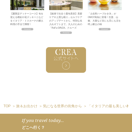
【夏限定ディナーコース】旬を
【銀座で出合う最旬美容】美髪
「土佐和ハーブかき氷」が
迎える稚鮎や花ズッキーニなど
ケアや上質な眠り…セルフケア
OMO7高知に登場！生姜、山
をイタリア・トスカーナの郷土
のアップデートから、特別な名
椒、大葉など目にも舌にも涼を
料理の手法で満喫！
入れギフトまで。大人のための
呼ぶ郷土の味
「ReFa GINZA」クルーズ
TOP
旅＆お出かけ
気になる世界の街角から
「イタリアの最も美しい村
If you travel today...
どこへ行く？