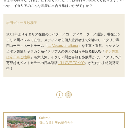
つか、イタリアのこんな風景に出合う旅はいかがですか？
岩田デノーラ砂和子
2001年よりイタリア在住のライター／コーディネーター／通訳。現在はシ
チリア州パレルモ在住。メディアから個人旅行者まで対象の、イタリア専
門コーディネートチーム「
La Vacanza Italiana
」を主宰・運営。イケメン
犬ボン先輩とヤラカシ系イタリア人の夫との日々を綴るBLOG「
ボン先輩
は今日もご機嫌
」も大人気。イタリア関連書籍も多数手がけ、イタリアで5
万部超えベストセラーの日本語版
『I LOVE TOKYO
』がただいま絶賛発売
中！
1
2
Column
気になる世界の街角から