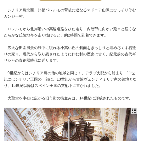
シチリア島北西、州都パレルモの背後に連なるマドニア山脈にひっそり佇む
ガンジー村。
パレルモから北岸沿いの高速道路をひた走り、内陸部に向かい延々と続くな
だらかな丘陵地帯を走り抜けると、約2時間で到着できます。
広大な田園風景の只中に現れる小高い丘の斜面をぎっしりと埋め尽くす石造
りの家々。現代から取り残されたように佇む村の歴史は古く、紀元前の古代ギ
リシャの青銅器時代に遡ります。
9世紀からはシチリア島の他の地域と同じく、アラブ支配から始まり、11世
紀にはシチリア王国の一部に。13世紀から貴族ヴェンティミリア家の領地とな
り、15世紀以降はスペイン王国の支配下に置かれました。
大聖堂を中心に広がる旧市街の街並みは、14世紀に形成されたものです。