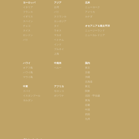
ヨーロッパ
アジア
北米
イタリア
台湾
ニューヨーク
フランス
バリ
アメリカ
イギリス
スリランカ
カナダ
スペイン
カンボジア
チェコ
タイ
オセアニア＆南太平洋
スイス
ラオス
ニュージーランド
ロンドン
マカオ
ニューカレドニア
パリ
ベトナム
インド
ブルネイ
上海
ハワイ
中南米
国内
オアフ島
ペルー
東京
ハワイ島
京都
マウイ島
沖縄
北海道
中東
アフリカ
東北
ドバイ
モロッコ
関東
イスタンブール
ボツワナ
北陸・甲信越
ヨルダン
東海
近畿
中国
四国
九州