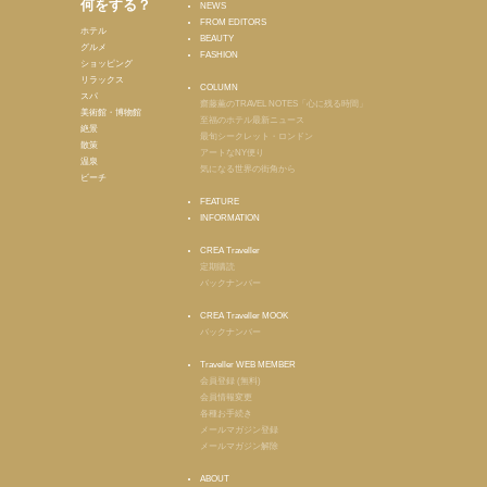
何をする？
NEWS
FROM EDITORS
ホテル
BEAUTY
グルメ
FASHION
ショッピング
リラックス
COLUMN
スパ
齋藤薫のTRAVEL NOTES「心に残る時間」
美術館・博物館
至福のホテル最新ニュース
絶景
最旬シークレット・ロンドン
散策
アートなNY便り
温泉
気になる世界の街角から
ビーチ
FEATURE
INFORMATION
CREA Traveller
定期購読
バックナンバー
CREA Traveller MOOK
バックナンバー
Traveller WEB MEMBER
会員登録 (無料)
会員情報変更
各種お手続き
メールマガジン登録
メールマガジン解除
ABOUT