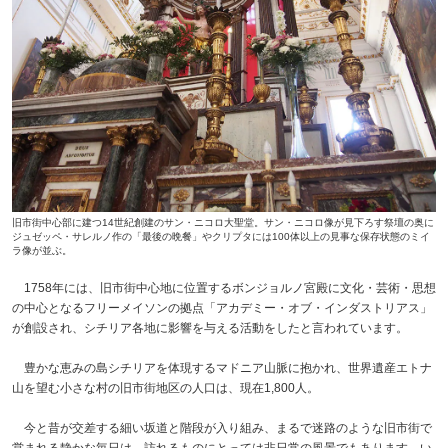
旧市街中心部に建つ14世紀創建のサン・ニコロ大聖堂。サン・ニコロ像が見下ろす祭壇の奥に
ジュゼッペ・サレルノ作の「最後の晩餐」やクリプタには100体以上の見事な保存状態のミイ
ラ像が並ぶ。
1758年には、旧市街中心地に位置するボンジョルノ宮殿に文化・芸術・思想
の中心となるフリーメイソンの拠点「アカデミー・オブ・インダストリアス」
が創設され、シチリア各地に影響を与える活動をしたと言われています。
豊かな恵みの島シチリアを体現するマドニア山脈に抱かれ、世界遺産エトナ
山を望む小さな村の旧市街地区の人口は、現在1,800人。
今と昔が交差する細い坂道と階段が入り組み、まるで迷路のような旧市街で
営まれる静かな毎日は、訪れるものにとっては非日常の風景でもあります。い