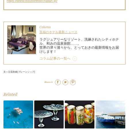
https://www.doubletreechatan.jp/
Column
至福のホテル最新ニュース
ラグジュアリーなリゾート、洗練されたシティホテ
ル、和みの温泉旅館……。
世界の津々浦々から、とっておきの最新情報をお届
けします！
コラム記事の一覧へ
文＝立花奈緒(ブレーンシップ)
Share it
Related