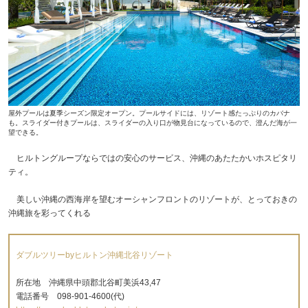
屋外プールは夏季シーズン限定オープン。プールサイドには、リゾート感たっぷりのカバナ
も。スライダー付きプールは、スライダーの入り口が物見台になっているので、澄んだ海が一
望できる。
ヒルトングループならではの安心のサービス、沖縄のあたたかいホスピタリ
ティ。
美しい沖縄の西海岸を望むオーシャンフロントのリゾートが、とっておきの
沖縄旅を彩ってくれる
ダブルツリーbyヒルトン沖縄北谷リゾート
所在地 沖縄県中頭郡北谷町美浜43,47
電話番号 098-901-4600(代)