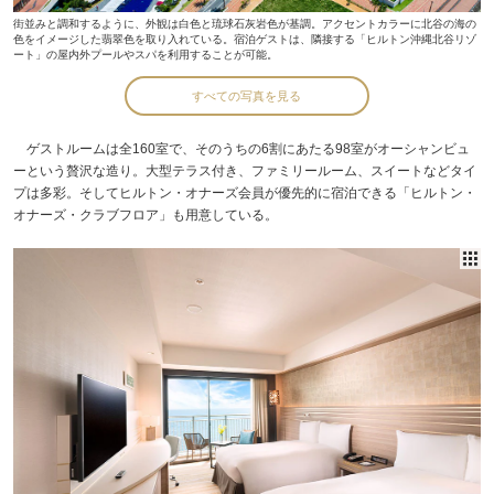
街並みと調和するように、外観は白色と琉球石灰岩色が基調。アクセントカラーに北谷の海の
色をイメージした翡翠色を取り入れている。宿泊ゲストは、隣接する「ヒルトン沖縄北谷リゾ
ート」の屋内外プールやスパを利用することが可能。
すべての写真を見る
ゲストルームは全160室で、そのうちの6割にあたる98室がオーシャンビュ
ーという贅沢な造り。大型テラス付き、ファミリールーム、スイートなどタイ
プは多彩。そしてヒルトン・オナーズ会員が優先的に宿泊できる「ヒルトン・
オナーズ・クラブフロア」も用意している。