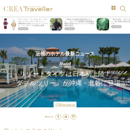
ヴァシュロン・コンスタンタン「オー
「大事なのは地域の意識を変えるこ
「星のや富士」でデジ
ヴァーシーズ・オートマティック」。
と」。ロレックス賞受賞の自然保護活
ス。冨士信仰の歴史を
旅愛好家のお気に入りコレクションか
動家が実現させたナイジェリアの自然
える。
ら、ジェンダーレスな新作が登場
環境の復活
至福のホテル最新ニュース
Hotel
リゾートタイプは日本初上陸！
「ダブルツリー」が沖縄・北谷に登場
Okinawa
Share it