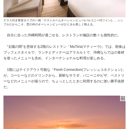
テラス付き客室タイプの一例「ゲストルームオーシャンビュー(バルコニー付ツイン)」。シン
プルだからこそ、窓の外のオーシャンビューがひときわ美しく映える。
自分に合った沖縄時間が過ごせる、レストランや施設の数々も個性的だ。
“太陽の間”を意味する2階のレストラン「MaTiira(マティーラ)」では、朝食は
ブッフェスタイルで、ランチとディナーはアラカルトで、沖縄ならではの食材
を使ったメニューも含め、インターナショナルな料理が楽しめる。
1階にはテイクアウト可能な「Fresh Connection(フレッシュコネクション)」
が。コーヒーなどのドリンクから、新鮮なサラダ、パニーニやピザ、ペストリ
ーなどのメニューが揃うので、ちょっとしたときに利用するのに使い勝手抜群
だ。