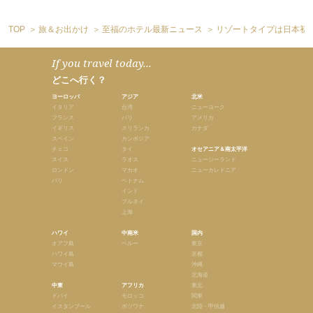
TOP
旅＆お出かけ
至福のホテル最新ニュース
リゾートタイプは日本初
If you travel today...
どこへ行く？
ヨーロッパ
アジア
北米
イタリア
台湾
ニューヨーク
フランス
バリ
アメリカ
イギリス
スリランカ
カナダ
スペイン
カンボジア
チェコ
タイ
オセアニア＆南太平洋
スイス
ラオス
ニュージーランド
ロンドン
マカオ
ニューカレドニア
パリ
ベトナム
インド
ブルネイ
上海
ハワイ
中南米
国内
オアフ島
ペルー
東京
ハワイ島
京都
マウイ島
沖縄
北海道
中東
アフリカ
東北
ドバイ
モロッコ
関東
イスタンブール
ボツワナ
北陸・甲信越