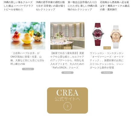
沖縄の美しい海をクルーズ
沖縄の若手作家の感性が創
第一牧志公設市場の入り口
石垣島から西表島へ足を延
した後は ハーバーでクラフ
り出す 日常使いの器が揃う
にたたずむ 新しい沖縄の美
ばす！ 離島ターミナル拠点
トビールを味わう
セレクトショップ
味のセレクトショップ
の新・週末旅行
「土佐和ハーブかき氷」が
【銀座で出合う最旬美容】美髪
ヴァシュロン・コンスタンタン
OMO7高知に登場！生姜、山
ケアや上質な眠り…セルフケア
「オーヴァーシーズ・オートマ
椒、大葉など目にも舌にも涼を
のアップデートから、特別な名
ティック」。旅愛好家のお気に
呼ぶ郷土の味
入れギフトまで。大人のための
入りコレクションから、ジェン
「ReFa GINZA」クルーズ
ダーレスな新作が登場