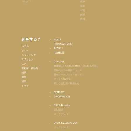
ヨルダン
東海
近畿
中国
四国
九州
何をする？
NEWS
FROM EDITORS
ホテル
BEAUTY
グルメ
FASHION
ショッピング
リラックス
COLUMN
スパ
齋藤薫のTRAVEL NOTES「心に残る時間」
美術館・博物館
至福のホテル最新ニュース
絶景
最旬シークレット・ロンドン
散策
アートなNY便り
温泉
気になる世界の街角から
ビーチ
FEATURE
INFORMATION
CREA Traveller
定期購読
バックナンバー
CREA Traveller MOOK
バックナンバー