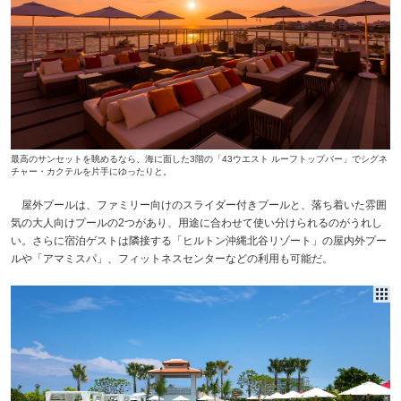
最高のサンセットを眺めるなら、海に面した3階の「43ウエスト ルーフトップバー」でシグネ
チャー・カクテルを片手にゆったりと。
屋外プールは、ファミリー向けのスライダー付きプールと、落ち着いた雰囲
気の大人向けプールの2つがあり、用途に合わせて使い分けられるのがうれし
い。さらに宿泊ゲストは隣接する「ヒルトン沖縄北谷リゾート」の屋内外プー
ルや「アマミスパ」、フィットネスセンターなどの利用も可能だ。