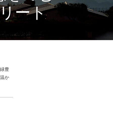
リート
緑豊
温か