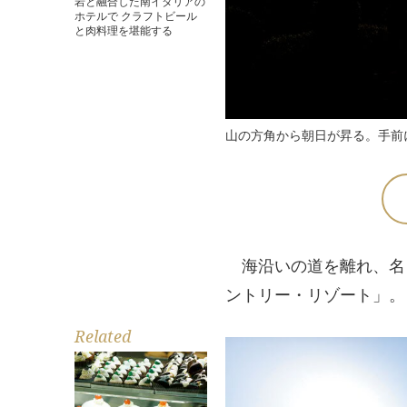
岩と融合した南イタリアの
ホテルで クラフトビール
と肉料理を堪能する
山の方角から朝日が昇る。手前
海沿いの道を離れ、名
ントリー・リゾート」。
Related