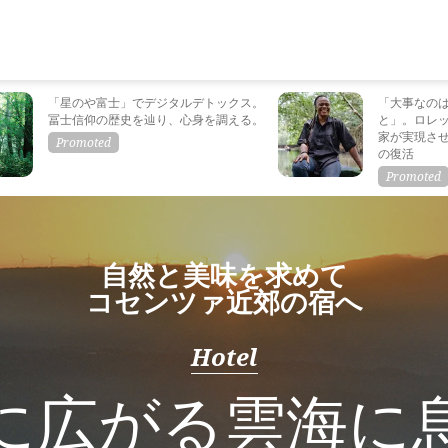
「星のや富士」でデジタルデトックス。
「大事なの
冨士信仰の歴史を辿り、心身を調える。
と」。ロレ
家が実現さ
の復活
自然と美味を求めて
コセンツァ近郊の宿へ
Hotel
に広がる雲海に