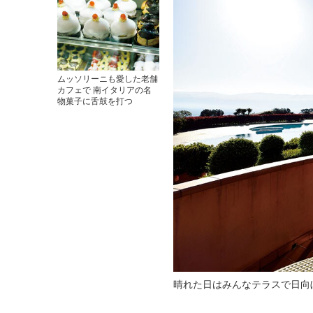
ムッソリーニも愛した老舗
カフェで 南イタリアの名
物菓子に舌鼓を打つ
晴れた日はみんなテラスで日向