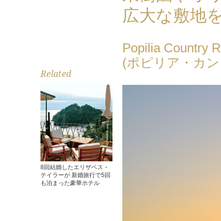
広大な敷地
Popilia Country R
(ポピリア・カン
Related
8回結婚したエリザベス・
テイラーが 新婚旅行で5回
も泊まった豪華ホテル