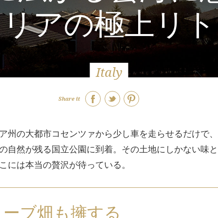
タリアの極上リト
Italy
Share it
ア州の大都市コセンツァから少し車を走らせるだけで、
の自然が残る国立公園に到着。その土地にしかない味と
こには本当の贅沢が待っている。
リーブ畑も擁する