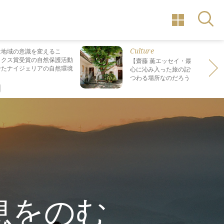
Culture
は地域の意識を変えるこ
ックス賞受賞の自然保護活動
【齋藤 薫エッセイ・最終回】 最も
せたナイジェリアの自然環境
心に沁み入った旅の記憶は なぜ“死
つわる場所なのだろう？
息をのむ