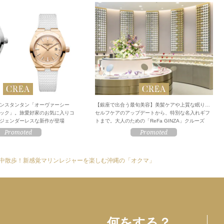
ンスタンタン「オーヴァーシー
【銀座で出合う最旬美容】美髪ケアや上質な眠り…
ック」。旅愛好家のお気に入りコ
セルフケアのアップデートから、特別な名入れギフ
ジェンダーレスな新作が登場
トまで。大人のための「ReFa GINZA」クルーズ
中散歩！新感覚マリンレジャーを楽しむ沖縄の「オクマ」
何をする？