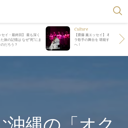
Culture
ッセイ・最終回】 最も深く
【齋藤 薫エッセイ】 本場で日本人
た旅の記憶は なぜ“死”にま
ラ歌手の舞台を 堪能する、格別の
なのだろう？
へ！
！
む沖縄の「オク