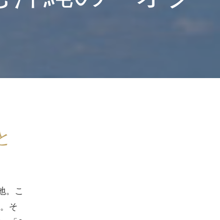
と
地。こ
。そ