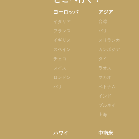
ヨーロッパ
アジア
イタリア
台湾
フランス
バリ
イギリス
スリランカ
スペイン
カンボジア
チェコ
タイ
スイス
ラオス
ロンドン
マカオ
パリ
ベトナム
インド
ブルネイ
上海
ハワイ
中南米