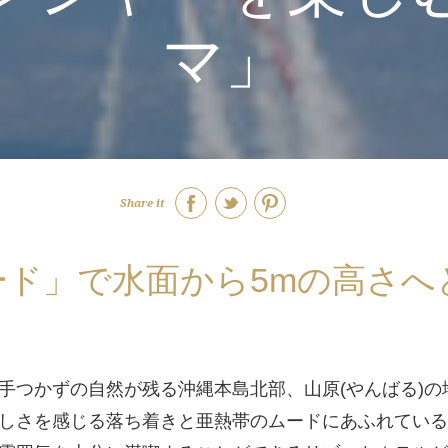
マ」
Share it
ード」で水面から5mの高さへ
つかずの自然が残る沖縄本島北部、山原(やんばる)の
しさを感じる落ち着きと亜熱帯のムードにあふれている