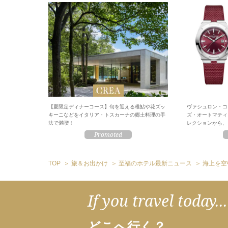
【夏限定ディナーコース】旬を迎える稚鮎や花ズッ
ヴァシュロン・コ
キーニなどをイタリア・トスカーナの郷土料理の手
ズ・オートマティ
法で満喫！
レクションから、
TOP
旅＆お出かけ
至福のホテル最新ニュース
海上を空
If you travel today...
どこへ行く？