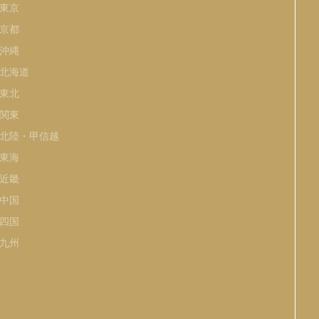
東京
京都
沖縄
北海道
東北
関東
北陸・甲信越
東海
近畿
中国
四国
九州