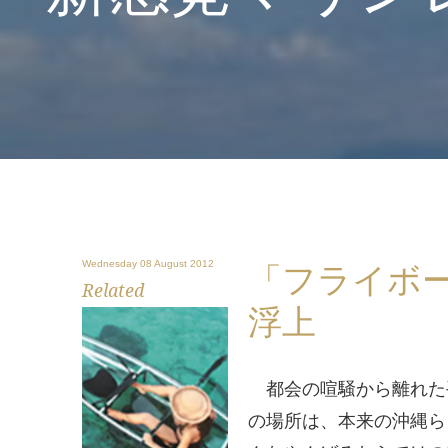
Wednesday 08 August 2012
「フライボ
Related
浮上
都会の喧騒から離れた手
の場所は、本来の沖縄ら