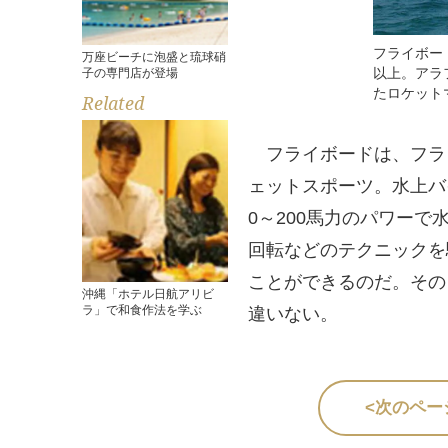
フライボード
万座ビーチに泡盛と琉球硝
以上。アラ
子の専門店が登場
たロケット
Related
フライボードは、フラ
ェットスポーツ。水上バ
0～200馬力のパワー
回転などのテクニックを
ことができるのだ。その
沖縄「ホテル日航アリビ
ラ」で和食作法を学ぶ
違いない。
<次のペー