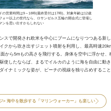
の営業時間は9～18時(最終受付は17時)。対象年齢は12歳
フォー以上の世代なら、ロサンゼルス五輪の開会式に登場し
マンを思い出すかもしれない
ンスで開発され欧米を中心にブームになりつつある新し
イクから吹き出すジェット噴射を利用し、最高時速20km
で水面から5mもの高さを飛行する。身体を空中に浮かせ、
駆使したならば、まるでイルカのように海を自由に動き
ダイナミックな姿が、ビーチの視線を独り占めすること
ジ>
海中を散歩する「マリンウォーカー」も楽しい