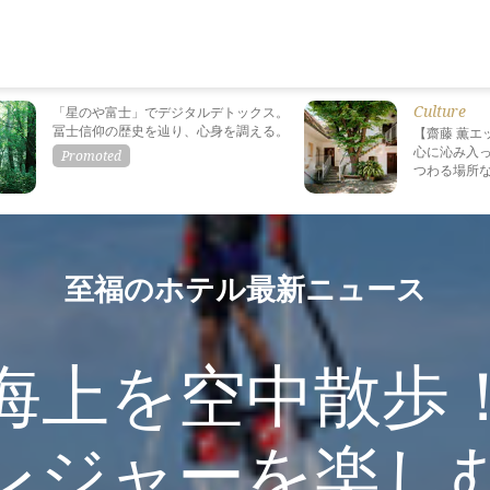
Culture
「星のや富士」でデジタルデトックス。
冨士信仰の歴史を辿り、心身を調える。
【齋藤 薫エ
心に沁み入っ
つわる場所
至福のホテル最新ニュース
海上を空中散歩
レジャーを楽し