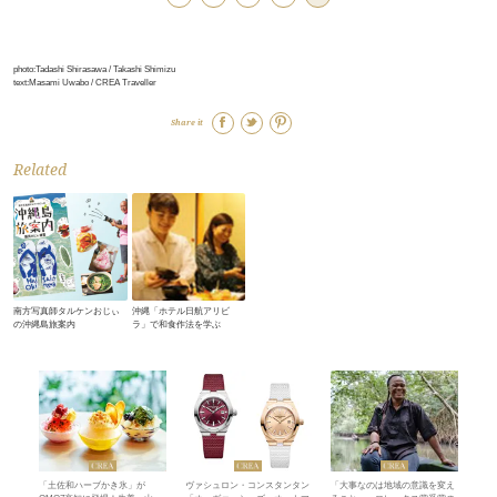
photo:Tadashi Shirasawa / Takashi Shimizu
text:Masami Uwabo / CREA Traveller
Share it
Related
南方写真師タルケンおじぃ
沖縄「ホテル日航アリビ
の沖縄島旅案内
ラ」で和食作法を学ぶ
「土佐和ハーブかき氷」が
ヴァシュロン・コンスタンタン
「大事なのは地域の意識を変え