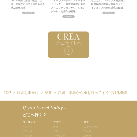
OMO7高知に登場！生姜、山
「オーヴァーシーズ・オートマ
ること」。ロレックス賞受賞の
椒、大葉など目にも舌にも涼を
ティック」。旅愛好家のお気に
自然保護活動家が実現させたナ
呼ぶ郷土の味
入りコレクションから、ジェン
イジェリアの自然環境の復活
ダーレスな新作が登場
TOP
旅＆お出かけ
記事
沖縄・本島から橋を渡ってすぐ行ける楽園
If you travel today...
どこへ行く？
ヨーロッパ
アジア
北米
イタリア
台湾
ニューヨーク
フランス
バリ
アメリカ
イギリス
スリランカ
カナダ