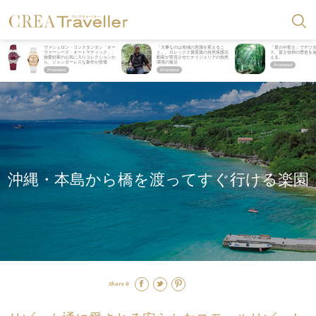
ヴァシュロン・コンスタンタン「オー
「大事なのは地域の意識を変えるこ
「星のや富士」でデジ
ヴァーシーズ・オートマティック」。
と」。ロレックス賞受賞の自然保護活
ス。冨士信仰の歴史を
旅愛好家のお気に入りコレクションか
動家が実現させたナイジェリアの自然
える。
ら、ジェンダーレスな新作が登場
環境の復活
沖縄・本島から橋を渡ってすぐ行ける楽園
Share it