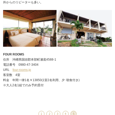
外からのリピーターも多い。
FOUR ROOMS
住所 沖縄県国頭郡本部町瀬底4588-1
電話番号 0980-47-3404
URL
four-rooms.jp
客室数 4室
料金 年間一律1名￥13850(1室2名利用、夕･朝食付き)
※大人2名1組でのみ予約受付
1
2
3
4
5