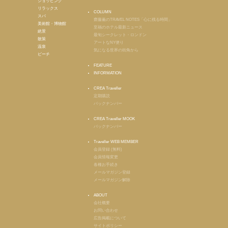
ショッピング
リラックス
COLUMN
スパ
齋藤薫のTRAVEL NOTES「心に残る時間」
美術館・博物館
至福のホテル最新ニュース
絶景
最旬シークレット・ロンドン
散策
アートなNY便り
温泉
気になる世界の街角から
ビーチ
FEATURE
INFORMATION
CREA Traveller
定期購読
バックナンバー
CREA Traveller MOOK
バックナンバー
Traveller WEB MEMBER
会員登録 (無料)
会員情報変更
各種お手続き
メールマガジン登録
メールマガジン解除
ABOUT
会社概要
お問い合わせ
広告掲載について
サイトポリシー