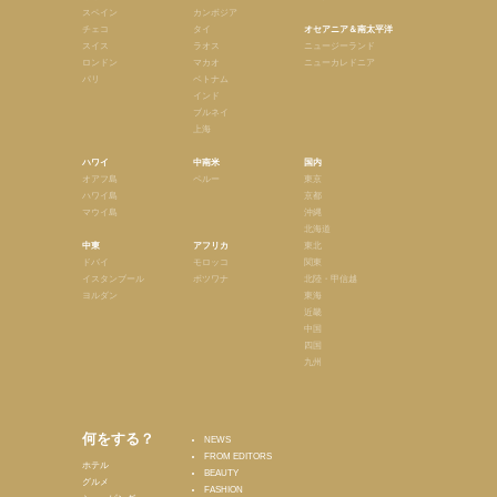
スペイン
カンボジア
チェコ
タイ
オセアニア＆南太平洋
スイス
ラオス
ニュージーランド
ロンドン
マカオ
ニューカレドニア
パリ
ベトナム
インド
ブルネイ
上海
ハワイ
中南米
国内
オアフ島
ペルー
東京
ハワイ島
京都
マウイ島
沖縄
北海道
中東
アフリカ
東北
ドバイ
モロッコ
関東
イスタンブール
ボツワナ
北陸・甲信越
ヨルダン
東海
近畿
中国
四国
九州
何をする？
NEWS
FROM EDITORS
ホテル
BEAUTY
グルメ
FASHION