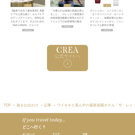
【銀座で出合う最旬美容】美髪
「大事なのは地域の意識を変え
ヴァシュロン・コンスタンタン
ケアや上質な眠り…セルフケア
ること」。ロレックス賞受賞の
「オーヴァーシーズ・オートマ
のアップデートから、特別な名
自然保護活動家が実現させたナ
ティック」。旅愛好家のお気に
入れギフトまで。大人のための
イジェリアの自然環境の復活
入りコレクションから、ジェン
「ReFa GINZA」クルーズ
ダーレスな新作が登場
TOP
旅＆お出かけ
記事
ワイキキど真ん中の最新楽園ホテル「ザ・レイ
If you travel today...
どこへ行く？
ヨーロッパ
アジア
北米