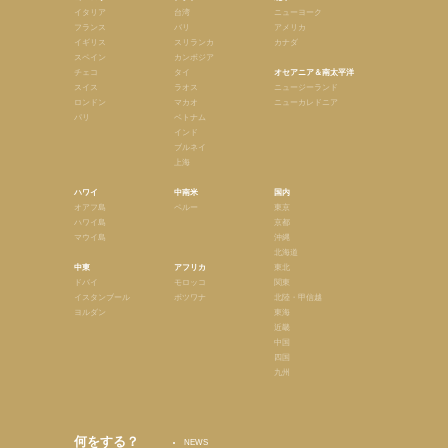
イタリア
台湾
ニューヨーク
フランス
バリ
アメリカ
イギリス
スリランカ
カナダ
スペイン
カンボジア
チェコ
タイ
オセアニア＆南太平洋
スイス
ラオス
ニュージーランド
ロンドン
マカオ
ニューカレドニア
パリ
ベトナム
インド
ブルネイ
上海
ハワイ
中南米
国内
オアフ島
ペルー
東京
ハワイ島
京都
マウイ島
沖縄
北海道
中東
アフリカ
東北
ドバイ
モロッコ
関東
イスタンブール
ボツワナ
北陸・甲信越
ヨルダン
東海
近畿
中国
四国
九州
何をする？
NEWS