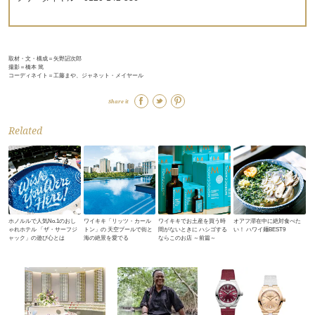
取材・文・構成＝矢野詔次郎
撮影＝橋本 篤
コーディネイト＝工藤まや、ジャネット・メイヤール
Share it
Related
ホノルルで人気No.1のおし
ワイキキ「リッツ・カール
ワイキキでお土産を買う時
オアフ滞在中に絶対食べた
ゃれホテル 「ザ・サーフジ
トン」の 天空プールで街と
間がないときに ハシゴする
い！ ハワイ麺BEST9
ャック」の遊び心とは
海の絶景を愛でる
ならこのお店 ～前篇～