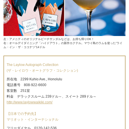
左：アメニティのオリジナルビーチサンダルなどは、お持ち帰りOK！
右：オールデイダイニング「ハイドアウト」の新作カクテル。マウイ島のラムを使った“ライ
ム・イン・ザ・ココナツ”14ドル
The Laylow Autograph Collection
(ザ・レイロウ・オートグラフ・コレクション)
所在地 2299 Kuhio Ave., Honolulu
電話番号 808-922-6600
客室数 251室
料金 デラックスルーム 239ドル～、スイート 289ドル～
http://www.laylowwaikiki.com/
【日本での予約先】
マリオット・インターナショナル
フリーダイヤル 0120-142-536