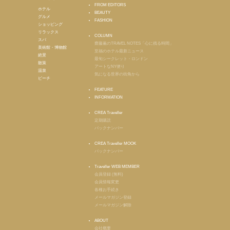
FROM EDITORS
ホテル
BEAUTY
グルメ
FASHION
ショッピング
リラックス
COLUMN
スパ
齋藤薫のTRAVEL NOTES「心に残る時間」
美術館・博物館
至福のホテル最新ニュース
絶景
最旬シークレット・ロンドン
散策
アートなNY便り
温泉
気になる世界の街角から
ビーチ
FEATURE
INFORMATION
CREA Traveller
定期購読
バックナンバー
CREA Traveller MOOK
バックナンバー
Traveller WEB MEMBER
会員登録 (無料)
会員情報変更
各種お手続き
メールマガジン登録
メールマガジン解除
ABOUT
会社概要