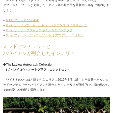
アプール！ プールが充実した、オアフ島の魅力的な最新ホテルをご案内しま
しょう。
»
第1回 プリンス ワイキキ
»
第2回 ザ・リッツ・カールトン・レジデンス ワイキキビーチ
»
第3回 ザ・サーフジャック ホテル＆スイムクラブ
»
第5回 フォーシーズンズ リゾート オアフ アット コオリナ
ミッドセンチュリーと
ハワイアンが融合したインテリア
◆The Laylow Autograph Collection
(ザ・レイロウ・オートグラフ・コレクション)
ワイキキのいちばん賑やかなエリアに2017年3月に誕生した最新ホテル。ミ
ッドセンチュリーとハワイアンが融合したインテリアが個性的で、南の島なら
ではの楽しい時間を満喫できる。