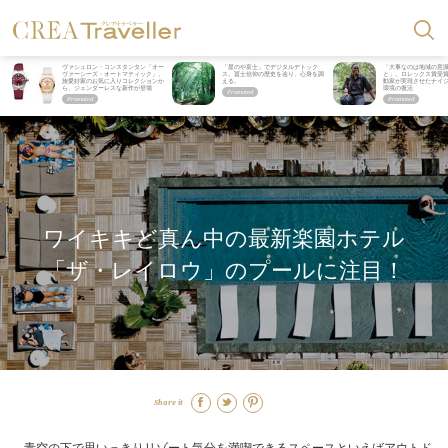
ヴァシュロン・コンスタンタン「オー
「星のや富士」でデジタルデトック
「大事なのは地域の意
ヴァーシーズ・オートマティック」。
ス。冨士信仰の歴史を辿り、心身を調
と」。ロレックス賞受
旅愛好家のお気に入りコレクションか
える。
動家が実現させたナイ
ら、ジェンダーレスな新作が登場
環境の復活
ワイキキど真ん中の最新楽園ホテル
「ザ・レイロウ」のプールに注目！
Share it
青空の下で思いっきりリゾート気分を満喫できるスペースといえばアウトド