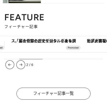
FEATURE
フィーチャー記事
「大事なのは地域の意識を変えること」。ロレックス賞受賞の自然保護活動家が実現させたナイジェリアの自然環境の復活
【銀座で出合う最旬美容】美髪ケアや上質な眠
3
/
6
フィーチャー記事一覧