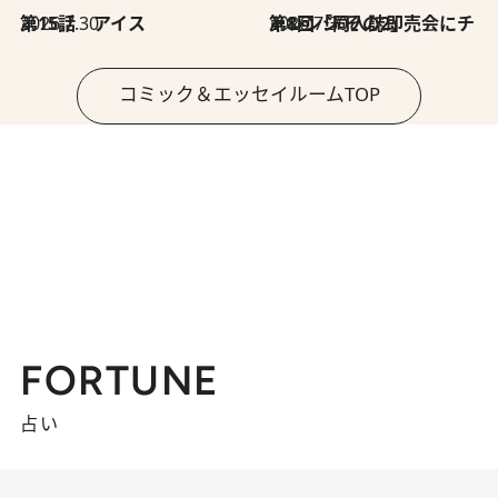
2026.7.30
第15話 アイス
2026.7.30
第8回「同人誌即売会にチャレンジ その2」
コミック＆エッセイルームTOP
FORTUNE
占い