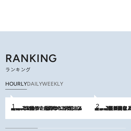
RANKING
ランキング
HOURLY
DAILY
WEEKLY
2026.8.5
【阿川佐和子さんの年とる力】なぜ70代で始めた趣味は“こんなに楽しい”のか？ ピアノ、俳句…スランプに陥っても続けられる“ある秘訣”とは
2026.8.5
【なぜ吉沢亮は「気配を消せる」のか？】興行収入208億の『国宝』を経て挑むミュージカル『ディア・エヴァン・ハンセン』。トップ俳優が舞台上でさらけ出した“孤独”とは