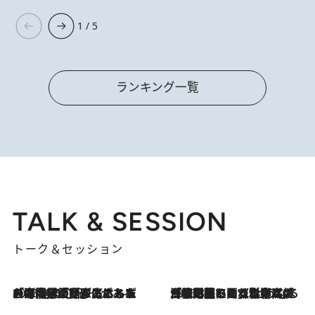
1 / 5
ランキング一覧
TALK & SESSION
トーク＆セッション
2026.8.3
「今後値上げがあるとすれば…」「リスクがあるのは今年の冬」エネルギー専門家が語る、ホルムズ海峡封鎖が家庭にもたらす“ある心配”
2026.8.3
「住宅建てられない…」「サーチャージ料の高値が続いている」ホルムズ海峡封鎖による影響はいつまで続く？《エネルギー専門家に聞く“どうなる日本の暮らし”》